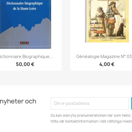
Snabbvy
Snabbvy


ictionnaire Biographique...
Généalogie Magazine N° 033
50,00 €
4,00 €
 nyheter och
Du kan avbryta prenumerationen när som helst. 
hitta vår kontaktinformation i det rättsliga med