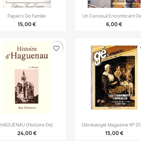
Snabbvy
Snabbvy


Papiers De Famille
Un Cerceuil Encombrant De
15,00 €
6,00 €
favorite_border
fa
Snabbvy
Snabbvy


HAGUENAU (Histoire De)
Généalogie Magazine N° 012
24,00 €
15,00 €