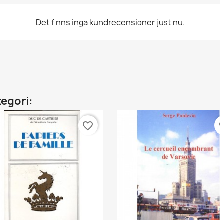
Det finns inga kundrecensioner just nu.
tegori:
favorite_border
fa