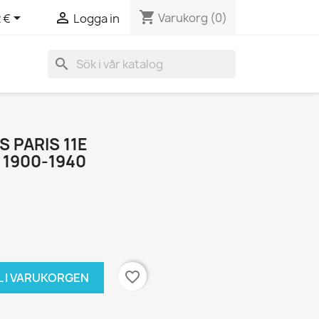
shopping_cart


Varukorg
(0)
 €
Logga in
search
 PARIS 11E
1900-1940
favorite_border
L I VARUKORGEN