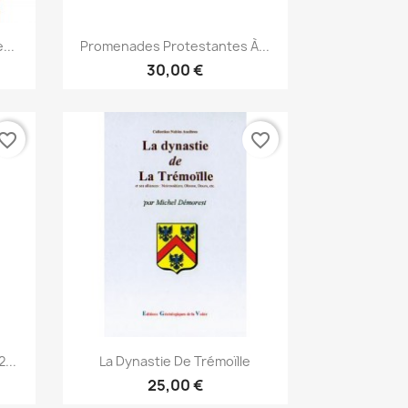
Snabbvy

...
Promenades Protestantes À...
30,00 €
vorite_border
favorite_border
Snabbvy

...
La Dynastie De Trémoïlle
25,00 €