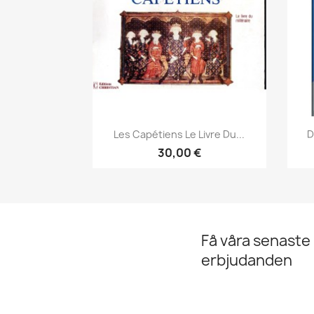
Snabbvy

Les Capétiens Le Livre Du...
D
30,00 €
Få våra senaste
erbjudanden