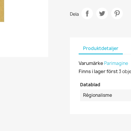
Dela
Produktdetaljer
Varumärke
Parimagine
Finns i lager först
3 obj
Datablad
Régionalisme