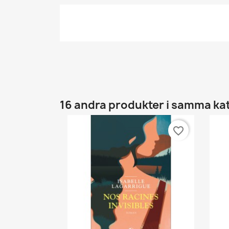
16 andra produkter i samma ka
favorite_border