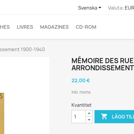

Svenska
Valuta:
EUR
CHES
LIVRES
MAGAZINES
CD-ROM
dissement 1900-1940
MÉMOIRE DES RUES
ARRONDISSEMENT 
22,00 €
Inkl. moms
Kvantitet

LÄGG TIL