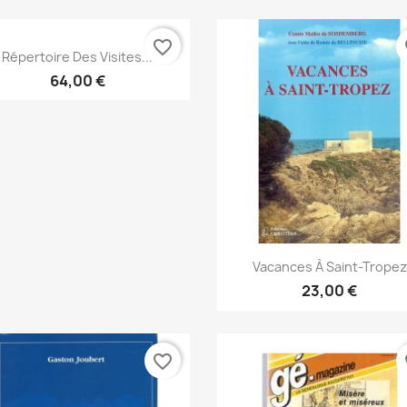
favorite_border
fa
Snabbvy

Répertoire Des Visites...
64,00 €
Snabbvy

Vacances À Saint-Tropez
23,00 €
favorite_border
fa