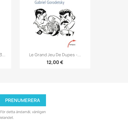
Snabbvy

...
Le Grand Jeu De Dupes -...
12,00 €
För detta ändamål, vänligen
delandet.