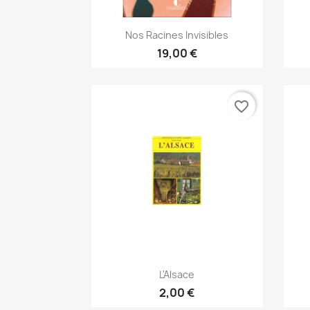
Snabbvy

Nos Racines Invisibles
19,00 €
favorite_border
Snabbvy

L'Alsace
2,00 €