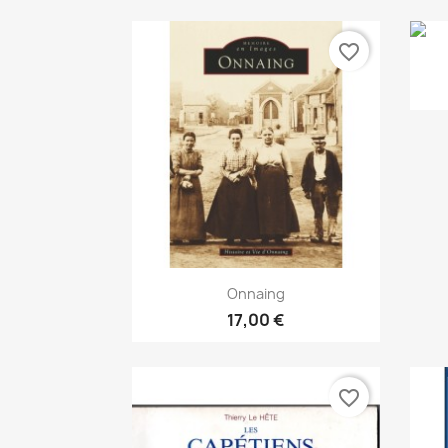
favorite_border
Snabbvy

Onnaing
17,00 €
favorite_border