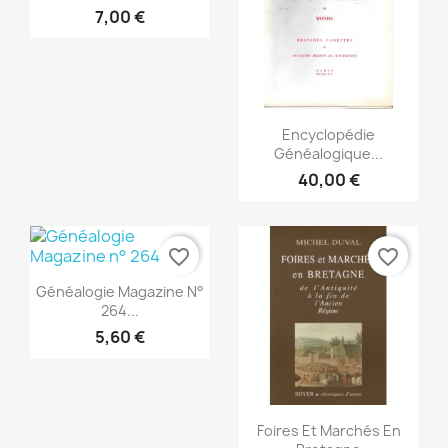
7,00 €
Snabbvy

Encyclopédie
Généalogique...
40,00 €
favorite_border
favorite_border
Snabbvy

Généalogie Magazine N°
264...
5,60 €
Snabbvy

Foires Et Marchés En