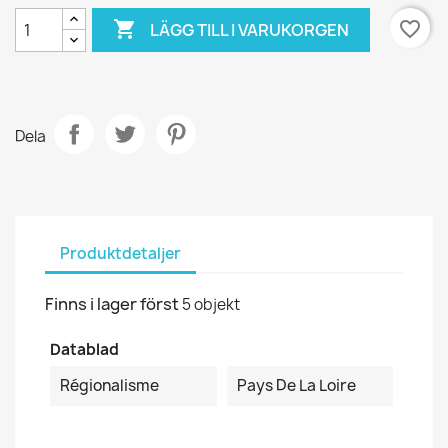

favorite_border
LÄGG TILL I VARUKORGEN
Dela
Produktdetaljer
Finns i lager först
5 objekt
Datablad
Régionalisme
Pays De La Loire