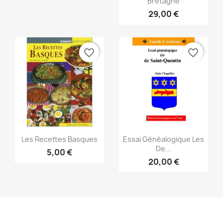
Bretagne
29,00 €
favorite_border
favorite_border
Snabbvy
Snabbvy


Les Recettes Basques
Essai Généalogique Les
De...
5,00 €
20,00 €