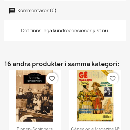
Kommentarer (0)
Det finns inga kundrecensioner just nu.
16 andra produkter i samma kategori:
favorite_border
favorite_border
Snabbvy
Snabbvy


Binnen-Schippers
Généalogie Magazine N°