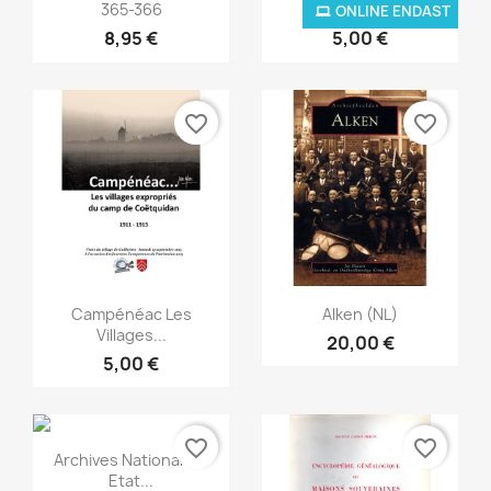
365-366
307
ONLINE ENDAST
8,95 €
5,00 €
favorite_border
favorite_border
Snabbvy
Snabbvy


Campénéac Les
Alken (NL)
Villages...
20,00 €
5,00 €
favorite_border
favorite_border
Snabbvy

Archives Nationales :
Etat...