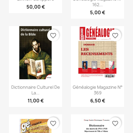
162...
50,00 €
5,00 €
favorite_border
favorite_border
Snabbvy
Snabbvy


Dictionnaire Culturel De
Généalogie Magazine N°
La...
369
11,00 €
6,50 €
favorite_border
favorite_border