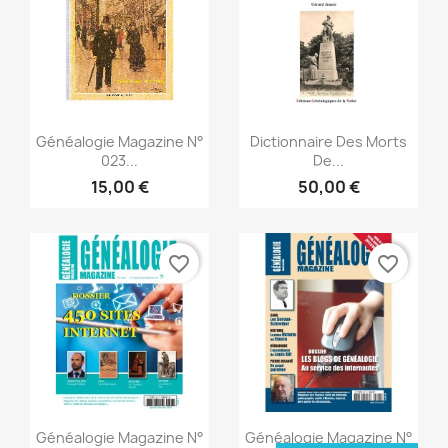
Snabbvy
Snabbvy


Généalogie Magazine N°
Dictionnaire Des Morts
023...
De...
15,00 €
50,00 €
favorite_border
favorite_border
Snabbvy
Snabbvy


Généalogie Magazine N°
Généalogie Magazine N°