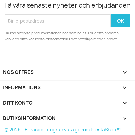
Få våra senaste nyheter och erbjudanden
Du kan avbryta prenumerationen när som helst. För detta ändamål,
vänligen hitta vår kontaktinformation i det rättsliga meddelandet.
NOS OFFRES

INFORMATIONS

DITT KONTO

BUTIKSINFORMATION
keyboard_arrow_down
© 2026 - E-handel programvara genom PrestaShop™