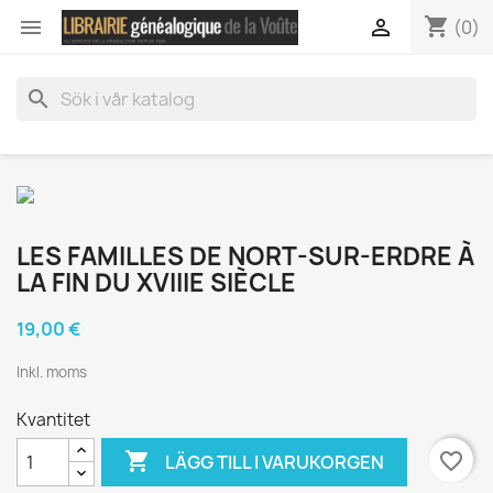
shopping_cart


(0)
search
LES FAMILLES DE NORT-SUR-ERDRE À
LA FIN DU XVIIIE SIÈCLE
19,00 €
Inkl. moms
Kvantitet

favorite_border
LÄGG TILL I VARUKORGEN