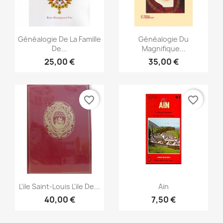
Snabbvy
Snabbvy


Généalogie De La Famille
Généalogie Du
De...
Magnifique...
25,00 €
35,00 €
favorite_border
favorite_border
Snabbvy
Snabbvy


L'ile Saint-Louis L'ile De...
Ain
40,00 €
7,50 €