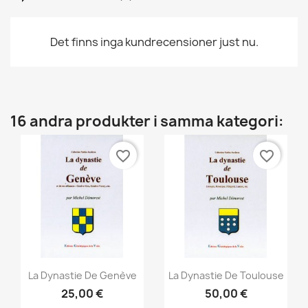
Det finns inga kundrecensioner just nu.
16 andra produkter i samma kategori:
favorite_border
favorite_border
Snabbvy
Snabbvy


La Dynastie De Genève
La Dynastie De Toulouse
25,00 €
50,00 €