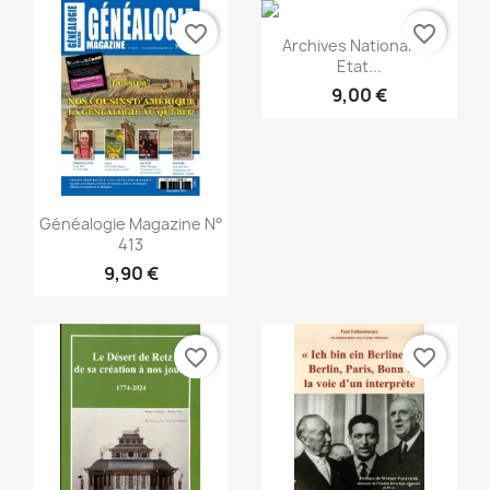
favorite_border
favorite_border
Snabbvy

Archives Nationales :
Etat...
9,00 €
Snabbvy

Généalogie Magazine N°
413
9,90 €
favorite_border
favorite_border