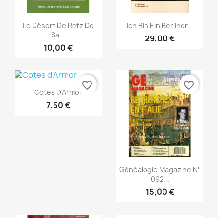
Snabbvy
Snabbvy


Le Désert De Retz De
Ich Bin Ein Berliner...
Sa...
29,00 €
10,00 €
favorite_border
favorite_border
Snabbvy

Cotes D'Armor
7,50 €
Snabbvy

Généalogie Magazine N°
092...
15,00 €