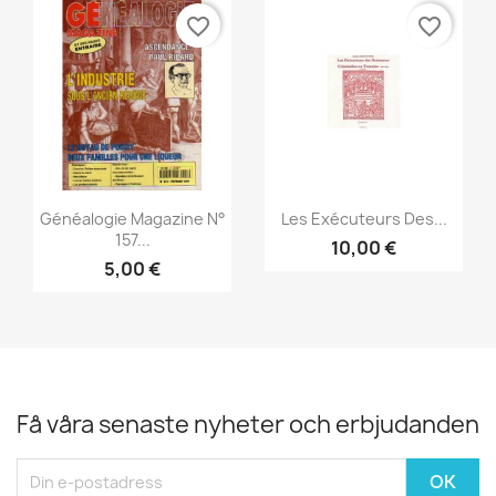
favorite_border
favorite_border
Snabbvy
Snabbvy


Généalogie Magazine N°
Les Exécuteurs Des...
157...
10,00 €
5,00 €
Få våra senaste nyheter och erbjudanden