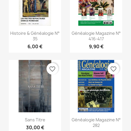
Snabbvy
Snabbvy


Histoire & Généalogie N°
Généalogie Magazine N°
35
416-417
6,00 €
9,90 €
favorite_border
favorite_border
Snabbvy
Snabbvy


Sans Titre
Généalogie Magazine N°
282
30,00 €