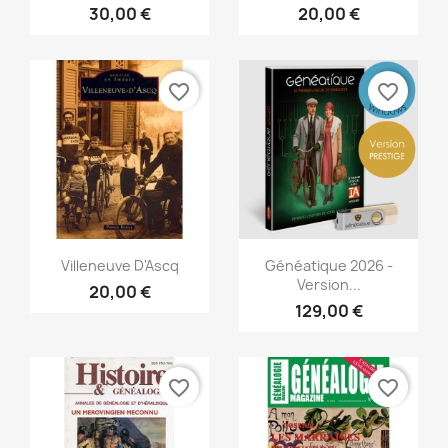
30,00 €
20,00 €
favorite_border
favorite_border
Snabbvy
Snabbvy


Villeneuve D'Ascq
Généatique 2026 -
Version...
20,00 €
129,00 €
favorite_border
favorite_border