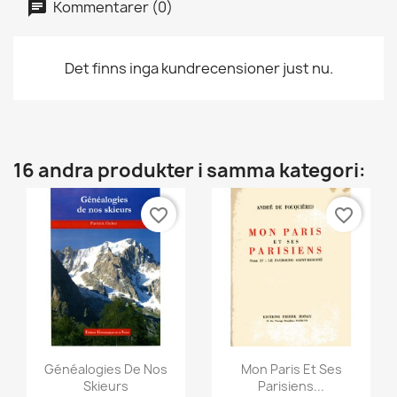
Kommentarer (0)
Det finns inga kundrecensioner just nu.
16 andra produkter i samma kategori:
favorite_border
favorite_border
Snabbvy
Snabbvy


Généalogies De Nos
Mon Paris Et Ses
Skieurs
Parisiens...