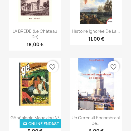
Snabbvy
Snabbvy


LA BREDE (Le Château
Histoire Ignorée De La...
De)
11,00 €
18,00 €
favorite_border
favorite_border
Snabbvy
Snabbvy


Généalogie Magazine N°
Un Cerceuil Encombrant
008...
De...
ONLINE ENDAST