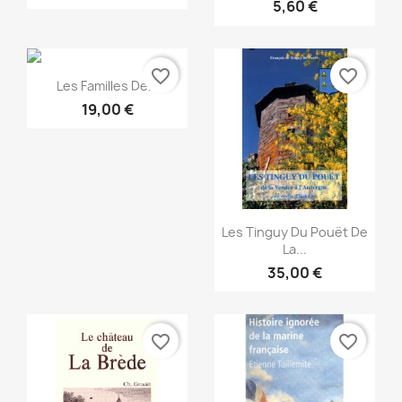
5,60 €
favorite_border
favorite_border
Snabbvy

Les Familles De...
19,00 €
Snabbvy

Les Tinguy Du Pouët De
La...
35,00 €
favorite_border
favorite_border