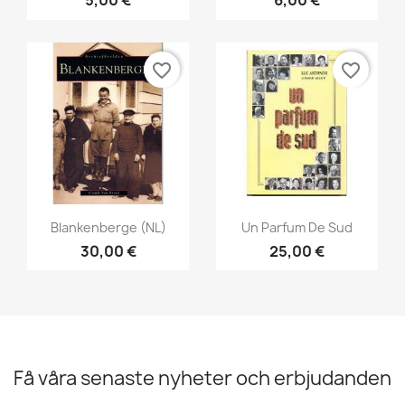
5,00 €
6,00 €
favorite_border
favorite_border
Snabbvy
Snabbvy


Blankenberge (NL)
Un Parfum De Sud
30,00 €
25,00 €
Få våra senaste nyheter och erbjudanden