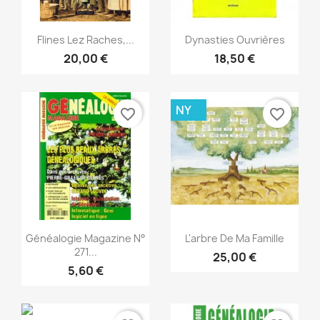
Snabbvy
Snabbvy


Flines Lez Raches,...
Dynasties Ouvrières
20,00 €
18,50 €
NY
favorite_border
favorite_border
Snabbvy
Snabbvy


Généalogie Magazine N°
L'arbre De Ma Famille
271...
25,00 €
5,60 €