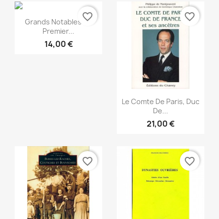
favorite_border
favorite_border
Snabbvy

Grands Notables Du
Premier...
14,00 €
Snabbvy

Le Comte De Paris, Duc
De...
21,00 €
favorite_border
favorite_border