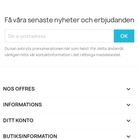
Få våra senaste nyheter och erbjudanden
Du kan avbryta prenumerationen när som helst. För detta ändamål,
vänligen hitta vår kontaktinformation i det rättsliga meddelandet.
NOS OFFRES

INFORMATIONS

DITT KONTO

BUTIKSINFORMATION
keyboard_arrow_down