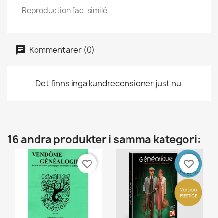
Reproduction fac-similé
Kommentarer (0)
Det finns inga kundrecensioner just nu.
16 andra produkter i samma kategori:
favorite_border
favorite_border