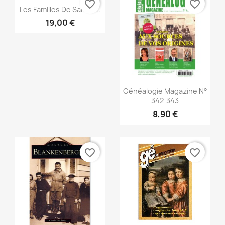
favorite_border
favorite_border
Snabbvy

Les Familles De Sainte...
19,00 €
Snabbvy

Généalogie Magazine N°
342-343
8,90 €
favorite_border
favorite_border