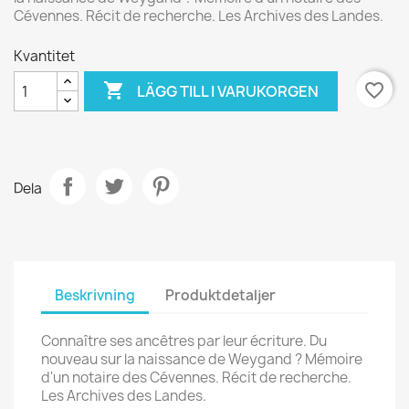
Cévennes. Récit de recherche. Les Archives des Landes.
Kvantitet

favorite_border
LÄGG TILL I VARUKORGEN
Dela
Beskrivning
Produktdetaljer
Connaître ses ancêtres par leur écriture. Du
nouveau sur la naissance de Weygand ? Mémoire
d'un notaire des Cévennes. Récit de recherche.
Les Archives des Landes.