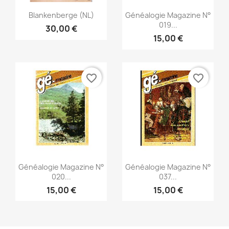
Snabbvy
Snabbvy


Blankenberge (NL)
Généalogie Magazine N°
019...
30,00 €
15,00 €
favorite_border
favorite_border
Snabbvy
Snabbvy


Généalogie Magazine N°
Généalogie Magazine N°
020...
037...
15,00 €
15,00 €