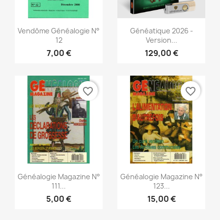
Snabbvy
Snabbvy


Vendôme Généalogie N°
Généatique 2026 -
12
Version...
7,00 €
129,00 €
favorite_border
favorite_border
Snabbvy
Snabbvy


Généalogie Magazine N°
Généalogie Magazine N°
111...
123...
5,00 €
15,00 €