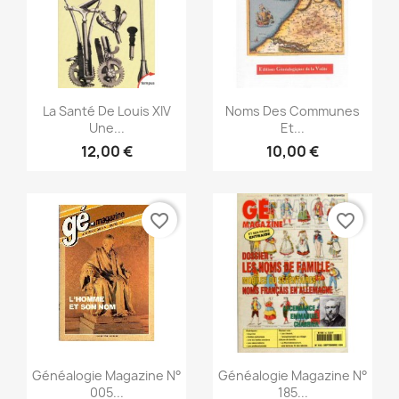
Snabbvy
Snabbvy


La Santé De Louis XIV
Noms Des Communes
Une...
Et...
12,00 €
10,00 €
favorite_border
favorite_border
Snabbvy
Snabbvy


Généalogie Magazine N°
Généalogie Magazine N°
005...
185...