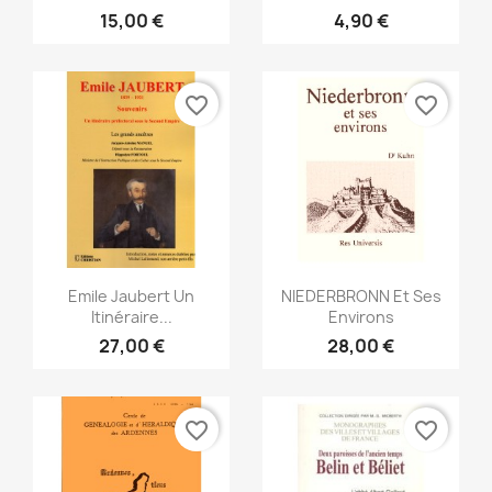
15,00 €
4,90 €
favorite_border
favorite_border
Snabbvy
Snabbvy


Emile Jaubert Un
NIEDERBRONN Et Ses
Itinéraire...
Environs
27,00 €
28,00 €
favorite_border
favorite_border