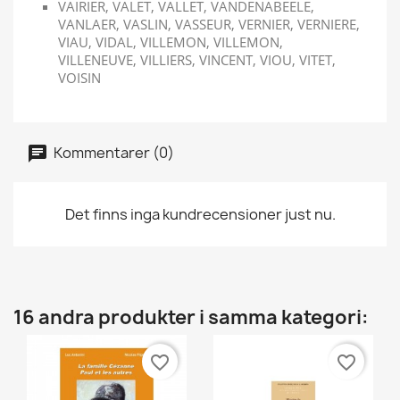
VAIRIER, VALET, VALLET, VANDENABEELE,
VANLAER, VASLIN, VASSEUR, VERNIER, VERNIERE,
VIAU, VIDAL, VILLEMON, VILLEMON,
VILLENEUVE, VILLIERS, VINCENT, VIOU, VITET,
VOISIN
Kommentarer (0)
Det finns inga kundrecensioner just nu.
16 andra produkter i samma kategori:
favorite_border
favorite_border