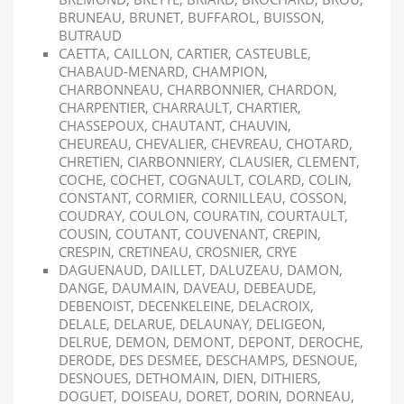
BRUNEAU, BRUNET, BUFFAROL, BUISSON,
BUTRAUD
CAETTA, CAILLON, CARTIER, CASTEUBLE,
CHABAUD-MENARD, CHAMPION,
CHARBONNEAU, CHARBONNIER, CHARDON,
CHARPENTIER, CHARRAULT, CHARTIER,
CHASSEPOUX, CHAUTANT, CHAUVIN,
CHEUREAU, CHEVALIER, CHEVREAU, CHOTARD,
CHRETIEN, CIARBONNIERY, CLAUSIER, CLEMENT,
COCHE, COCHET, COGNAULT, COLARD, COLIN,
CONSTANT, CORMIER, CORNILLEAU, COSSON,
COUDRAY, COULON, COURATIN, COURTAULT,
COUSIN, COUTANT, COUVENANT, CREPIN,
CRESPIN, CRETINEAU, CROSNIER, CRYE
DAGUENAUD, DAILLET, DALUZEAU, DAMON,
DANGE, DAUMAIN, DAVEAU, DEBEAUDE,
DEBENOIST, DECENKELEINE, DELACROIX,
DELALE, DELARUE, DELAUNAY, DELIGEON,
DELRUE, DEMON, DEMONT, DEPONT, DEROCHE,
DERODE, DES DESMEE, DESCHAMPS, DESNOUE,
DESNOUES, DETHOMAIN, DIEN, DITHIERS,
DOGUET, DOISEAU, DORET, DORIN, DORNEAU,