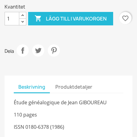
Kvantitet

favorite_border
LÄGG TILL I VARUKORGEN
Dela
Beskrivning
Produktdetaljer
Étude généalogique de Jean GIBOUREAU
110 pages
ISSN 0180-6378 (1986)