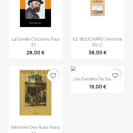
Snabbvy
Snabbvy


La Famille Cézanne Paul
ILE-BOUCHARD (Histoire
Et...
De L')
28,00 €
38,00 €
favorite_border
favorite_border
Snabbvy

Les Familles De Sainte...
19,00 €
Snabbvy

Mémoire Des Rues Paris
4e...