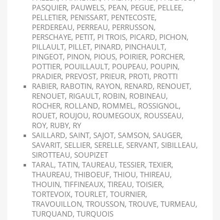
PASQUIER, PAUWELS, PEAN, PEGUE, PELLEE,
PELLETIER, PENISSART, PENTECOSTE,
PERDEREAU, PERREAU, PERRUSSON,
PERSCHAYE, PETIT, PI TROIS, PICARD, PICHON,
PILLAULT, PILLET, PINARD, PINCHAULT,
PINGEOT, PINON, PIOUS, POIRIER, PORCHER,
POTTIER, POUILLAULT, POUPEAU, POUPIN,
PRADIER, PREVOST, PRIEUR, PROTI, PROTTI
RABIER, RABOTIN, RAYON, RENARD, RENOUET,
RENOUET, RIGAULT, ROBIN, ROBINEAU,
ROCHER, ROLLAND, ROMMEL, ROSSIGNOL,
ROUET, ROUJOU, ROUMEGOUX, ROUSSEAU,
ROY, RUBY, RY
SAILLARD, SAINT, SAJOT, SAMSON, SAUGER,
SAVARIT, SELLIER, SERELLE, SERVANT, SIBILLEAU,
SIROTTEAU, SOUPIZET
TARAL, TATIN, TAUREAU, TESSIER, TEXIER,
THAUREAU, THIBOEUF, THIOU, THIREAU,
THOUIN, TIFFINEAUX, TIREAU, TOISIER,
TORTEVOIX, TOURLET, TOURNIER,
TRAVOUILLON, TROUSSON, TROUVE, TURMEAU,
TURQUAND, TURQUOIS