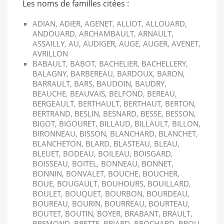
Les noms de familles citées :
ADIAN, ADIER, AGENET, ALLIOT, ALLOUARD,
ANDOUARD, ARCHAMBAULT, ARNAULT,
ASSAILLY, AU, AUDIGER, AUGE, AUGER, AVENET,
AVRILLON
BABAULT, BABOT, BACHELIER, BACHELLERY,
BALAGNY, BARBEREAU, BARDOUX, BARON,
BARRAULT, BARS, BAUDOIN, BAUDRY,
BEAUCHE, BEAUVAIS, BELFOND, BEREAU,
BERGEAULT, BERTHAULT, BERTHAUT, BERTON,
BERTRAND, BESLIN, BESNARD, BESSE, BESSON,
BIGOT, BIGOURET, BILLAUD, BILLAULT, BILLON,
BIRONNEAU, BISSON, BLANCHARD, BLANCHET,
BLANCHETON, BLARD, BLASTEAU, BLEAU,
BLEUET, BODEAU, BOILEAU, BOISGARD,
BOISSEAU, BOITEL, BONNEAU, BONNET,
BONNIN, BONVALET, BOUCHE, BOUCHER,
BOUE, BOUGAULT, BOUHOURS, BOUILLARD,
BOULET, BOUQUET, BOURBON, BOURDEAU,
BOUREAU, BOURIN, BOURREAU, BOURTEAU,
BOUTET, BOUTIN, BOYER, BRABANT, BRAULT,
BREMOND, BRETTE, BRIARD, BROCHARD, BROU,