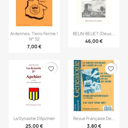
Snabbvy
Snabbvy


Ardennes, Tiens Ferme !
BELlN-BELIET (Deux...
N° 52
46,00 €
7,00 €
favorite_border
favorite_border
Snabbvy
Snabbvy


La Dynastie D'Apchier
Revue Française De...
25,00 €
3,80 €