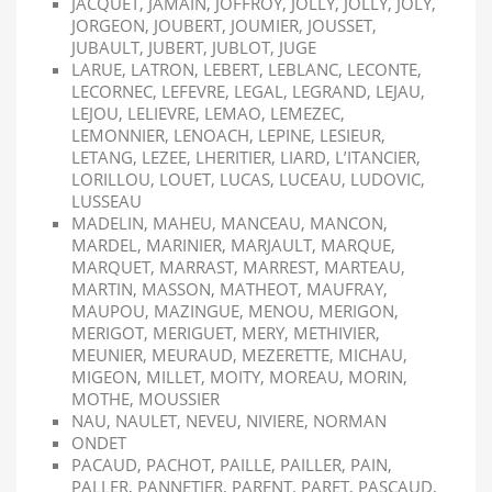
JACQUET, JAMAIN, JOFFROY, JOLLY, JOLLY, JOLY,
JORGEON, JOUBERT, JOUMIER, JOUSSET,
JUBAULT, JUBERT, JUBLOT, JUGE
LARUE, LATRON, LEBERT, LEBLANC, LECONTE,
LECORNEC, LEFEVRE, LEGAL, LEGRAND, LEJAU,
LEJOU, LELIEVRE, LEMAO, LEMEZEC,
LEMONNIER, LENOACH, LEPINE, LESIEUR,
LETANG, LEZEE, LHERITIER, LIARD, L’ITANCIER,
LORILLOU, LOUET, LUCAS, LUCEAU, LUDOVIC,
LUSSEAU
MADELIN, MAHEU, MANCEAU, MANCON,
MARDEL, MARINIER, MARJAULT, MARQUE,
MARQUET, MARRAST, MARREST, MARTEAU,
MARTIN, MASSON, MATHEOT, MAUFRAY,
MAUPOU, MAZINGUE, MENOU, MERIGON,
MERIGOT, MERIGUET, MERY, METHIVIER,
MEUNIER, MEURAUD, MEZERETTE, MICHAU,
MIGEON, MILLET, MOITY, MOREAU, MORIN,
MOTHE, MOUSSIER
NAU, NAULET, NEVEU, NIVIERE, NORMAN
ONDET
PACAUD, PACHOT, PAILLE, PAILLER, PAIN,
PALLER, PANNETIER, PARENT, PARET, PASCAUD,