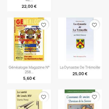
22,00 €
favorite_border
favorite_border
Snabbvy
Snabbvy


Généalogie Magazine N°
La Dynastie De Trémoïlle
258...
25,00 €
5,60 €
favorite_border
favorite_border