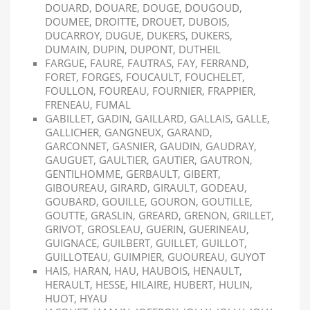
DOUARD, DOUARE, DOUGE, DOUGOUD,
DOUMEE, DROITTE, DROUET, DUBOIS,
DUCARROY, DUGUE, DUKERS, DUKERS,
DUMAIN, DUPIN, DUPONT, DUTHEIL
FARGUE, FAURE, FAUTRAS, FAY, FERRAND,
FORET, FORGES, FOUCAULT, FOUCHELET,
FOULLON, FOUREAU, FOURNIER, FRAPPIER,
FRENEAU, FUMAL
GABILLET, GADIN, GAILLARD, GALLAIS, GALLE,
GALLICHER, GANGNEUX, GARAND,
GARCONNET, GASNIER, GAUDIN, GAUDRAY,
GAUGUET, GAULTIER, GAUTIER, GAUTRON,
GENTILHOMME, GERBAULT, GIBERT,
GIBOUREAU, GIRARD, GIRAULT, GODEAU,
GOUBARD, GOUILLE, GOURON, GOUTILLE,
GOUTTE, GRASLIN, GREARD, GRENON, GRILLET,
GRIVOT, GROSLEAU, GUERIN, GUERINEAU,
GUIGNACE, GUILBERT, GUILLET, GUILLOT,
GUILLOTEAU, GUIMPIER, GUOUREAU, GUYOT
HAIS, HARAN, HAU, HAUBOIS, HENAULT,
HERAULT, HESSE, HILAIRE, HUBERT, HULIN,
HUOT, HYAU