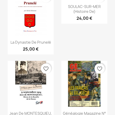
Snabbvy

SOULAC-SUR-MER
(Histoire De)
24,00 €
Snabbvy

La Dynastie De Prunelé
25,00 €
favorite_border
favorite_border
Snabbvy
Snabbvy


Jean De MONTESQUIEU,
Généalogie Magazine N°