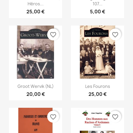
Héros...
107...
25,00 €
5,00 €
favorite_border
favorite_border
Snabbvy
Snabbvy


Groot Wervik (NL)
Les Fourons
20,00 €
25,00 €
favorite_border
favorite_border