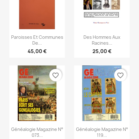
Snabbvy
Snabbvy


Paroisses Et Communes
Des Hommes Aux
De...
Racines...
45,00 €
25,00 €
favorite_border
favorite_border
Snabbvy
Snabbvy


Généalogie Magazine N°
Généalogie Magazine N°
073...
119...