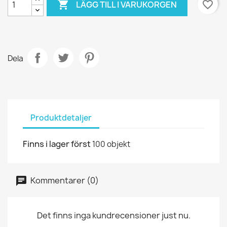

favorite_border
LÄGG TILL I VARUKORGEN
Dela
Produktdetaljer
Finns i lager först
100 objekt
Kommentarer (0)
Det finns inga kundrecensioner just nu.