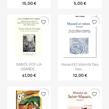
15,00 €
5,00 €
favorite_border
favorite_border
Snabbvy
Snabbvy


SAlNTE-FOY-LA-
Hasard Et Volonté Des
GRANDE...
Vies...
41,00 €
12,00 €
favorite_border
favorite_border