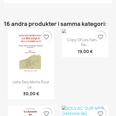
16 andra produkter i samma kategori:
favorite_border
favorite_border
Snabbvy

Copy Of Les Familles
De...
19,00 €
Snabbvy

Liste Des Morts Pour
La...
30,00 €
favorite_border
favorite_border