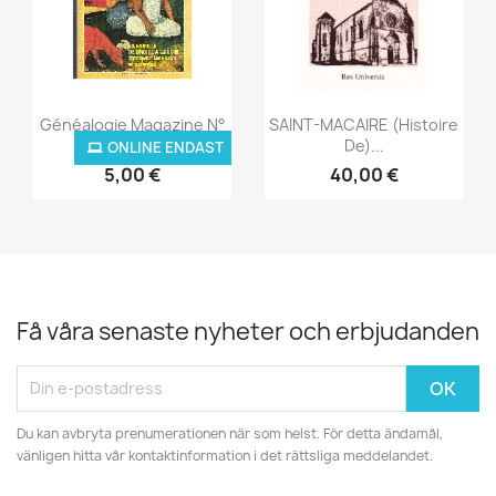
Snabbvy
Snabbvy


Généalogie Magazine N°
SAINT-MACAIRE (Histoire
008...
De)...
ONLINE ENDAST
5,00 €
40,00 €
Få våra senaste nyheter och erbjudanden
Du kan avbryta prenumerationen när som helst. För detta ändamål,
vänligen hitta vår kontaktinformation i det rättsliga meddelandet.