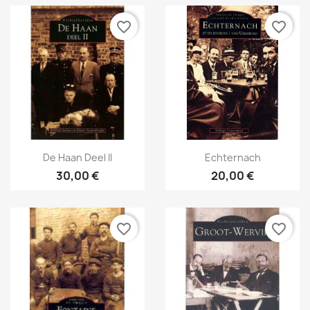
favorite_border
favorite_border
Snabbvy
Snabbvy


De Haan Deel II
Echternach
30,00 €
20,00 €
favorite_border
favorite_border