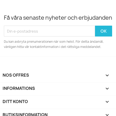
Få våra senaste nyheter och erbjudanden
Du kan avbryta prenumerationen när som helst. För detta ändamål,
vänligen hitta vår kontaktinformation i det rättsliga meddelandet.
NOS OFFRES

INFORMATIONS

DITT KONTO

BUTIKSINFORMATION
keyboard_arrow_down