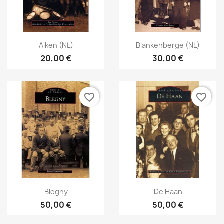
Snabbvy
Snabbvy


Alken (NL)
Blankenberge (NL)
20,00 €
30,00 €
favorite_border
favorite_border
Snabbvy
Snabbvy


Blegny
De Haan
50,00 €
50,00 €