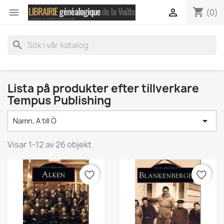
shopping_cart


(0)
search
Lista på produkter efter tillverkare
Tempus Publishing

Namn, A till Ö
Visar 1-12 av 26 objekt
favorite_border
favorite_border