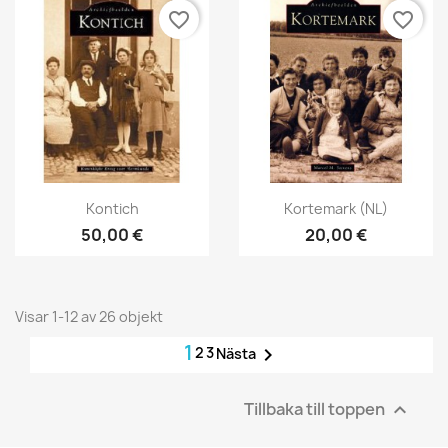
favorite_border
favorite_border
Snabbvy
Snabbvy


Kontich
Kortemark (NL)
50,00 €
20,00 €
Visar 1-12 av 26 objekt
1
2
3

Nästa
Tillbaka till toppen
