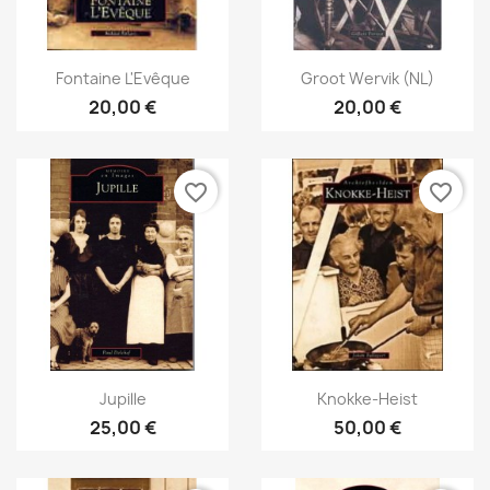
Snabbvy
Snabbvy


Fontaine L'Evêque
Groot Wervik (NL)
20,00 €
20,00 €
favorite_border
favorite_border
Snabbvy
Snabbvy


Jupille
Knokke-Heist
25,00 €
50,00 €