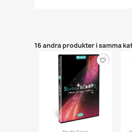
16 andra produkter i samma ka
favorite_border
Snabbvy

Studio Scrap
H