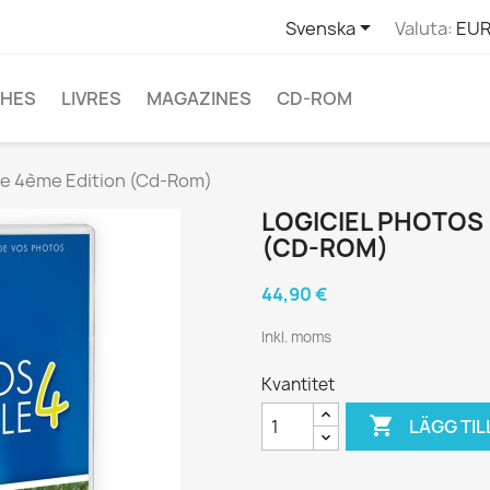

Svenska
Valuta:
EUR
CHES
LIVRES
MAGAZINES
CD-ROM
lle 4ème Edition (Cd-Rom)
LOGICIEL PHOTOS 
(CD-ROM)
44,90 €
Inkl. moms
Kvantitet

LÄGG TIL