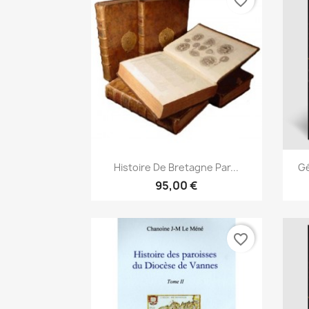
favorite_border
Snabbvy

Histoire De Bretagne Par...
Gé
95,00 €
favorite_border