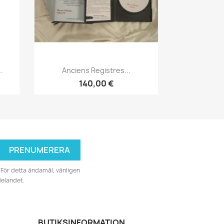
Snabbvy

.
Anciens Registres...
140,00 €
För detta ändamål, vänligen
delandet.
BUTIKSINFORMATION