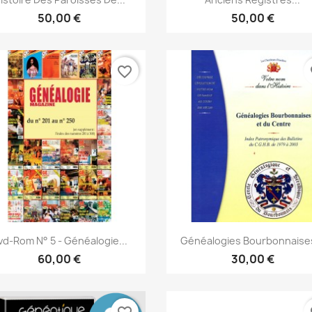
50,00 €
50,00 €
favorite_border
fa
Snabbvy
Snabbvy


vd-Rom N° 5 - Généalogie...
Généalogies Bourbonnaises
60,00 €
30,00 €