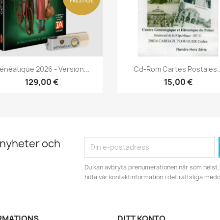
Snabbvy
Snabbvy


énéatique 2026 - Version...
Cd-Rom Cartes Postales..
129,00 €
15,00 €
 nyheter och
Du kan avbryta prenumerationen när som helst. 
hitta vår kontaktinformation i det rättsliga med
RMATIONS
DITT KONTO