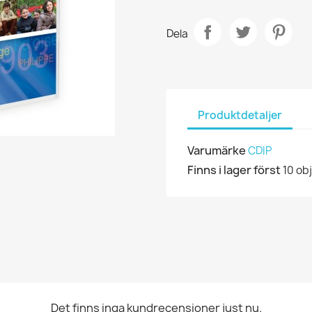
Dela
Produktdetaljer
Varumärke
CDIP
Finns i lager först
10 ob
Det finns inga kundrecensioner just nu.