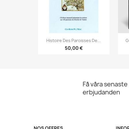
Snabbvy

Histoire Des Paroisses De...
G
50,00 €
Få våra senaste
erbjudanden
NOS OFFRES
INFO