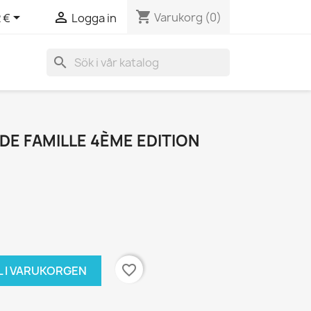
shopping_cart


Varukorg
(0)
 €
Logga in
search
DE FAMILLE 4ÈME EDITION
favorite_border
L I VARUKORGEN