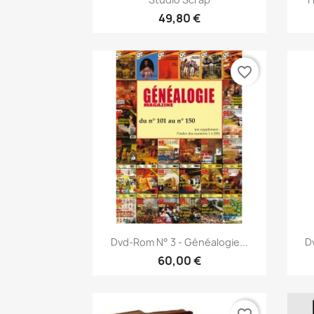
49,80 €
favorite_border
Snabbvy

Dvd-Rom N° 3 - Généalogie...
D
60,00 €