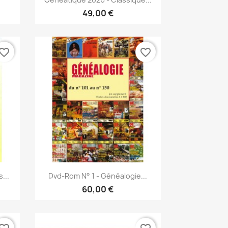
49,00 €
vorite_border
favorite_border
Snabbvy

...
Dvd-Rom N° 1 - Généalogie...
60,00 €