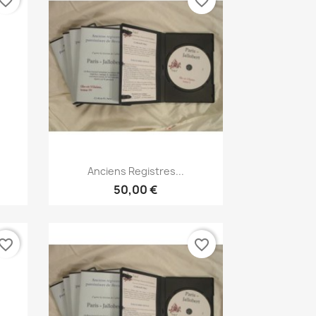
vorite_border
favorite_border
Snabbvy

Anciens Registres...
50,00 €
vorite_border
favorite_border