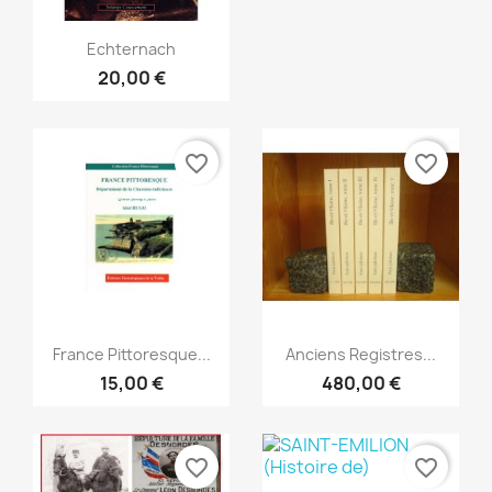
Snabbvy

Echternach
20,00 €
favorite_border
favorite_border
Snabbvy
Snabbvy


France Pittoresque...
Anciens Registres...
15,00 €
480,00 €
favorite_border
favorite_border