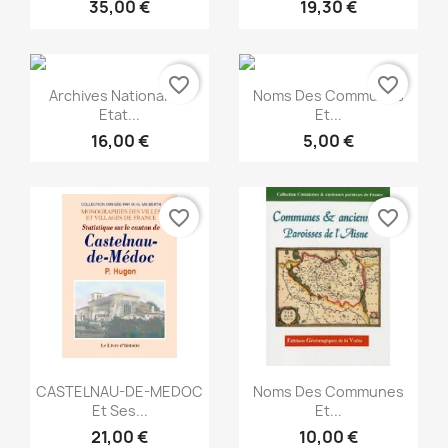
35,00 €
19,30 €
favorite_border
favorite_border
Snabbvy
Snabbvy


Archives Nationales :
Noms Des Communes
Etat...
Et...
16,00 €
5,00 €
favorite_border
favorite_border
Snabbvy
Snabbvy


CASTELNAU-DE-MEDOC
Noms Des Communes
Et Ses...
Et...
21,00 €
10,00 €