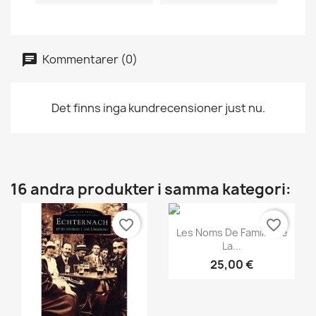
Kommentarer (0)
Det finns inga kundrecensioner just nu.
16 andra produkter i samma kategori:
favorite_border
favorite_border
Snabbvy

Les Noms De Famille De
La...
25,00 €