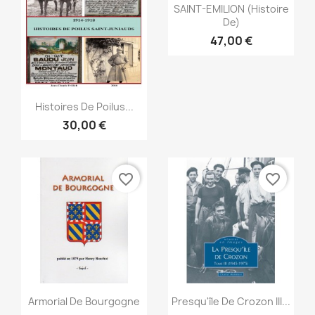
Snabbvy

SAINT-EMILION (Histoire
De)
47,00 €
Snabbvy

Histoires De Poilus...
30,00 €
favorite_border
favorite_border
Snabbvy
Snabbvy


Armorial De Bourgogne
Presqu'île De Crozon III...