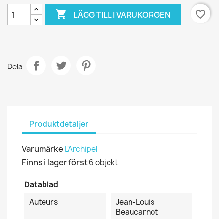

favorite_border
LÄGG TILL I VARUKORGEN
Dela
Produktdetaljer
Varumärke
L'Archipel
Finns i lager först
6 objekt
Datablad
Auteurs
Jean-Louis
Beaucarnot