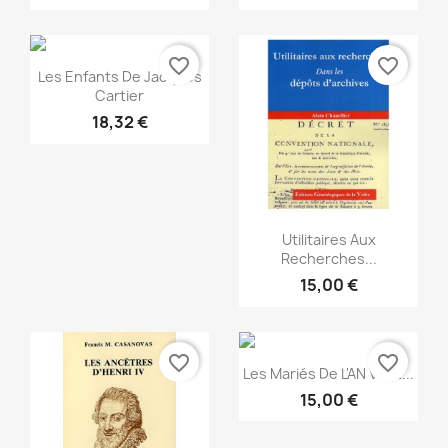
favorite_border
favorite_border
Snabbvy

Les Enfants De Jacques
Cartier
18,32 €
Snabbvy

Utilitaires Aux
Recherches...
15,00 €
favorite_border
favorite_border
Snabbvy

Les Mariés De L'AN VII Et...
15,00 €