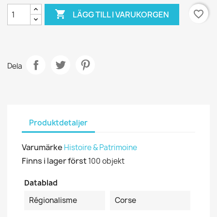

favorite_border
LÄGG TILL I VARUKORGEN
Dela
Produktdetaljer
Varumärke
Histoire & Patrimoine
Finns i lager först
100 objekt
Datablad
Régionalisme
Corse