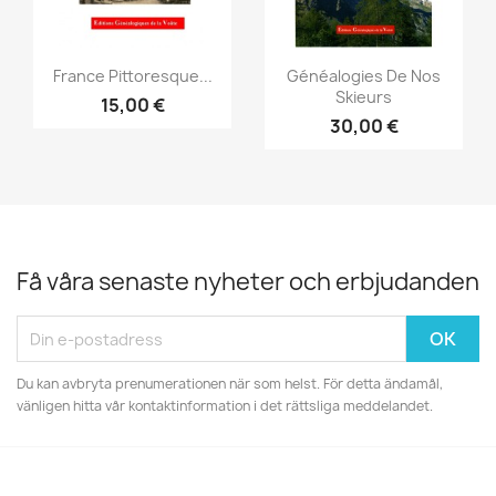
Snabbvy
Snabbvy


France Pittoresque...
Généalogies De Nos
Skieurs
15,00 €
30,00 €
Få våra senaste nyheter och erbjudanden
Du kan avbryta prenumerationen när som helst. För detta ändamål,
vänligen hitta vår kontaktinformation i det rättsliga meddelandet.