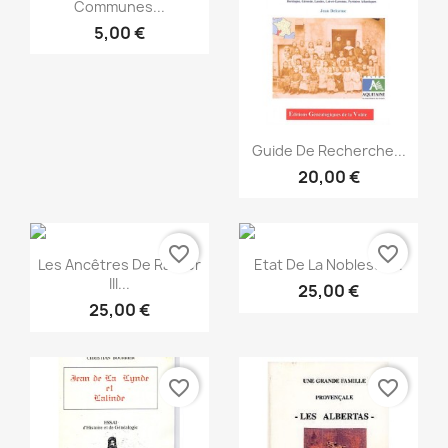
Communes...
5,00 €
Snabbvy

Guide De Recherche...
20,00 €
favorite_border
favorite_border
Snabbvy
Snabbvy


Les Ancêtres De Rainier
Etat De La Noblesse...
III...
25,00 €
25,00 €
favorite_border
favorite_border