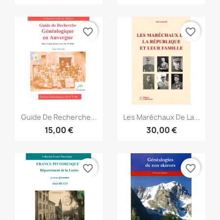
favorite_border
favorite_border
Snabbvy
Snabbvy


Guide De Recherche...
Les Maréchaux De La...
15,00 €
30,00 €
favorite_border
favorite_border