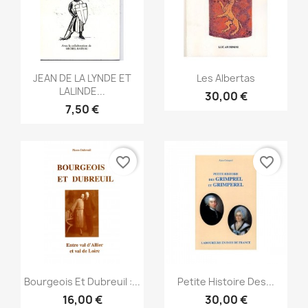
Snabbvy
Snabbvy


JEAN DE LA LYNDE ET
Les Albertas
LALINDE...
30,00 €
7,50 €
favorite_border
favorite_border
Snabbvy
Snabbvy


Bourgeois Et Dubreuil :...
Petite Histoire Des...
16,00 €
30,00 €