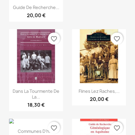
Snabbvy

Guide De Recherche...
20,00 €
favorite_border
favorite_border
Snabbvy
Snabbvy


Dans La Tourmente De
Flines Lez Raches,...
La...
20,00 €
18,30 €
favorite_border
favorite_border
Snabbvy

Communes D'hier