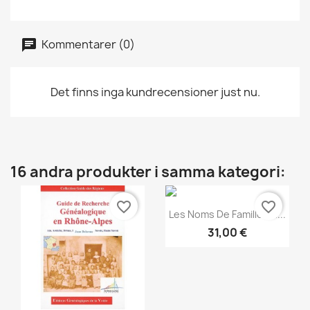
Kommentarer (0)
Det finns inga kundrecensioner just nu.
16 andra produkter i samma kategori:
favorite_border
favorite_border
Snabbvy

Les Noms De Famille En...
31,00 €