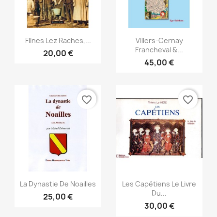
Snabbvy
Snabbvy


Flines Lez Raches,...
Villers-Cernay
Francheval &...
20,00 €
45,00 €
favorite_border
favorite_border
Snabbvy
Snabbvy


La Dynastie De Noailles
Les Capétiens Le Livre
Du...
25,00 €
30,00 €