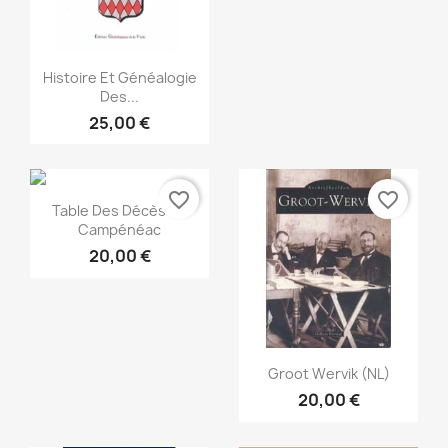
Snabbvy

Histoire Et Généalogie
Des...
25,00 €
favorite_border
favorite_border
Snabbvy

Table Des Décès De
Campénéac
20,00 €
Snabbvy

Groot Wervik (NL)
20,00 €