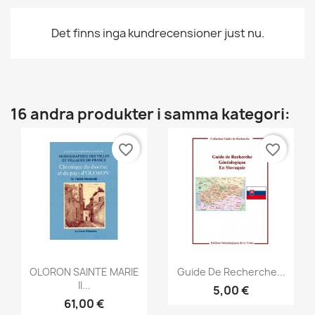
Det finns inga kundrecensioner just nu.
16 andra produkter i samma kategori:
favorite_border
favorite_border
Snabbvy
Snabbvy


OLORON SAINTE MARIE
Guide De Recherche...
II...
5,00 €
61,00 €