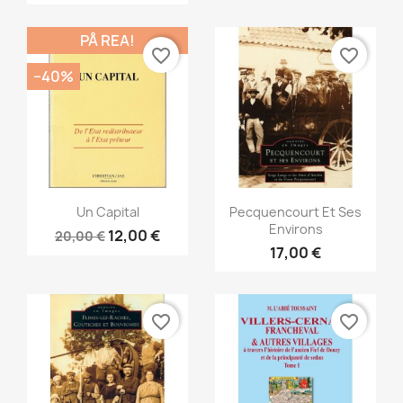
PÅ REA!
favorite_border
favorite_border
−40%
Snabbvy
Snabbvy


Un Capital
Pecquencourt Et Ses
Environs
12,00 €
20,00 €
17,00 €
favorite_border
favorite_border