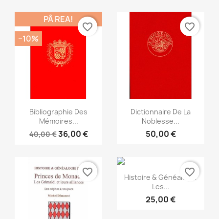
PÅ REA!
favorite_border
favorite_border
−10%
Snabbvy
Snabbvy


Bibliographie Des
Dictionnaire De La
Mémoires...
Noblesse...
36,00 €
50,00 €
40,00 €
favorite_border
favorite_border
Snabbvy

Histoire & Généalogie
Les...
25,00 €