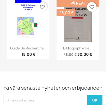
PÅ REA!
favorite_border
favorite_border
-15,00 €
Snabbvy
Snabbvy


Guide De Recherche...
Bibliographie De...
15,00 €
30,00 €
45,00 €
Få våra senaste nyheter och erbjudanden