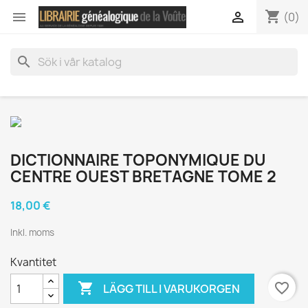
shopping_cart


(0)
search
DICTIONNAIRE TOPONYMIQUE DU
CENTRE OUEST BRETAGNE TOME 2
18,00 €
Inkl. moms
Kvantitet

favorite_border
LÄGG TILL I VARUKORGEN