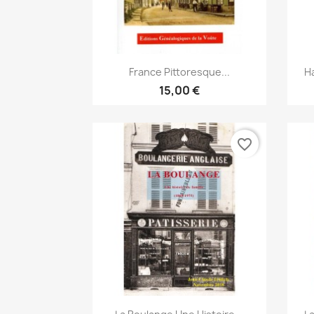
Snabbvy

France Pittoresque...
Ha
15,00 €
favorite_border
Snabbvy
