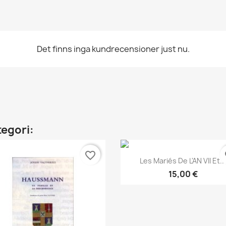
Det finns inga kundrecensioner just nu.
tegori:
favorite_border
fa
Snabbvy

Les Mariés De L'AN VII Et..
15,00 €