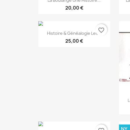
La Boulange Une Histoire...
La
20,00 €
favorite_border
Snabbvy

Histoire & Généalogie Les...
25,00 €
L
NY