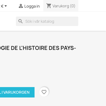
shopping_cart


Varukorg
(0)
 €
Logga in
search
IE DE L'HISTOIRE DES PAYS-
favorite_border
L I VARUKORGEN