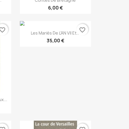
.
Contes De Bretagne
6,00 €
vorite_border
favorite_border
Snabbvy

Les Mariés De L'AN VII Et...
35,00 €
x...