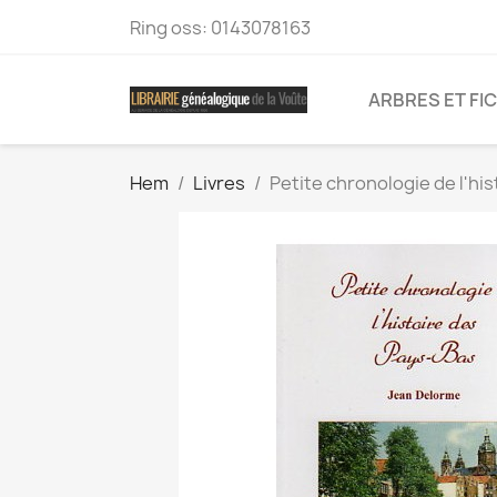
Ring oss:
0143078163
ARBRES ET FI
Hem
Livres
Petite chronologie de l'hi