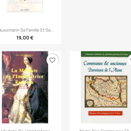
Snabbvy

ussmann Sa Famille Et Sa...
19,00 €
favorite_border
fa
Snabbvy
Snabbvy

