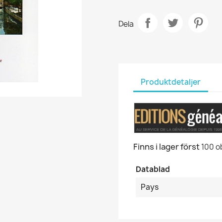
Dela
Produktdetaljer
Finns i lager först
100 o
Datablad
Pays