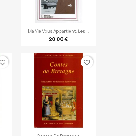
Snabbvy

Ma Vie Vous Appartient. Les...
20,00 €
vorite_border
favorite_border
Snabbvy
