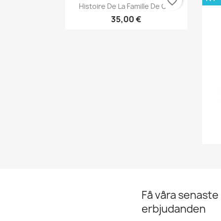
favorite_border
Snabbvy

Histoire De La Famille De Gail
35,00 €
Få våra senaste
erbjudanden