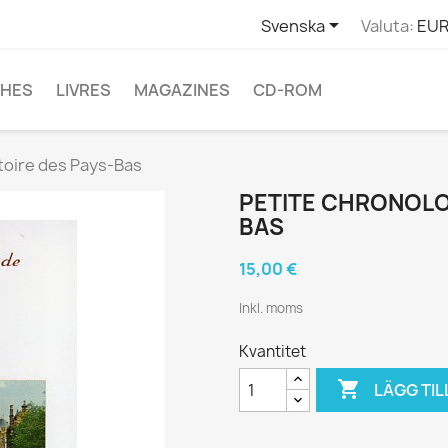

Svenska
Valuta:
EUR
CHES
LIVRES
MAGAZINES
CD-ROM
stoire des Pays-Bas
PETITE CHRONOLOG
BAS
15,00 €
Inkl. moms
Kvantitet

LÄGG TIL