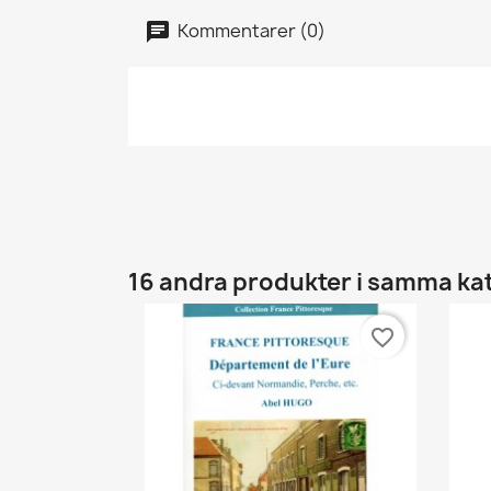
Kommentarer (0)
16 andra produkter i samma ka
favorite_border