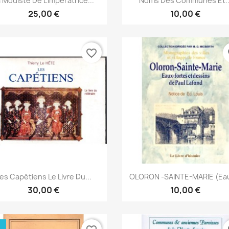
 Modiste De L'Impératrice...
Noms Des Communes Et..
25,00 €
10,00 €
favorite_border
fa
Snabbvy
Snabbvy


es Capétiens Le Livre Du...
OLORON -SAINTE-MARIE (Eau
30,00 €
10,00 €