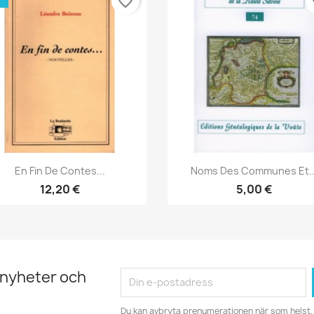
favorite_border
fa
Snabbvy
Snabbvy


En Fin De Contes...
Noms Des Communes Et..
12,20 €
5,00 €
 nyheter och
Du kan avbryta prenumerationen när som helst. 