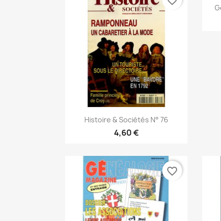
favorite_border
G
Snabbvy

Histoire & Sociétés N° 76
4,60 €
favorite_border