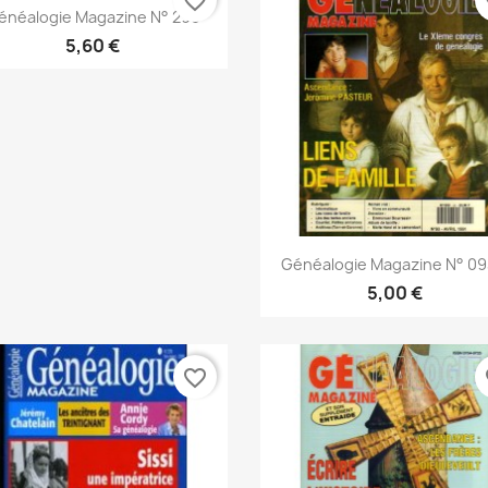
favorite_border
fa
Snabbvy

énéalogie Magazine N° 299
5,60 €
Snabbvy

Généalogie Magazine N° 093
5,00 €
favorite_border
fa