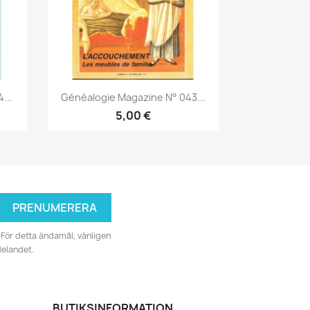
Snabbvy

...
Généalogie Magazine N° 043...
5,00 €
För detta ändamål, vänligen
delandet.
BUTIKSINFORMATION