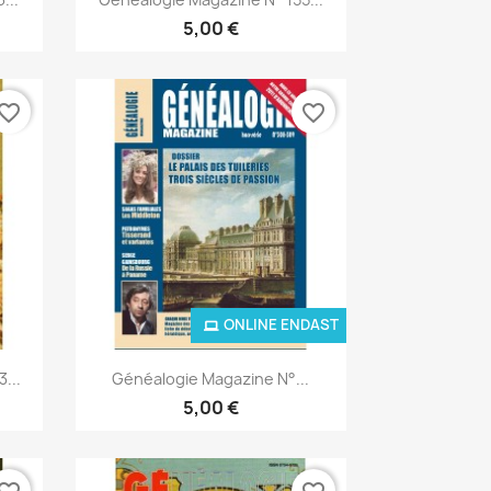
5,00 €
vorite_border
favorite_border
ONLINE ENDAST
Snabbvy

...
Généalogie Magazine N°...
5,00 €