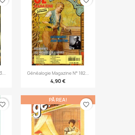
vorite_border
favorite_border
Snabbvy

...
Généalogie Magazine N° 182...
4,90 €
PÅ REA!
vorite_border
favorite_border