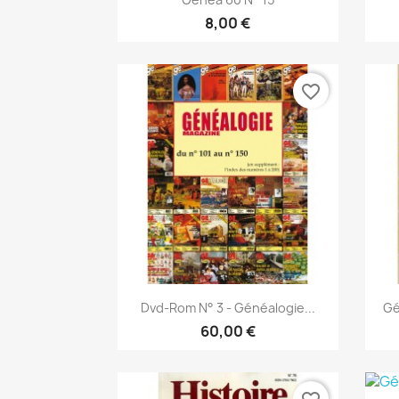
8,00 €
favorite_border
Snabbvy

Dvd-Rom N° 3 - Généalogie...
Gé
60,00 €