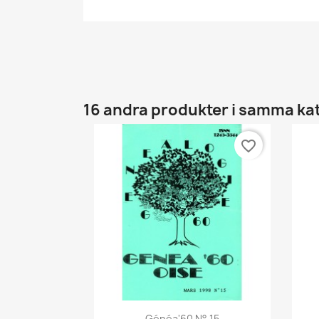
16 andra produkter i samma ka
favorite_border
Snabbvy

Généa'60 N° 15