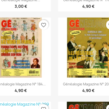
3,00 €
4,90 €
favorite_border
fa
Snabbvy
Snabbvy


néalogie Magazine N° 184...
Généalogie Magazine N° 203
4,90 €
4,90 €