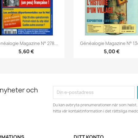
Snabbvy
Snabbvy


néalogie Magazine N° 278...
Généalogie Magazine N° 134
5,60 €
5,00 €
 nyheter och
Du kan avbryta prenumerationen när som helst. 
hitta vår kontaktinformation i det rättsliga med
RMATIONS
DITT KONTO