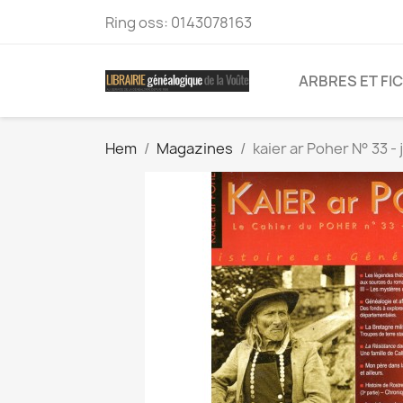
Ring oss:
0143078163
ARBRES ET FI
Hem
Magazines
kaier ar Poher N° 33 - 