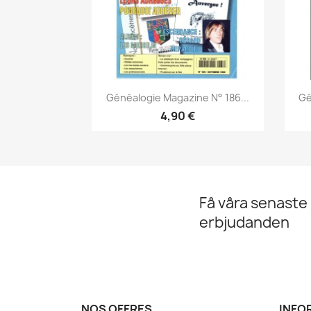
Snabbvy

Généalogie Magazine N° 186...
Gé
4,90 €
Få våra senaste
erbjudanden
NOS OFFRES
INFO