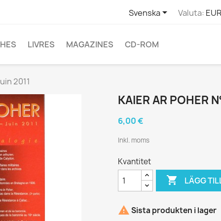

Svenska
Valuta:
EUR
CHES
LIVRES
MAGAZINES
CD-ROM
juin 2011
KAIER AR POHER N° 
6,00 €
Inkl. moms
Kvantitet

LÄGG TIL

Sista produkten i lager