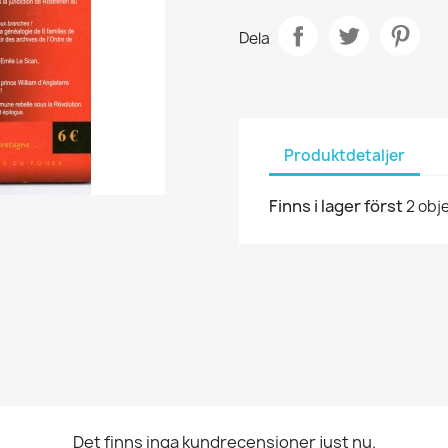
Dela
Produktdetaljer
Finns i lager först
2 obj
Det finns inga kundrecensioner just nu.