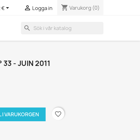
shopping_cart


Varukorg
(0)
 €
Logga in
search
33 - JUIN 2011
favorite_border
L I VARUKORGEN