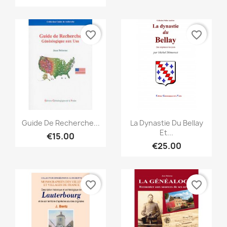
favorite_border
favorite_border
Quick view
Quick view


Guide De Recherche...
La Dynastie Du Bellay
Et...
€15.00
€25.00
favorite_border
favorite_border