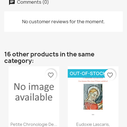
Comments (0)
No customer reviews for the moment.
16 other products in the same
category:
OUT-OF-STOCK
favorite_border
favorite_border
Quick view
Quick view


Petite Chronologie De...
Eudoxie Lascaris,