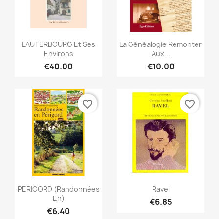
Quick view
Quick view


LAUTERBOURG Et Ses
La Généalogie Remonter
Environs
Aux...
€40.00
€10.00
favorite_border
favorite_border
Quick view
Quick view


PERIGORD (Randonnées
Ravel
En)
€6.85
€6.40