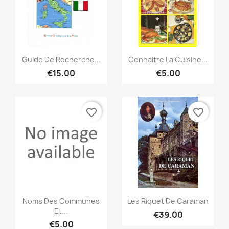
Quick view
Quick view


Guide De Recherche...
Connaitre La Cuisine...
€15.00
€5.00
favorite_border
favorite_border
Quick view
Quick view


Noms Des Communes
Les Riquet De Caraman
Et...
€39.00
€5.00