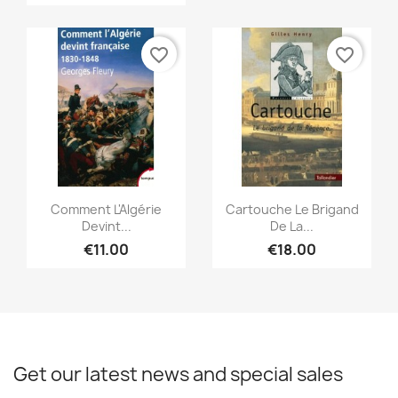
favorite_border
favorite_border
Quick view
Quick view


Comment L'Algérie
Cartouche Le Brigand
Devint...
De La...
€11.00
€18.00
Get our latest news and special sales