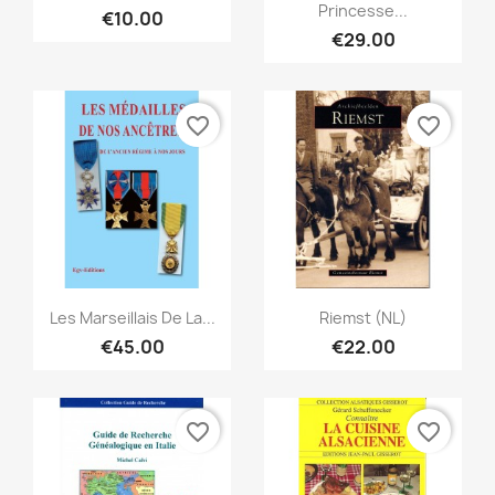
Princesse...
€10.00
€29.00
favorite_border
favorite_border
Quick view
Quick view


Les Marseillais De La...
Riemst (NL)
€45.00
€22.00
favorite_border
favorite_border