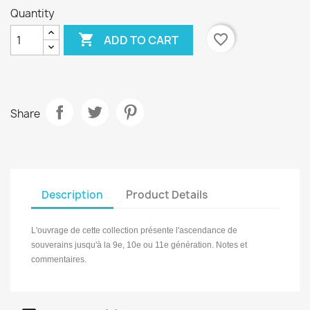
Quantity

favorite_border
ADD TO CART
Share
Description
Product Details
L'ouvrage de cette collection présente l'ascendance de
souverains jusqu'à la 9e, 10e ou 11e génération. Notes et
commentaires.