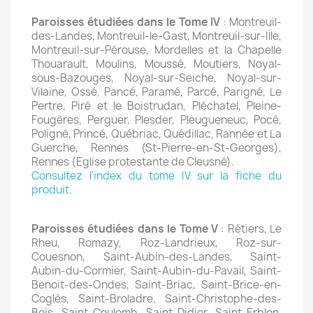
Paroisses étudiées dans le Tome IV
: Montreuil-
des-Landes, Montreuil-le-Gast, Montreuil-sur-Ille,
Montreuil-sur-Pérouse, Mordelles et la Chapelle
Thouarault, Moulins, Moussé, Moutiers, Noyal-
sous-Bazouges, Noyal-sur-Seiche, Noyal-sur-
Vilaine, Ossé, Pancé, Paramé, Parcé, Parigné, Le
Pertre, Piré et le Boistrudan, Pléchatel, Pleine-
Fougères, Perguer, Plesder, Pleugueneuc, Pocé,
Poligné, Princé, Québriac, Quédillac, Rannée et La
Guerche, Rennes (St-Pierre-en-St-Georges),
Rennes (Eglise protestante de Cleusné).
Consultez l'index du tome IV sur la fiche du
produit.
Paroisses étudiées dans le Tome V
: Rétiers, Le
Rheu, Romazy, Roz-Landrieux, Roz-sur-
Couesnon, Saint-Aubin-des-Landes, Saint-
Aubin-du-Cormier, Saint-Aubin-du-Pavail, Saint-
Benoit-des-Ondes, Saint-Briac, Saint-Brice-en-
Coglès, Saint-Broladre, Saint-Christophe-des-
Bois, Saint-Coulomb, Saint-Didier, Saint-Erblon,