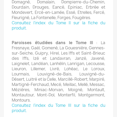
Domagné, Domalain, Dompierre-du-Chemin,
Dourdain, Drouges, Eancé, Epiniac, Erbrée et
Mondevert, Ercé-en-Lamée, Essé, Etrelles, Fercé,
Fleurigné, La Fontenelle, Forges, Fougères.
Consultez l'index du Tome II sur la fiche du
produit.
Paroisses étudiées dans le Tome III
: La
Fresnaye, Gaël, Gomené, La Gouesnière, Gennes-
sur-Seiche, Guipry, Hirel, Les Iffs et Saint-Brieuc
des Iffs, Izé et Landavran, Janzé, Javené,
Laignelet, Landéan, Lanhélin, Lanrigan, Lecousse,
Lieuron, Lillemer, Livré, Lohéac, Le Loroux,
Lourmais, Louvigné-de-Bais, Louvigné-du-
Désert, Luitré et la Celle, Marcillé-Robert, Marpiré,
Martigné-Ferchaud, Mecé, Meillac, Mellé, Messac,
Mézières, Miniac-Morvan, Moigné, Montault,
Montautour, Mont-Dol, Monterfil, Montgermont,
Montours.
Consultez l'index du Tome III sur la fiche du
produit.