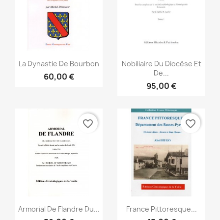
Aperçu rapide
Aperçu rapide


La Dynastie De Bourbon
Nobiliaire Du Diocèse Et
De...
60,00 €
95,00 €
favorite_border
favorite_border
Aperçu rapide
Aperçu rapide


Armorial De Flandre Du...
France Pittoresque...