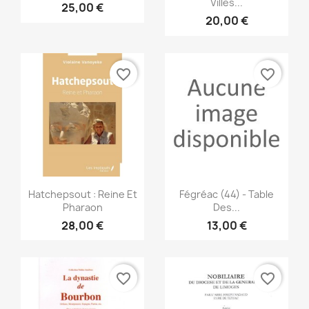
Villes...
25,00 €
20,00 €
favorite_border
favorite_border
Aperçu rapide
Aperçu rapide


Hatchepsout : Reine Et
Fégréac (44) - Table
Pharaon
Des...
28,00 €
13,00 €
favorite_border
favorite_border