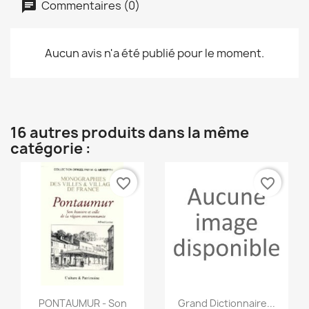
Commentaires (0)
Aucun avis n'a été publié pour le moment.
16 autres produits dans la même
catégorie :
favorite_border
favorite_border
Aperçu rapide
Aperçu rapide


PONTAUMUR - Son
Grand Dictionnaire...