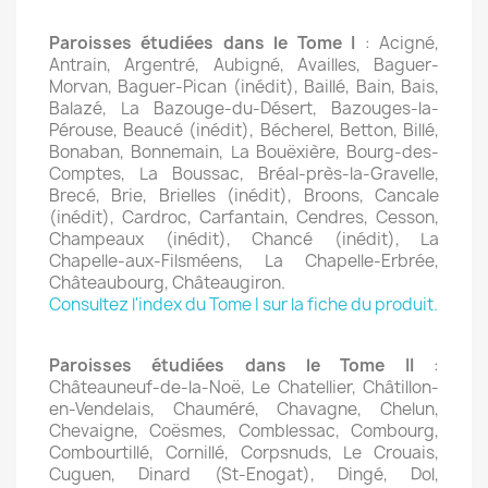
Paroisses étudiées dans le Tome I
: Acigné,
Antrain, Argentré, Aubigné, Availles, Baguer-
Morvan, Baguer-Pican (inédit), Baillé, Bain, Bais,
Balazé, La Bazouge-du-Désert, Bazouges-la-
Pérouse, Beaucé (inédit), Bécherel, Betton, Billé,
Bonaban, Bonnemain, La Bouëxière, Bourg-des-
Comptes, La Boussac, Bréal-près-la-Gravelle,
Brecé, Brie, Brielles (inédit), Broons, Cancale
(inédit), Cardroc, Carfantain, Cendres, Cesson,
Champeaux (inédit), Chancé (inédit), La
Chapelle-aux-Filsméens, La Chapelle-Erbrée,
Châteaubourg, Châteaugiron.
Consultez l'index du Tome I sur la fiche du produit.
Paroisses étudiées dans le Tome II
:
Châteauneuf-de-la-Noë, Le Chatellier, Châtillon-
en-Vendelais, Chauméré, Chavagne, Chelun,
Chevaigne, Coësmes, Comblessac, Combourg,
Combourtillé, Cornillé, Corpsnuds, Le Crouais,
Cuguen, Dinard (St-Enogat), Dingé, Dol,