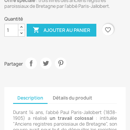
Offre spéciale
: trois livres des anciens registres
paroissiaux de Bretagne par l'abbé Paris-Jallobert.
Quantité

favorite_border
AJOUTER AU PANIER
Partager
Description
Détails du produit
Durant 14 ans, l'abbé Paul Paris-Jallobert (1838-
1905) a réalisé
un travail colossal
: intitulée
"Anciens registres paroissiaux de Bretagne", son
oeuvre avait pour but de dépouiller les registres