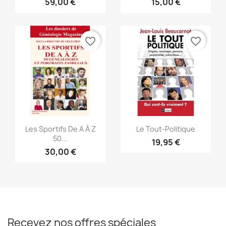
59,00 €
15,00 €
favorite_border
favorite_border
Aperçu rapide
Aperçu rapide


Les Sportifs De A À Z
Le Tout-Politique
50...
19,95 €
30,00 €
Recevez nos offres spéciales