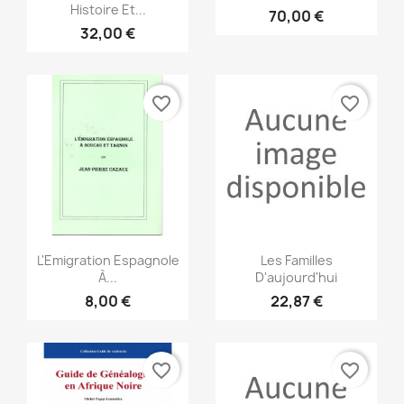
Histoire Et...
70,00 €
32,00 €
favorite_border
favorite_border
Aperçu rapide
Aperçu rapide


L'Emigration Espagnole
Les Familles
À...
D'aujourd'hui
8,00 €
22,87 €
favorite_border
favorite_border