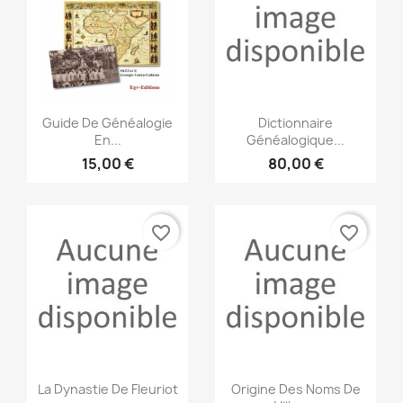
Aperçu rapide
Aperçu rapide


Guide De Généalogie
Dictionnaire
En...
Généalogique...
15,00 €
80,00 €
favorite_border
favorite_border
Aperçu rapide
Aperçu rapide


La Dynastie De Fleuriot
Origine Des Noms De