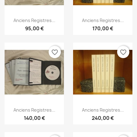
Aperçu rapide
Aperçu rapide


Anciens Registres...
Anciens Registres...
95,00 €
170,00 €
favorite_border
favorite_border
Aperçu rapide
Aperçu rapide


Anciens Registres...
Anciens Registres...
140,00 €
240,00 €