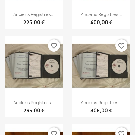
Anteprima
Anteprima


Anciens Registres...
Anciens Registres...
225,00 €
400,00 €
favorite_border
favorite_border
Anteprima
Anteprima


Anciens Registres...
Anciens Registres...
265,00 €
305,00 €
favorite_border
favorite_border