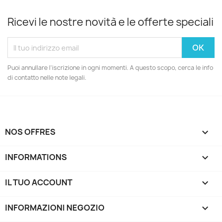
Ricevi le nostre novità e le offerte speciali
Puoi annullare l'iscrizione in ogni momenti. A questo scopo, cerca le info
di contatto nelle note legali.
NOS OFFRES

INFORMATIONS

IL TUO ACCOUNT

INFORMAZIONI NEGOZIO
keyboard_arrow_down