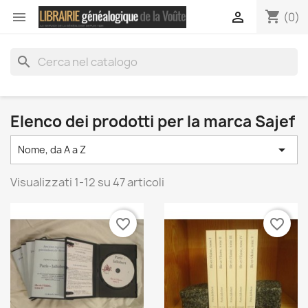
shopping_cart


(0)
search
Elenco dei prodotti per la marca Sajef

Nome, da A a Z
Visualizzati 1-12 su 47 articoli
favorite_border
favorite_border