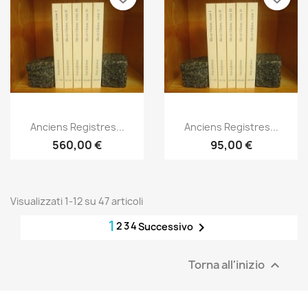
Anteprima
Anteprima


Anciens Registres...
Anciens Registres...
560,00 €
95,00 €
Visualizzati 1-12 su 47 articoli
1
2
3
4

Successivo
Torna all'inizio
