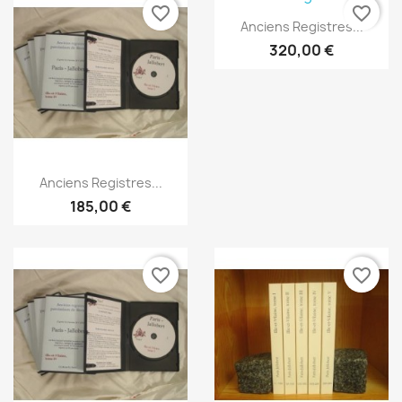
favorite_border
favorite_border
Anteprima

Anciens Registres...
320,00 €
Anteprima

Anciens Registres...
185,00 €
favorite_border
favorite_border