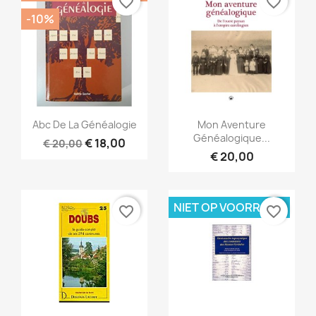
favorite_border
favorite_border
-10%
Snel bekijken
Snel bekijken


Abc De La Généalogie
Mon Aventure
Généalogique...
€ 18,00
€ 20,00
€ 20,00
NIET OP VOORRAAD
favorite_border
favorite_border