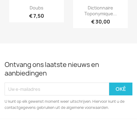
Snel bekijken
Snel bekijken


Doubs
Dictionnaire
Toponymique...
€ 7,50
€ 30,00
Ontvang ons laatste nieuws en
aanbiedingen
U kunt op elk gewenst moment weer uitschrijven. Hiervoor kunt u de
contactgegevens gebruiken uit de algemene voorwaarden.