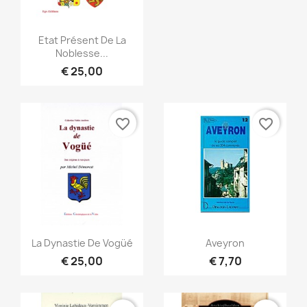
Snel bekijken

Etat Présent De La
Noblesse...
€ 25,00
favorite_border
favorite_border
Snel bekijken
Snel bekijken


La Dynastie De Vogüé
Aveyron
€ 25,00
€ 7,70