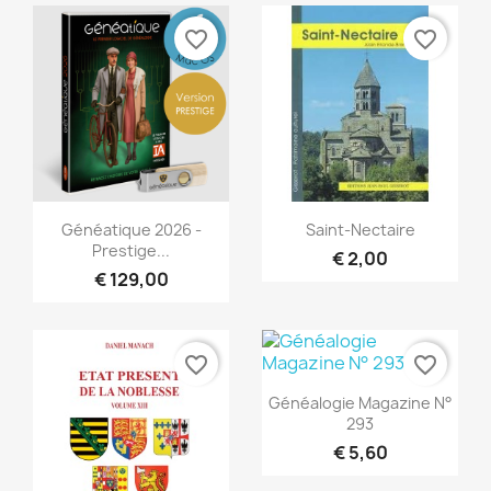
favorite_border
favorite_border
Snel bekijken
Snel bekijken


Généatique 2026 -
Saint-Nectaire
Prestige...
€ 2,00
€ 129,00
favorite_border
favorite_border
Snel bekijken

Généalogie Magazine N°
293
€ 5,60