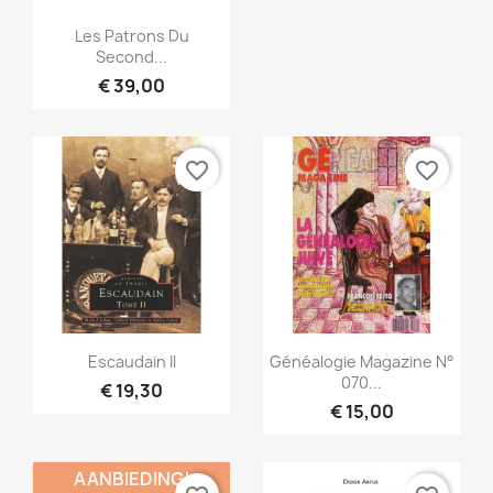
Snel bekijken

Les Patrons Du
Second...
€ 39,00
favorite_border
favorite_border
Snel bekijken
Snel bekijken


Escaudain II
Généalogie Magazine N°
070...
€ 19,30
€ 15,00
AANBIEDING!