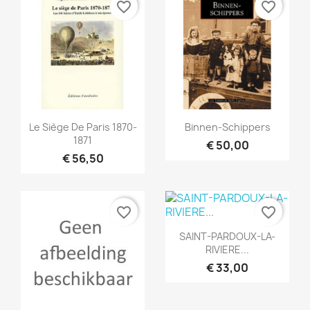
favorite_border
favorite_border
Snel bekijken
Snel bekijken


Le Siège De Paris 1870-
Binnen-Schippers
1871
€ 50,00
€ 56,50
favorite_border
favorite_border
Snel bekijken

SAINT-PARDOUX-LA-
RIVIERE...
€ 33,00