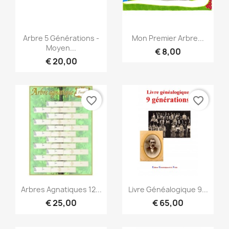
Snel bekijken
Snel bekijken


Arbre 5 Générations -
Mon Premier Arbre...
Moyen...
€ 8,00
€ 20,00
favorite_border
favorite_border
Snel bekijken
Snel bekijken


Arbres Agnatiques 12...
Livre Généalogique 9...
€ 25,00
€ 65,00