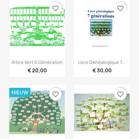
favorite_border
favorite_border
Snel bekijken
Snel bekijken


Arbre Vert 6 Génération
Livre Généalogique 7...
€ 20,00
€ 30,00
NIEUW
favorite_border
favorite_border