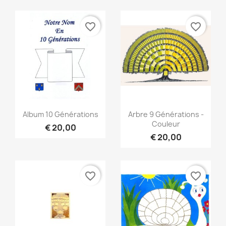
favorite_border
favorite_border
Snel bekijken
Snel bekijken


Album 10 Générations
Arbre 9 Générations -
Couleur
€ 20,00
€ 20,00
favorite_border
favorite_border