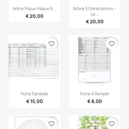
Snel bekijken
Snel bekijken


Arbre Pique-Nique 6...
Arbre 5 Générations -
La...
€ 20,00
€ 20,00
favorite_border
favorite_border
Snel bekijken
Snel bekijken


Fiche Familiale
Fiche À Remplir
€ 15,00
€ 8,00
favorite_border
favorite_border