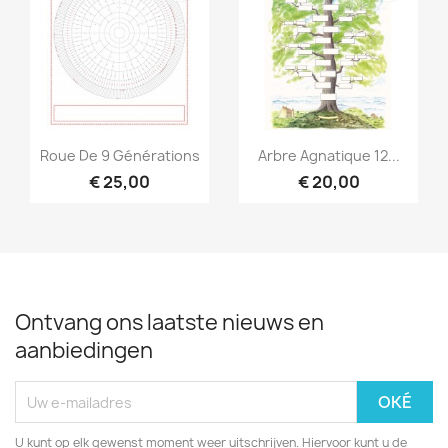
Snel bekijken
Snel bekijken


Roue De 9 Générations
Arbre Agnatique 12...
€ 25,00
€ 20,00
Ontvang ons laatste nieuws en
aanbiedingen
U kunt op elk gewenst moment weer uitschrijven. Hiervoor kunt u de