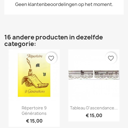
Geen klantenbeoordelingen op het moment.
16 andere producten in dezelfde
categorie:
favorite_border
favorite_border
Snel bekijken
Snel bekijken


Répertoire 9
Tableau D'ascendance...
Générations
€ 15,00
€ 15,00