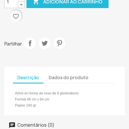

ADICIONAR AO CARRINHO
favorite_border
Partilhar
Descrição
Dados do produto
Arbre en forme de roue de 8 générations
Format 48 cm x 64 cm
Papier 180 gr
Comentários (0)