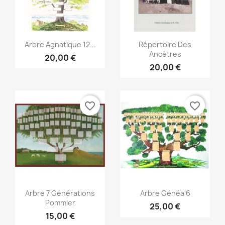
Vista rápida
Vista rápida


Arbre Agnatique 12...
Répertoire Des
Ancêtres
20,00 €
20,00 €
favorite_border
favorite_border
Vista rápida
Vista rápida


Arbre 7 Générations
Arbre Généa'6
Pommier
25,00 €
15,00 €