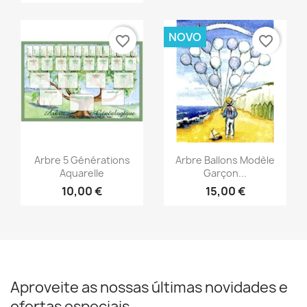
NOVO
favorite_border
favorite_border
Vista rápida
Vista rápida


Arbre 5 Générations
Arbre Ballons Modèle
Aquarelle
Garçon...
10,00 €
15,00 €
Aproveite as nossas últimas novidades e
ofertas especiais