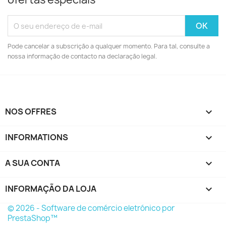
Pode cancelar a subscrição a qualquer momento. Para tal, consulte a
nossa informação de contacto na declaração legal.
NOS OFFRES

INFORMATIONS

A SUA CONTA

INFORMAÇÃO DA LOJA
keyboard_arrow_down
© 2026 - Software de comércio eletrónico por
PrestaShop™