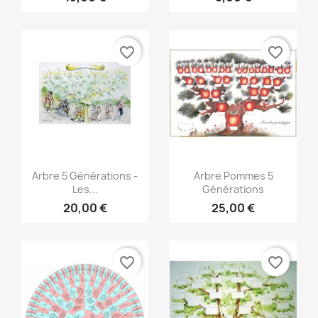
favorite_border
favorite_border
Vista rápida
Vista rápida


Arbre 5 Générations -
Arbre Pommes 5
Les...
Générations
20,00 €
25,00 €
favorite_border
favorite_border