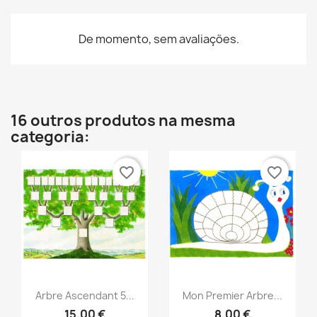
De momento, sem avaliações.
16 outros produtos na mesma
categoria:
favorite_border
favorite_border
Vista rápida
Vista rápida


Arbre Ascendant 5...
Mon Premier Arbre...
15,00 €
8,00 €