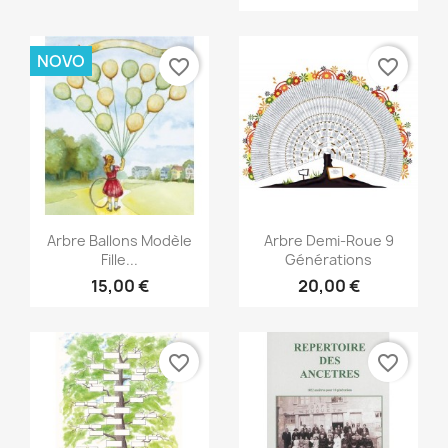
NOVO
favorite_border
favorite_border
Vista rápida
Vista rápida


Arbre Ballons Modèle
Arbre Demi-Roue 9
Fille...
Générations
15,00 €
20,00 €
favorite_border
favorite_border