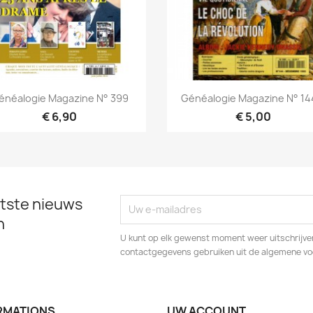
Snel bekijken
Snel bekijken


énéalogie Magazine N° 399
Généalogie Magazine N° 144
€ 6,90
€ 5,00
tste nieuws
n
U kunt op elk gewenst moment weer uitschrijven
contactgegevens gebruiken uit de algemene v
RMATIONS
UW ACCOUNT