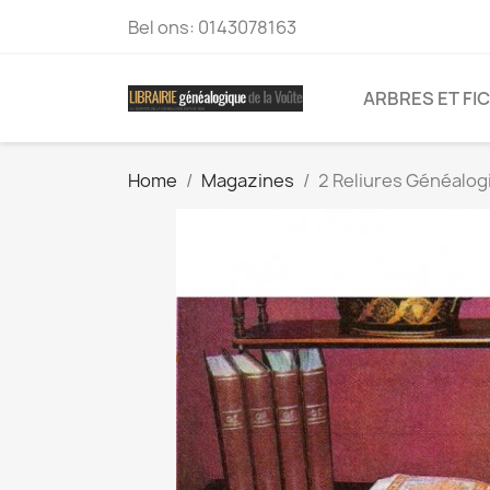
Bel ons:
0143078163
ARBRES ET FI
Home
Magazines
2 Reliures Généalo