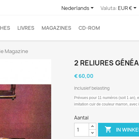


Nederlands
Valuta:
EUR €
CHES
LIVRES
MAGAZINES
CD-ROM
gie Magazine
2 RELIURES GÉNÉ
€ 60,00
Inclusief belasting
Prévues pour 11 numéros (soit 1 an), 
imitation cuir de couleur marron, avec im
Aantal

IN WINK