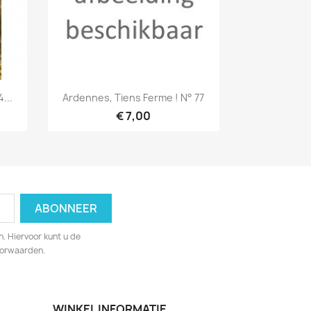
Snel bekijken

...
Ardennes, Tiens Ferme ! N° 77
€ 7,00
. Hiervoor kunt u de
oorwaarden.
WINKEL INFORMATIE