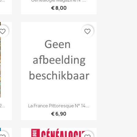
€ 8,00
vorite_border
favorite_border
Snel bekijken

...
La France Pittoresque N° 14...
€ 6,90