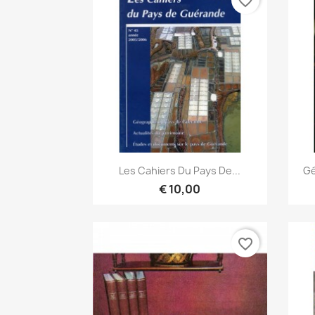
favorite_border
Snel bekijken

Les Cahiers Du Pays De...
Gé
€ 10,00
favorite_border