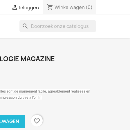
shopping_cart

Winkelwagen
(0)
Inloggen
search
ALOGIE MAGAZINE
elles sont de maniement facile, agréablement réalisées en
pression du titre à l'or fin.
favorite_border
ELWAGEN