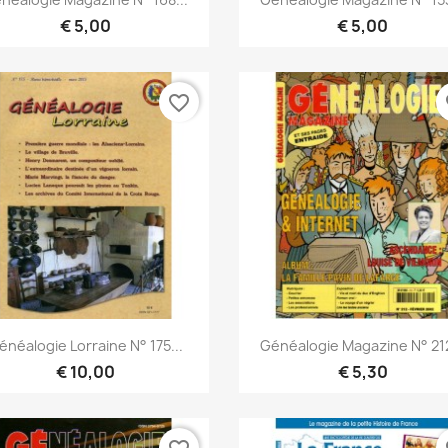
€ 5,00
€ 5,00
favorite_border
fa
Snel bekijken
Snel bekijken


énéalogie Lorraine N° 175...
Généalogie Magazine N° 212
€ 10,00
€ 5,30