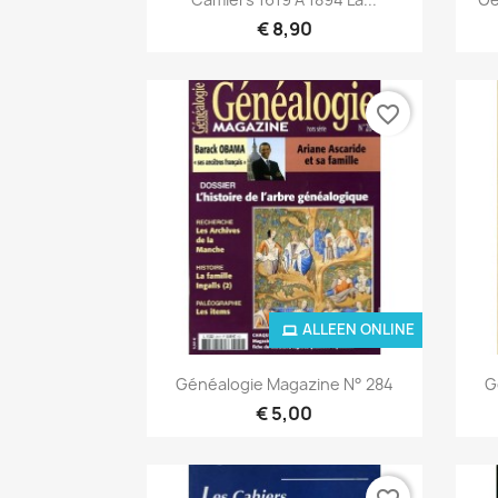
€ 8,90
favorite_border
ALLEEN ONLINE
Snel bekijken

Généalogie Magazine N° 284
G
€ 5,00