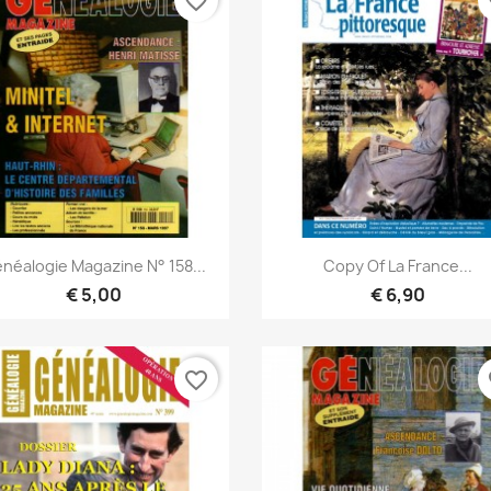
favorite_border
fa
Snel bekijken
Snel bekijken


néalogie Magazine N° 158...
Copy Of La France...
€ 5,00
€ 6,90
favorite_border
fa