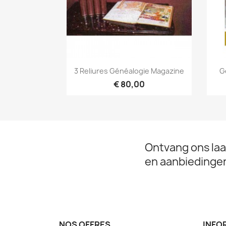
Snel bekijken

3 Reliures Généalogie Magazine
G
€ 80,00
Ontvang ons laa
en aanbiedinge
NOS OFFRES
INFO