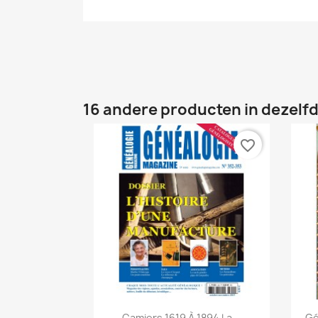
16 andere producten in dezelfd
favorite_border
Snel bekijken

Camiers 1619 À 1894 La...
Gé