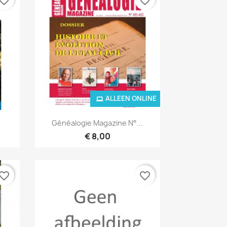
vorite_border
favorite_border
ALLEEN ONLINE
Snel bekijken

Généalogie Magazine N°...
€ 8,00
vorite_border
favorite_border