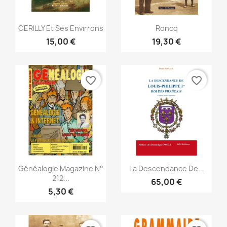
Vista rápida
Vista rápida


CERILLY Et Ses Envirrons
Roncq
15,00 €
19,30 €
favorite_border
favorite_border
Vista rápida
Vista rápida


Généalogie Magazine N°
La Descendance De...
212...
65,00 €
5,30 €