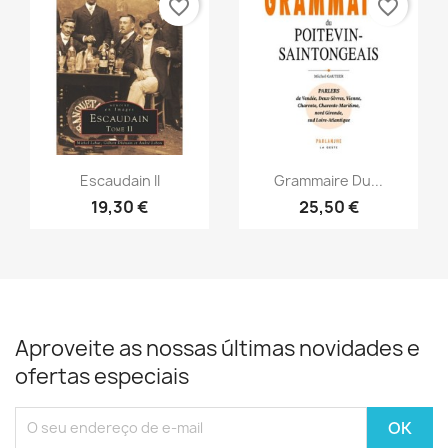
favorite_border
favorite_border
Vista rápida
Vista rápida


Escaudain II
Grammaire Du...
19,30 €
25,50 €
Aproveite as nossas últimas novidades e
ofertas especiais