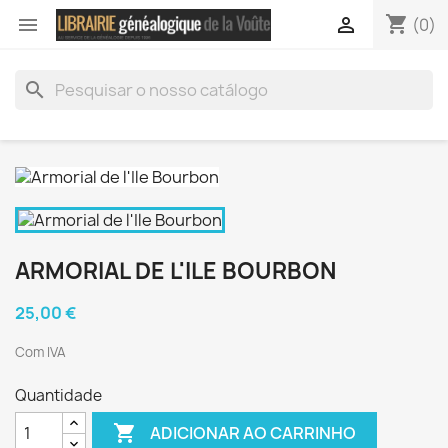
shopping_cart


(0)
search
ARMORIAL DE L'ILE BOURBON
25,00 €
Com IVA
Quantidade

ADICIONAR AO CARRINHO