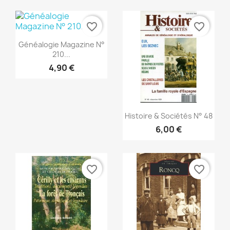
favorite_border
favorite_border
Vista rápida

Généalogie Magazine N°
210...
4,90 €
Vista rápida

Histoire & Sociétés N° 48
6,00 €
favorite_border
favorite_border