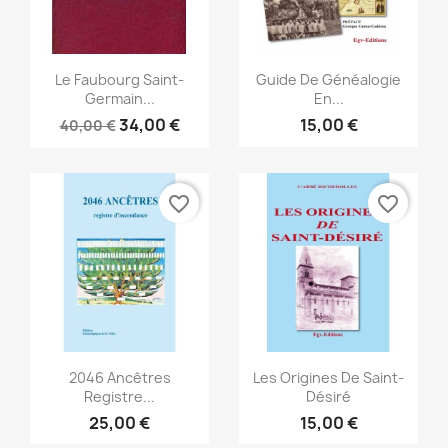
Vista rápida
Vista rápida


Le Faubourg Saint-
Guide De Généalogie
Germain...
En...
34,00 €
15,00 €
40,00 €
favorite_border
favorite_border
Vista rápida
Vista rápida


2046 Ancêtres
Les Origines De Saint-
Registre...
Désiré
25,00 €
15,00 €