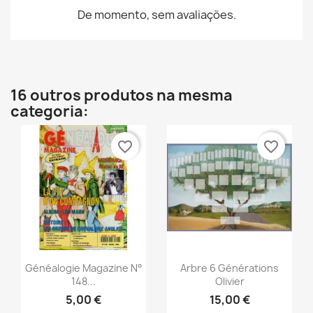
De momento, sem avaliações.
16 outros produtos na mesma
categoria:
favorite_border
favorite_border
Vista rápida
Vista rápida


Généalogie Magazine N°
Arbre 6 Générations
148...
Olivier
5,00 €
15,00 €