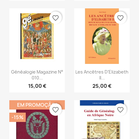
favorite_border
favorite_border
Vista rápida
Vista rápida


Généalogie Magazine N°
Les Ancêtres D’Elizabeth
010...
II...
15,00 €
25,00 €
EM PROMOÇÃO!
favorite_border
favorite_border
-15%