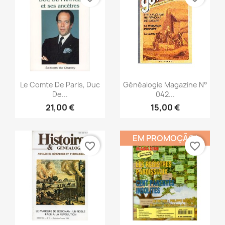
Vista rápida
Vista rápida


Le Comte De Paris, Duc
Généalogie Magazine N°
De...
042...
21,00 €
15,00 €
EM PROMOÇÃO!
favorite_border
favorite_border