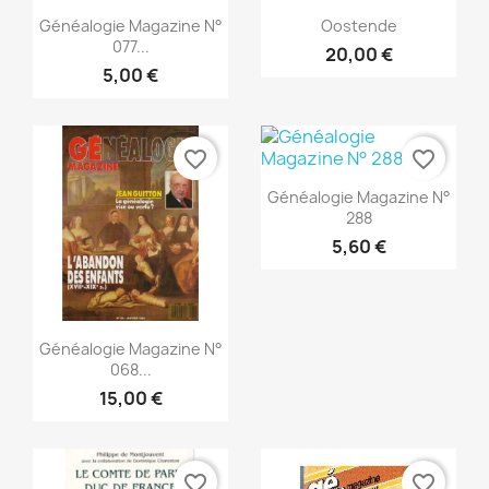
Vista rápida
Vista rápida


Généalogie Magazine N°
Oostende
077...
20,00 €
5,00 €
favorite_border
favorite_border
Vista rápida

Généalogie Magazine N°
288
5,60 €
Vista rápida

Généalogie Magazine N°
068...
15,00 €
favorite_border
favorite_border