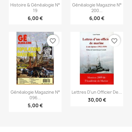
Vista rápida
Vista rápida


Histoire & Généalogie N°
Généalogie Magazine N°
19
200...
6,00 €
6,00 €
favorite_border
favorite_border
Vista rápida
Vista rápida


Généalogie Magazine N°
Lettres D'un Officier De...
096...
30,00 €
5,00 €