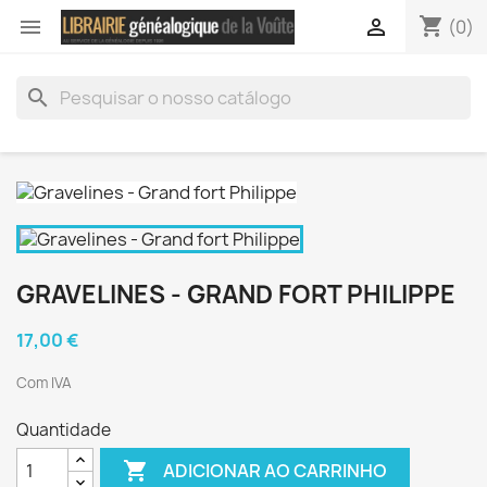
shopping_cart


(0)
search
GRAVELINES - GRAND FORT PHILIPPE
17,00 €
Com IVA
Quantidade

ADICIONAR AO CARRINHO