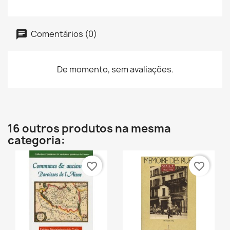
Comentários (0)
De momento, sem avaliações.
16 outros produtos na mesma
categoria:
favorite_border
favorite_border