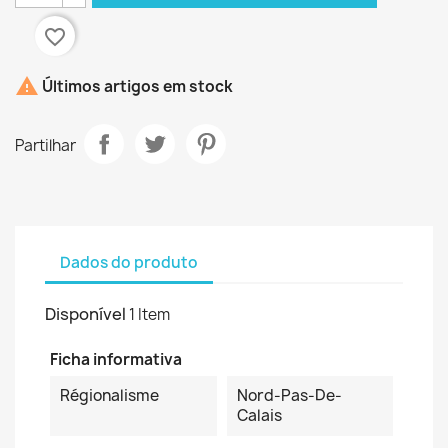
favorite_border

Últimos artigos em stock
Partilhar
Dados do produto
Disponível
1 Item
Ficha informativa
Régionalisme
Nord-Pas-De-
Calais