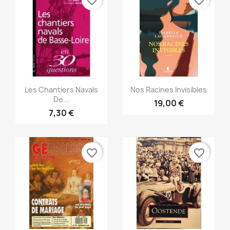
favorite_border
favorite_border
Vista rápida
Vista rápida


Les Chantiers Navals
Nos Racines Invisibles
De...
19,00 €
7,30 €
favorite_border
favorite_border