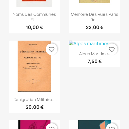
Vista rápida
Vista rápida


Noms Des Communes
Mémoire Des Rues Paris
Et...
9e...
10,00 €
22,00 €
favorite_border
favorite_border
Vista rápida

Alpes Maritimes
7,50 €
Vista rápida

L'émigration Militaire....
20,00 €