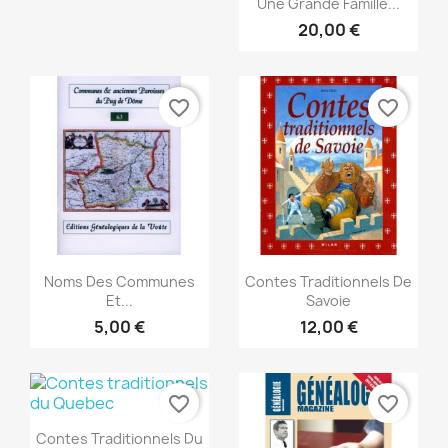

Une Grande Famille...
20,00 €
favorite_border
favorite_border
Vista rápida
Vista rápida


Noms Des Communes
Contes Traditionnels De
Et...
Savoie
5,00 €
12,00 €
favorite_border
favorite_border
Vista rápida

Contes Traditionnels Du