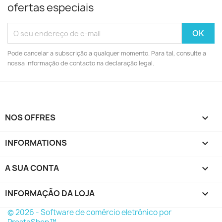
ofertas especiais
Pode cancelar a subscrição a qualquer momento. Para tal, consulte a
nossa informação de contacto na declaração legal.
NOS OFFRES

INFORMATIONS

A SUA CONTA

INFORMAÇÃO DA LOJA
keyboard_arrow_down
© 2026 - Software de comércio eletrónico por