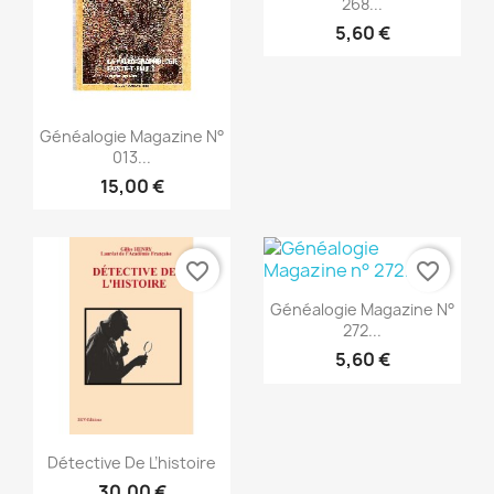
268...
5,60 €
Vista rápida

Généalogie Magazine N°
013...
15,00 €
favorite_border
favorite_border
Vista rápida

Généalogie Magazine N°
272...
5,60 €
Vista rápida

Détective De L’histoire
30,00 €