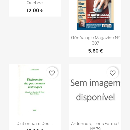
Quebec
12,00 €
Vista rápida

Généalogie Magazine N°
307
5,60 €
favorite_border
favorite_border
Vista rápida
Vista rápida


Dictionnaire Des...
Ardennes, Tiens Ferme !
N° 79