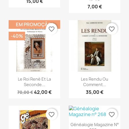
15,00 €
7,00 €
EM PROMOÇÃO!
favorite_border
favorite_border
-40%
Vista rápida
Vista rápida


Le Roi René Et La
Les Rendu Ou
Seconde...
Comment...
42,00 €
35,00 €
70,00 €
favorite_border
favorite_border
Vista rápida

Généalogie Magazine N°