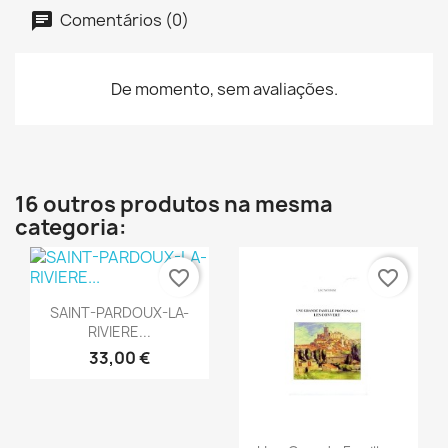
Comentários (0)
De momento, sem avaliações.
16 outros produtos na mesma
categoria:
favorite_border
favorite_border
Vista rápida

SAINT-PARDOUX-LA-
RIVIERE...
33,00 €
Vista rápida