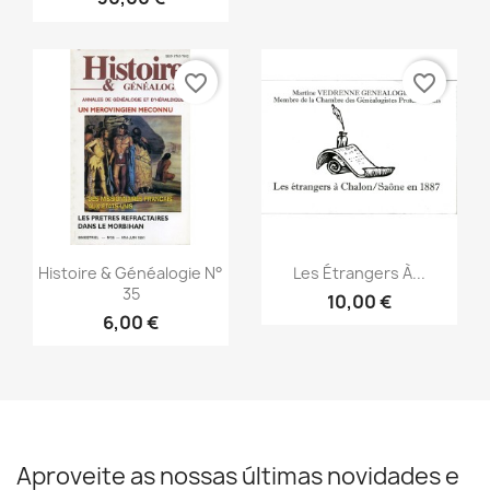
favorite_border
favorite_border
Vista rápida
Vista rápida


Histoire & Généalogie N°
Les Étrangers À...
35
10,00 €
6,00 €
Aproveite as nossas últimas novidades e