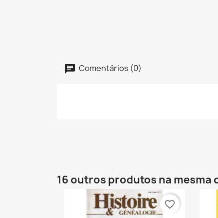
Comentários (0)
16 outros produtos na mesma 
favorite_border