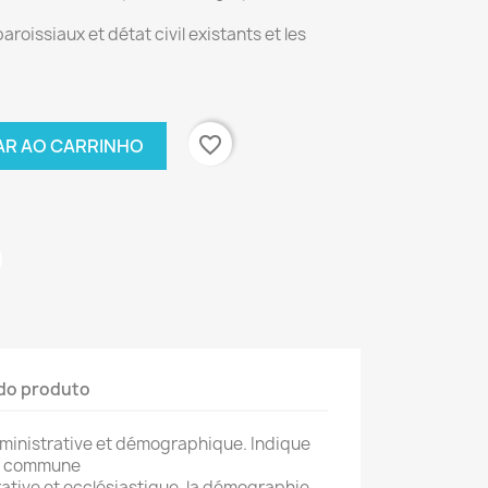
aroissiaux et détat civil existants et les
favorite_border
AR AO CARRINHO
do produto
dministrative et démographique. Indique
ou commune
ative et ecclésiastique, la démographie