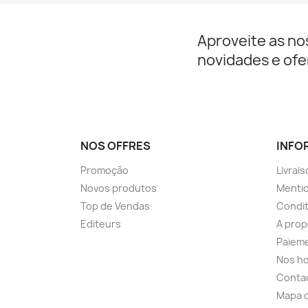
Aproveite as no
novidades e ofe
NOS OFFRES
INFO
Promoção
Livrai
Novos produtos
Mentio
Top de Vendas
Condit
Editeurs
A pro
Paieme
Nos ho
Conta
Mapa d