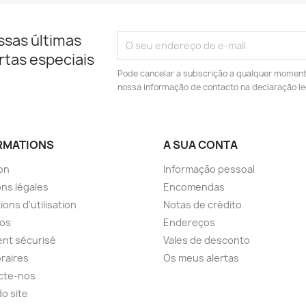
ssas últimas
rtas especiais
Pode cancelar a subscrição a qualquer momento.
nossa informação de contacto na declaração le
RMATIONS
A SUA CONTA
son
Informação pessoal
ns légales
Encomendas
ions d'utilisation
Notas de crédito
pos
Endereços
nt sécurisé
Vales de desconto
raires
Os meus alertas
cte-nos
o site