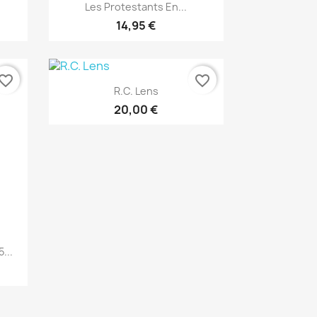
Vista rápida

Les Protestants En...
14,95 €
vorite_border
favorite_border
Vista rápida

R.C. Lens
20,00 €
...