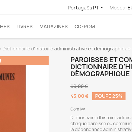

Português PT
Moeda:
E
CHES
LIVRES
MAGAZINES
CD-ROM
 Dictionnaire d'histoire administrative et démographique 
PAROISSES ET CO
!
DICTIONNAIRE D'H
DÉMOGRAPHIQUE :
60,00 €
45,00 €
POUPE 25%
Com IVA
Dictionnaire dhistoire admin
chaque paroisse ou commun
la dépendance administrativ