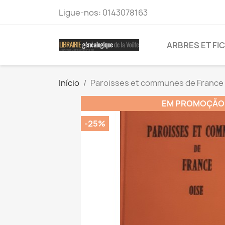
Ligue-nos:
0143078163
ARBRES ET FI
Início
Paroisses et communes de France :
EM PROMOÇÃO
-25%