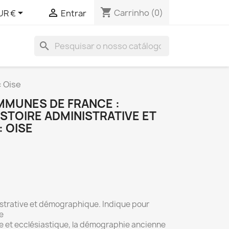
shopping_cart


Carrinho
(0)
UR €
Entrar
search
: Oise
MMUNES DE FRANCE :
ISTOIRE ADMINISTRATIVE ET
 OISE
istrative et démographique. Indique pour
e
e et ecclésiastique, la démographie ancienne