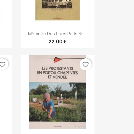
Vista rápida

Mémoire Des Rues Paris 8e...
22,00 €
vorite_border
favorite_border