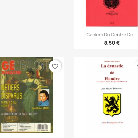
Vista rápida

Cahiers Du Centre De...
8,50 €
favorite_border
fa