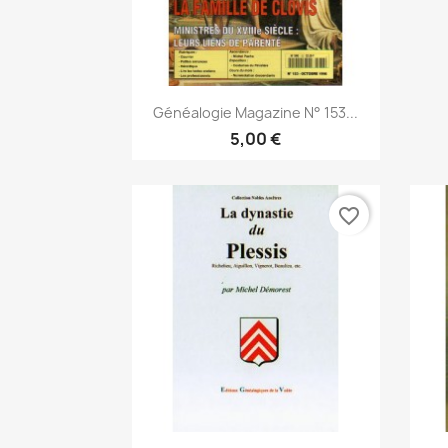
Vista rápida

Généalogie Magazine N° 153...
5,00 €
favorite_border