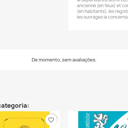
ancienne (en feux) et c
(en habitants), les regist
les ouvrages la concerna
De momento, sem avaliações.
categoria:
favorite_border
fa