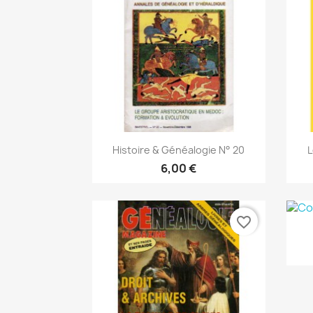
Vista rápida

Histoire & Généalogie N° 20
L
6,00 €
favorite_border