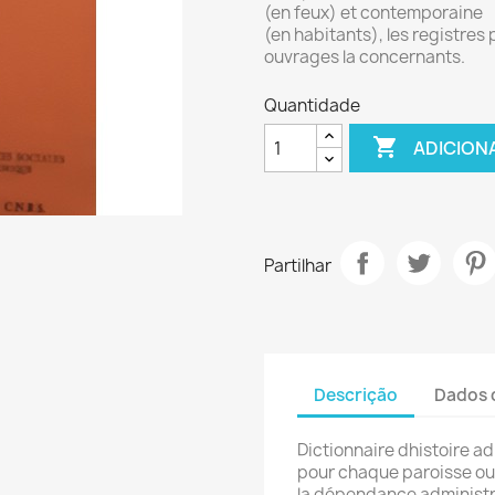
(en feux) et contemporaine
(en habitants), les registres p
ouvrages la concernants.
Quantidade

ADICION
Partilhar
Descrição
Dados 
Dictionnaire dhistoire a
pour chaque paroisse 
la dépendance administr