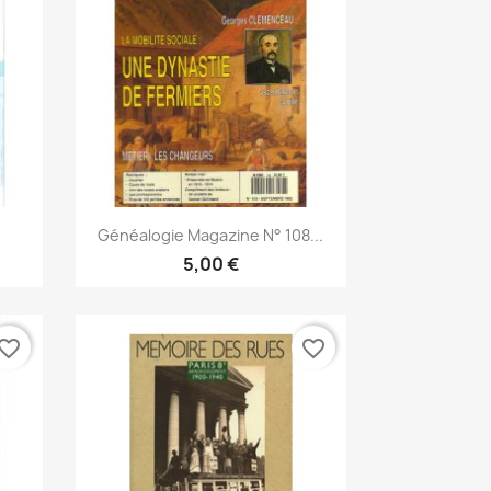
Vista rápida

Généalogie Magazine N° 108...
5,00 €
vorite_border
favorite_border