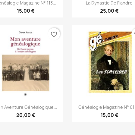
Vista rápida
Vista rápida


néalogie Magazine N° 113...
La Dynastie De Flandre
15,00 €
25,00 €
favorite_border
fa
Vista rápida
Vista rápida


n Aventure Généalogique...
Généalogie Magazine N° 015
20,00 €
15,00 €