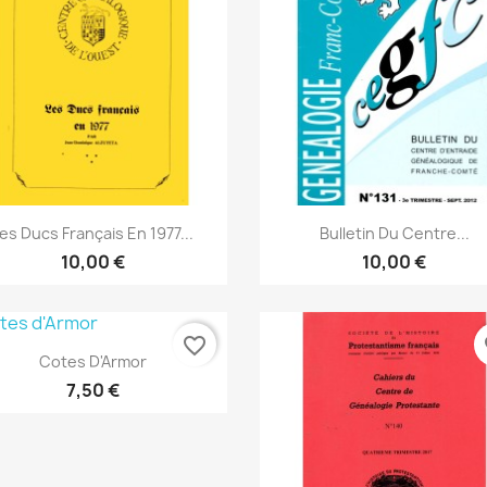
Vista rápida
Vista rápida


es Ducs Français En 1977...
Bulletin Du Centre...
10,00 €
10,00 €
favorite_border
fa
Vista rápida

Cotes D'Armor
7,50 €