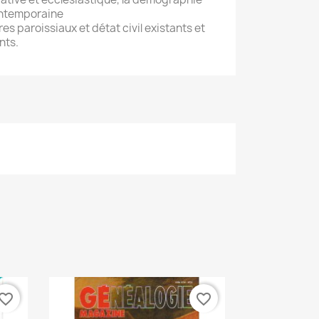
ontemporaine
res paroissiaux et détat civil existants et
nts.
vorite_border
favorite_border