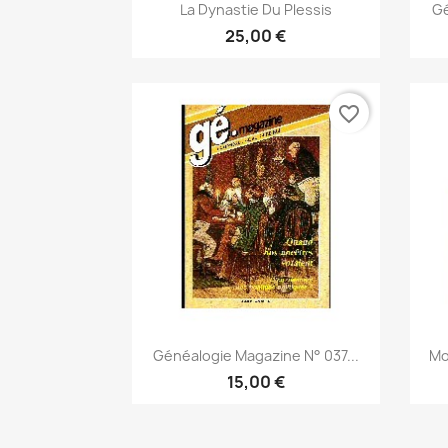
Vista rápida

La Dynastie Du Plessis
Gé
25,00 €
favorite_border
Vista rápida

Généalogie Magazine N° 037...
Mo
15,00 €