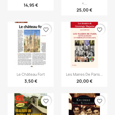
«...
14,95 €
25,00 €
favorite_border
favorite_border
Vista rápida
Vista rápida


Le Château Fort
Les Maires De Paris...
3,50 €
20,00 €
favorite_border
favorite_border