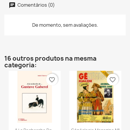
Comentários (0)
De momento, sem avaliações.
16 outros produtos na mesma
categoria:
favorite_border
favorite_border
Vista rápida
Vista rápida

