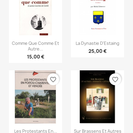
Vista rápida
Vista rápida


Comme Que Comme Et
La Dynastie D'Estaing
Autre...
25,00 €
15,00 €
favorite_border
favorite_border
Vista rápida
Vista rápida


Les Protestants En...
Sur Brassens Et Autres