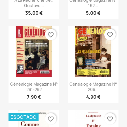
A La Recherche De…
Généalogie Magazine N°
Gustave...
162...
35,00 €
5,00 €
favorite_border
favorite_border
Vista rápida
Vista rápida


Généalogie Magazine N°
Généalogie Magazine N°
291-292
206...
7,90 €
4,90 €
ESGOTADO
favorite_border
favorite_border