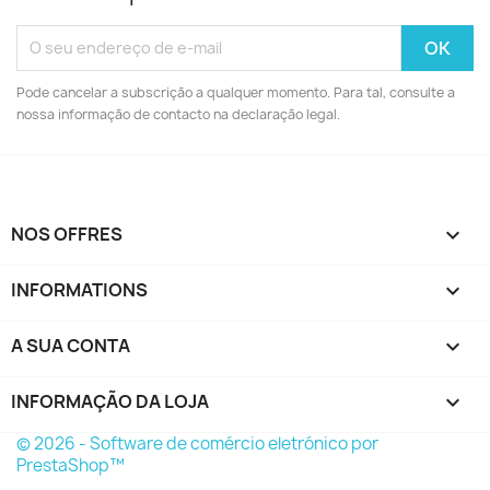
Pode cancelar a subscrição a qualquer momento. Para tal, consulte a
nossa informação de contacto na declaração legal.
NOS OFFRES

INFORMATIONS

A SUA CONTA

INFORMAÇÃO DA LOJA
keyboard_arrow_down
© 2026 - Software de comércio eletrónico por
PrestaShop™