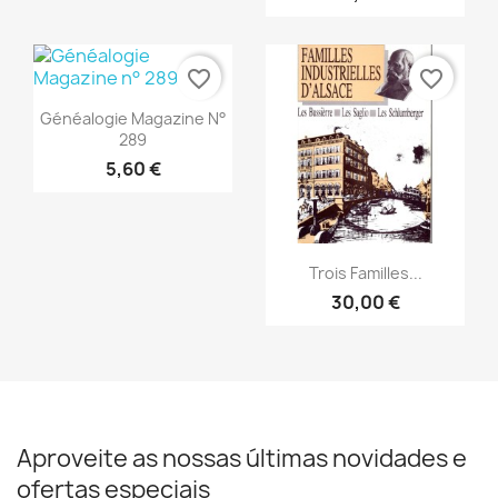
favorite_border
favorite_border
Vista rápida

Généalogie Magazine N°
289
5,60 €
Vista rápida

Trois Familles...
30,00 €
Aproveite as nossas últimas novidades e
ofertas especiais