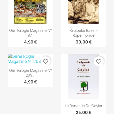
Vista rápida
Vista rápida


Généalogie Magazine N°
Kruibeke Bazel -
197...
Rupelmonde
4,90 €
30,00 €
favorite_border
favorite_border
Vista rápida

Généalogie Magazine N°
209...
4,90 €
Vista rápida

La Dynastie Du Caylar
25,00 €