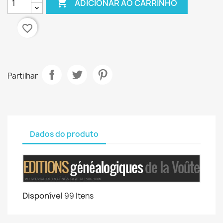

ADICIONAR AO CARRINHO
favorite_border
Partilhar
Dados do produto
Disponível
99 Itens