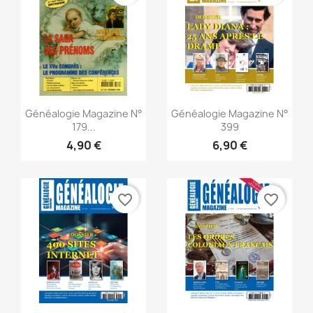
Vista rápida
Vista rápida


Généalogie Magazine N°
Généalogie Magazine N°
179...
399
4,90 €
6,90 €
favorite_border
favorite_border