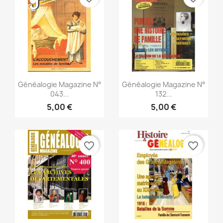
Vista rápida
Vista rápida


Généalogie Magazine N°
Généalogie Magazine N°
043...
132...
5,00 €
5,00 €
favorite_border
favorite_border