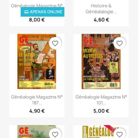
Vista rápida
Vista rápida


Généalogie Magazine N°
Histoire &
400...
Généalalogie...
APENAS ONLINE
8,00 €
4,60 €
favorite_border
favorite_border
Vista rápida
Vista rápida


Généalogie Magazine N°
Généalogie Magazine N°
187...
101...
4,90 €
5,00 €
favorite_border
favorite_border