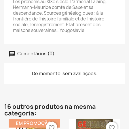
Les prénoms au XIXe siècle. L'armorial Lalaing.
Hermann-Maurice comte de Saxe et sa
descendance. Sources généalogiques : à la
frontière de l'histoire familiale et de l'histoire
sociale, l'enregistrement. État présent des
maisons souveraines : Yougoslavie
Comentários (0)
De momento, sem avaliações.
16 outros produtos na mesma
categoria:
EM PROMOÇÃO!
favorite_border
favorite_border