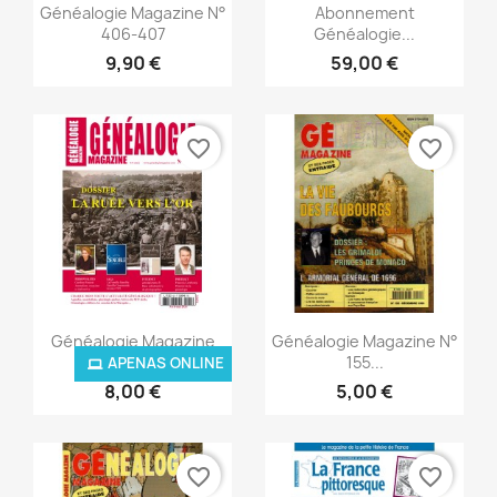
Vista rápida
Vista rápida


Généalogie Magazine N°
Abonnement
406-407
Généalogie...
9,90 €
59,00 €
favorite_border
favorite_border
Vista rápida
Vista rápida


Généalogie Magazine
Généalogie Magazine N°
N°...
155...
APENAS ONLINE
8,00 €
5,00 €
favorite_border
favorite_border