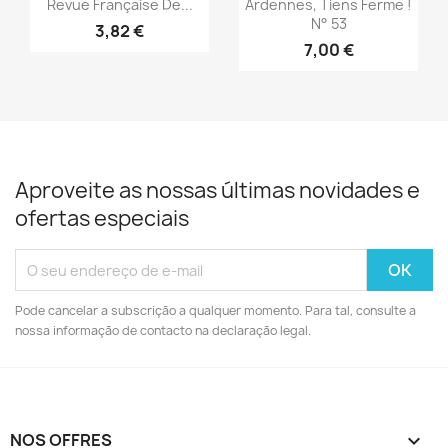


Revue Française De...
Ardennes, Tiens Ferme !
N° 53
3,82 €
7,00 €
Aproveite as nossas últimas novidades e
ofertas especiais
Pode cancelar a subscrição a qualquer momento. Para tal, consulte a
nossa informação de contacto na declaração legal.
NOS OFFRES
