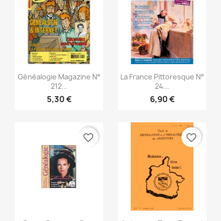
Vista rápida
Vista rápida


Généalogie Magazine N°
La France Pittoresque N°
212...
24...
5,30 €
6,90 €
favorite_border
favorite_border
Vista rápida
Vista rápida