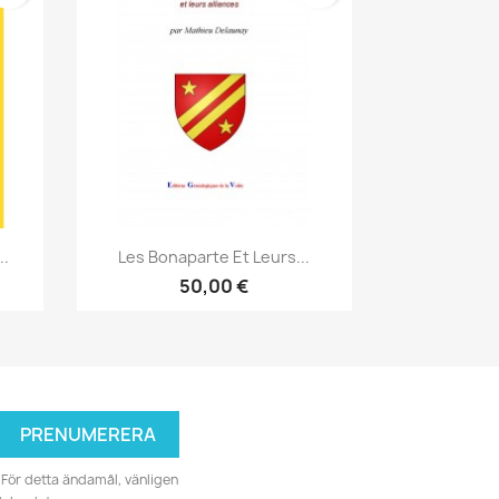
Snabbvy

..
Les Bonaparte Et Leurs...
50,00 €
För detta ändamål, vänligen