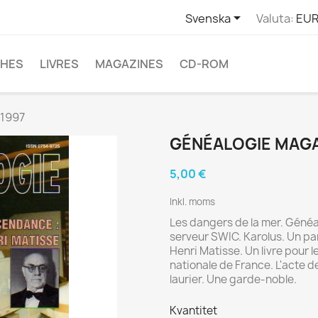

Svenska
Valuta:
EUR
CHES
LIVRES
MAGAZINES
CD-ROM
 1997
GÉNÉALOGIE MAGAZ
5,00 €
Inkl. moms
Les dangers de la mer. Généal
serveur SWIC. Karolus. Un par
Henri Matisse. Un livre pour l
nationale de France. L'acte 
laurier. Une garde-noble.
Kvantitet