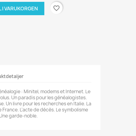
favorite_border
L I VARUKORGEN
ktdetaljer
néalogie : Minitel, modems et Internet. Le
olus. Un paradis pour les généalogistes.
e. Un livre pour les recherches en Italie. La
e France. L'acte de décès. Le symbolisme
. Une garde-noble.