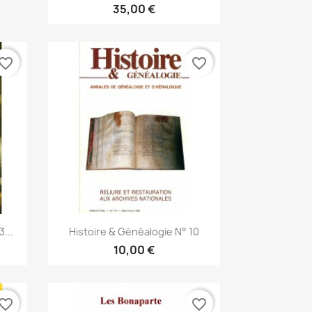
35,00 €
vorite_border
favorite_border
Snabbvy

...
Histoire & Généalogie N° 10
10,00 €
vorite_border
favorite_border