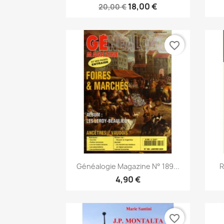
18,00 €
20,00 €
favorite_border
Snabbvy

Généalogie Magazine N° 189...
R
4,90 €
favorite_border