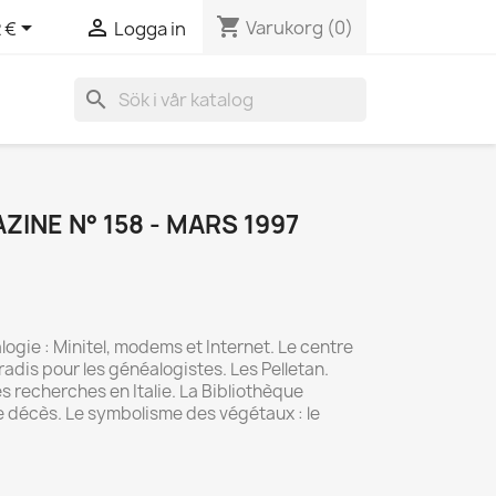
shopping_cart


Varukorg
(0)
 €
Logga in
search
INE N° 158 - MARS 1997
ogie : Minitel, modems et Internet. Le centre
adis pour les généalogistes. Les Pelletan.
es recherches en Italie. La Bibliothèque
de décès. Le symbolisme des végétaux : le