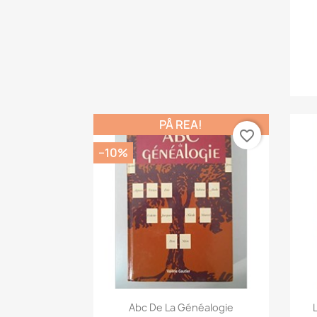
PÅ REA!
favorite_border
−10%
Snabbvy

Abc De La Généalogie