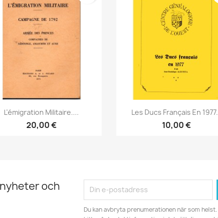
Snabbvy
Snabbvy


L'émigration Militaire....
Les Ducs Français En 1977.
20,00 €
10,00 €
 nyheter och
Du kan avbryta prenumerationen när som helst. 