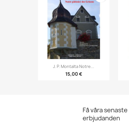
Snabbvy

J. P. Montalta Notre...
15,00 €
Få våra senaste
erbjudanden