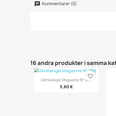
Kommentarer (0)
16 andra produkter i samma ka
favorite_border
Snabbvy

Généalogie Magazine N° 288
5,60 €