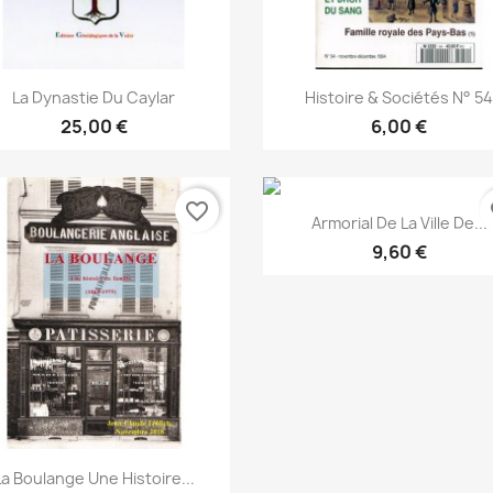
Snabbvy
Snabbvy


La Dynastie Du Caylar
Histoire & Sociétés N° 5
25,00 €
6,00 €
favorite_border
fa
Snabbvy

Armorial De La Ville De...
9,60 €
Snabbvy

La Boulange Une Histoire...