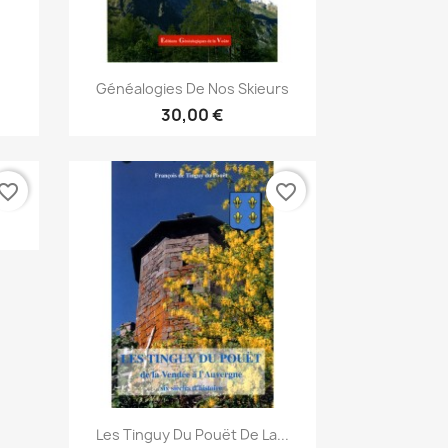
Snabbvy

4
Généalogies De Nos Skieurs
30,00 €
vorite_border
favorite_border
Snabbvy

Les Tinguy Du Pouët De La...