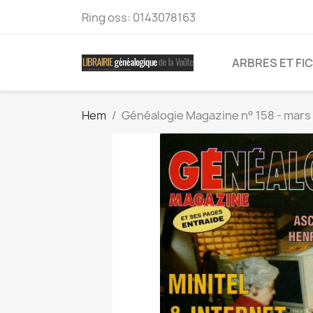
Ring oss:
0143078163
ARBRES ET FI
Hem
Généalogie Magazine n° 158 - mars