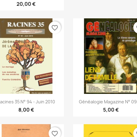
20,00 €
favorite_border
fa
Snabbvy
Snabbvy


acines 35 N° 94 - Juin 2010
Généalogie Magazine N° 093
8,00 €
5,00 €
favorite_border
fa