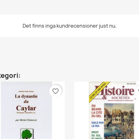
Det finns inga kundrecensioner just nu.
tegori:
favorite_border
fa