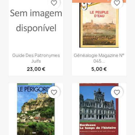
favorite_border
favorite_border
Vista rápida
Vista rápida


Guide Des Patronymes
Généalogie Magazine N°
Juifs
045...
23,00 €
5,00 €
favorite_border
favorite_border