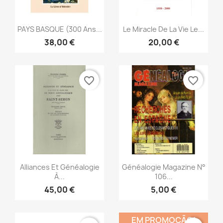
Vista rápida
Vista rápida


PAYS BASQUE (300 Ans...
Le Miracle De La Vie Le...
38,00 €
20,00 €
favorite_border
favorite_border
Vista rápida
Vista rápida


Alliances Et Généalogie
Généalogie Magazine N°
À...
106...
45,00 €
5,00 €
EM PROMOÇÃO!