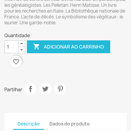
les généalogistes. Les Pelletan. Henri Matisse. Un livre
pour les recherches en Italie. La Bibliothèque nationale de
France. L'acte de décès. Le symbolisme des végétaux : le
laurier. Une garde-noble.
Quantidade

ADICIONAR AO CARRINHO
favorite_border
Partilhar
Descrição
Dados do produto