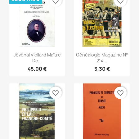
favorite_border
favorite_border
Vista rápida
Vista rápida


Jévénal Viellard Maître
Généalogie Magazine N°
De...
214...
45,00 €
5,30 €
favorite_border
favorite_border