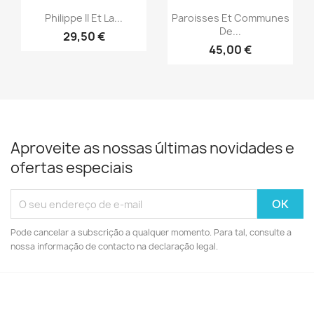
Vista rápida
Vista rápida


Philippe II Et La...
Paroisses Et Communes
De...
29,50 €
45,00 €
Aproveite as nossas últimas novidades e
ofertas especiais
Pode cancelar a subscrição a qualquer momento. Para tal, consulte a
nossa informação de contacto na declaração legal.