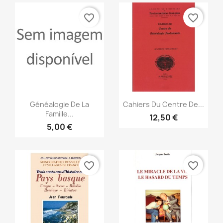
favorite_border
favorite_border
Vista rápida
Vista rápida


Généalogie De La
Cahiers Du Centre De...
Famille...
12,50 €
5,00 €
favorite_border
favorite_border