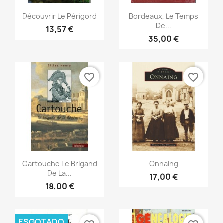
Vista rápida
Vista rápida


Découvrir Le Périgord
Bordeaux, Le Temps
De...
13,57 €
35,00 €
favorite_border
favorite_border
Vista rápida
Vista rápida


Cartouche Le Brigand
Onnaing
De La...
17,00 €
18,00 €
ESGOTADO