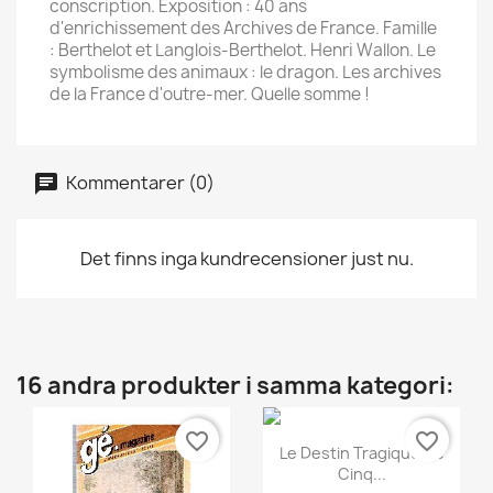
conscription. Exposition : 40 ans
d'enrichissement des Archives de France. Famille
: Berthelot et Langlois-Berthelot. Henri Wallon. Le
symbolisme des animaux : le dragon. Les archives
de la France d'outre-mer. Quelle somme !
Kommentarer (0)
Det finns inga kundrecensioner just nu.
16 andra produkter i samma kategori:
favorite_border
favorite_border
Snabbvy

Le Destin Tragique De
Cinq...