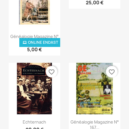
25,00 €
Snabbvy

Généalogie Magazine N°
029...
ONLINE ENDAST
5,00 €
favorite_border
favorite_border
Snabbvy
Snabbvy


Echternach
Généalogie Magazine N°
167...