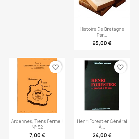
Snabbvy

Histoire De Bretagne
Par...
95,00 €
favorite_border
favorite_border
Snabbvy
Snabbvy


Ardennes, Tiens Ferme !
Henri Forestier Général
N° 52
À...
7,00 €
24,00 €