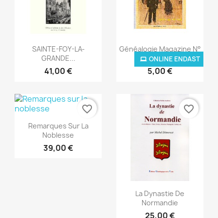
Snabbvy
Snabbvy


SAlNTE-FOY-LA-
Généalogie Magazine N°
GRANDE...
023...
ONLINE ENDAST
41,00 €
5,00 €
favorite_border
favorite_border
Snabbvy

Remarques Sur La
Noblesse
39,00 €
Snabbvy

La Dynastie De
Normandie
25,00 €