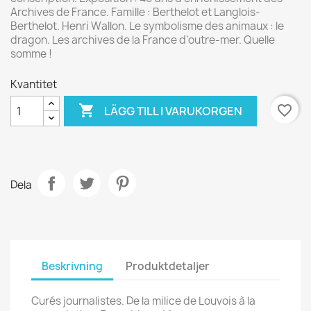
Archives de France. Famille : Berthelot et Langlois-
Berthelot. Henri Wallon. Le symbolisme des animaux : le
dragon. Les archives de la France d'outre-mer. Quelle
somme !
Kvantitet

favorite_border
LÄGG TILL I VARUKORGEN
Dela
Beskrivning
Produktdetaljer
Curés journalistes. De la milice de Louvois à la