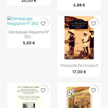
20,00 €
4,88 €
favorite_border
favorite_border
Snabbvy

Généalogie Magazine N°
262...
5,60 €
Snabbvy

Presqu'île De Crozon II
17,00 €
favorite_border
favorite_border