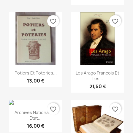
favorite_border
favorite_border
Snabbvy
Snabbvy


Potiers Et Poteries...
Les Arago Francois Et
Les...
13,00 €
21,50 €
favorite_border
favorite_border
Snabbvy

Archives Nationales :
Etat...
16,00 €