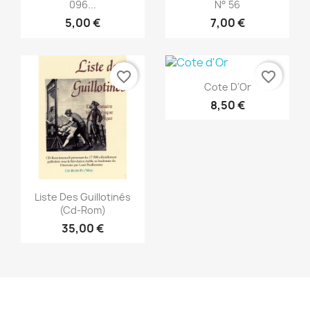
096...
N° 56
5,00 €
7,00 €
favorite_border
favorite_border
Vorschau

Cote D'Or
8,50 €
Vorschau

Liste Des Guillotinés
(Cd-Rom)
35,00 €