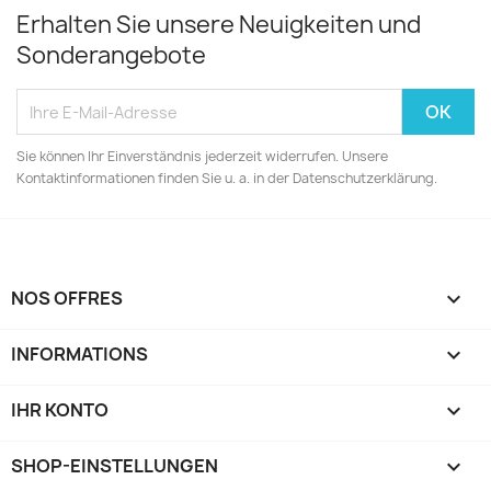
Erhalten Sie unsere Neuigkeiten und
Sonderangebote
Sie können Ihr Einverständnis jederzeit widerrufen. Unsere
Kontaktinformationen finden Sie u. a. in der Datenschutzerklärung.
NOS OFFRES

INFORMATIONS

IHR KONTO

SHOP-EINSTELLUNGEN
keyboard_arrow_down