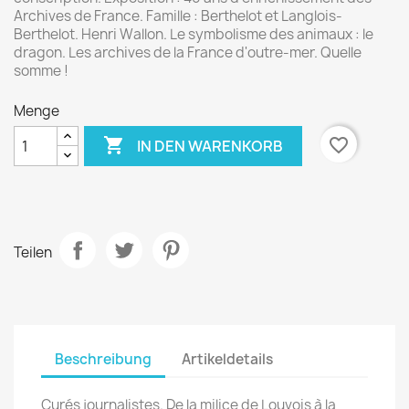
Archives de France. Famille : Berthelot et Langlois-
Berthelot. Henri Wallon. Le symbolisme des animaux : le
dragon. Les archives de la France d'outre-mer. Quelle
somme !
Menge

favorite_border
IN DEN WARENKORB
Teilen
Beschreibung
Artikeldetails
Curés journalistes. De la milice de Louvois à la