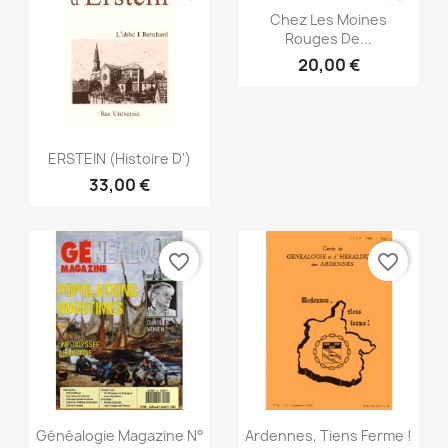
Vorschau

Chez Les Moines
Rouges De...
20,00 €
Vorschau

ERSTEIN (Histoire D')
33,00 €
favorite_border
favorite_border
Vorschau
Vorschau


Généalogie Magazine N°
Ardennes, Tiens Ferme !