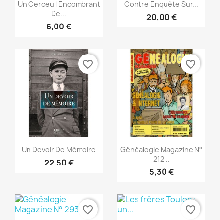
Vorschau
Vorschau


Un Cerceuil Encombrant
Contre Enquête Sur...
De...
20,00 €
6,00 €
favorite_border
favorite_border
Vorschau
Vorschau


Un Devoir De Mémoire
Généalogie Magazine N°
212...
22,50 €
5,30 €
favorite_border
favorite_border