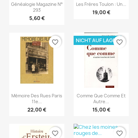
Vorschau
Vorschau


Généalogie Magazine N°
Les Frères Toulon : Un...
293
19,00 €
5,60 €
NICHT AUF LAGER
favorite_border
favorite_border
Vorschau
Vorschau


Mémoire Des Rues Paris
Comme Que Comme Et
11e...
Autre...
22,00 €
15,00 €
favorite_border
favorite_border