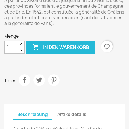
A partir du XIVème siècle et jusqu'à la fin du XVIème siècle,
ces provinces formaient le gouvernement de Champagne
et de Brie. En 1542, est constituée la généralité de Châlons
à partir des élections champenoises (sauf dix rattachées
à la généralité de Paris).
Menge

favorite_border
IN DEN WARENKORB
Teilen
Beschreibung
Artikeldetails
A partir du XIVème siècle et jusqu'à la fin du