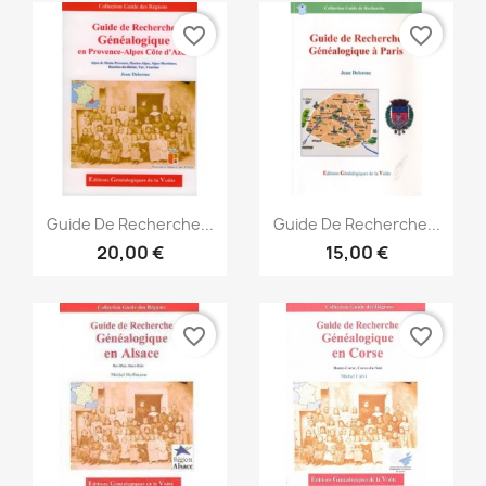
favorite_border
favorite_border
Vorschau
Vorschau


Guide De Recherche...
Guide De Recherche...
20,00 €
15,00 €
favorite_border
favorite_border