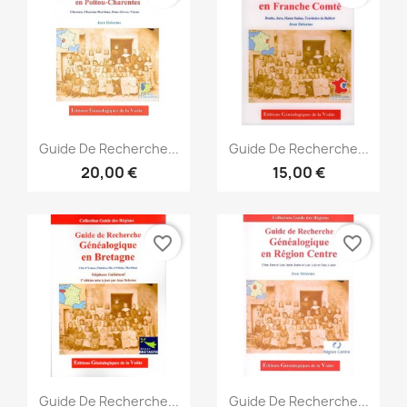
Vorschau
Vorschau


Guide De Recherche...
Guide De Recherche...
20,00 €
15,00 €
favorite_border
favorite_border
Vorschau
Vorschau


Guide De Recherche...
Guide De Recherche...