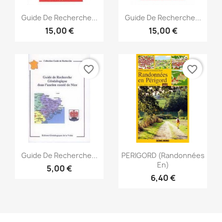
Vorschau
Vorschau


Guide De Recherche...
Guide De Recherche...
15,00 €
15,00 €
favorite_border
favorite_border
Vorschau
Vorschau


Guide De Recherche...
PERIGORD (Randonnées
En)
5,00 €
6,40 €