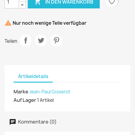

favorite_border
IN DEN WARENKORB

Nur noch wenige Teile verfügbar
Teilen
Artikeldetails
Marke
Jean-Paul Gisserot
Auf Lager
1 Artikel
Kommentare (0)