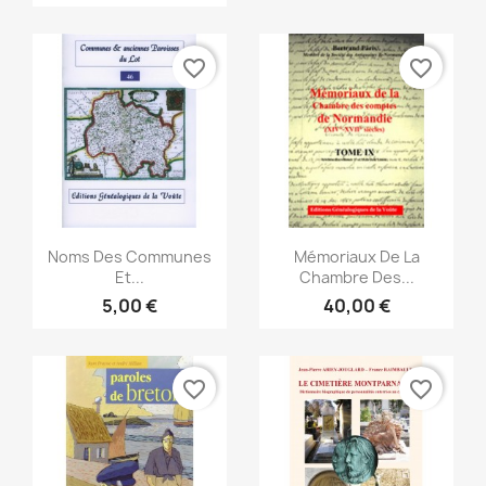
favorite_border
favorite_border
Vorschau
Vorschau


Noms Des Communes
Mémoriaux De La
Et...
Chambre Des...
5,00 €
40,00 €
favorite_border
favorite_border