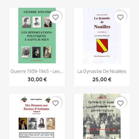
favorite_border
favorite_border
Vorschau
Vorschau


Guerre 1939-1945 - Les...
La Dynastie De Noailles
30,00 €
25,00 €
favorite_border
favorite_border