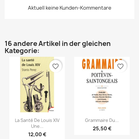
Aktuell keine Kunden-Kommentare
16 andere Artikel in der gleichen
Kategorie:
favorite_border
favorite_border
Vorschau
Vorschau


La Santé De Louis XIV
Grammaire Du...
Une...
25,50 €
12,00 €