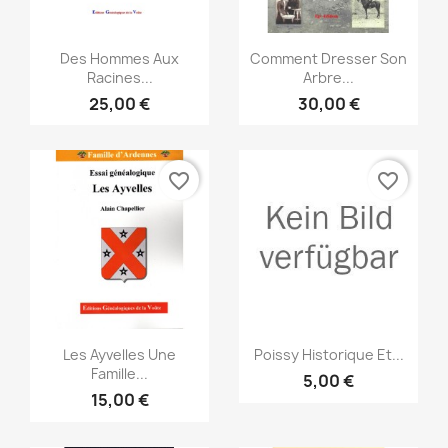
Vorschau
Vorschau


Des Hommes Aux
Comment Dresser Son
Racines...
Arbre...
25,00 €
30,00 €
favorite_border
favorite_border
Vorschau
Vorschau


Les Ayvelles Une
Poissy Historique Et...
Famille...
5,00 €
15,00 €