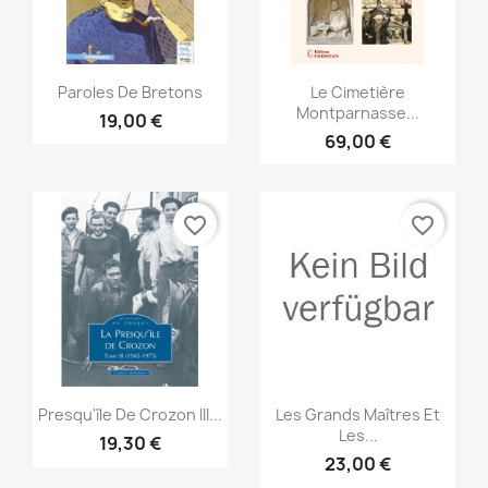
Vorschau
Vorschau


Paroles De Bretons
Le Cimetière
Montparnasse...
19,00 €
69,00 €
favorite_border
favorite_border
Vorschau
Vorschau


Presqu'île De Crozon III...
Les Grands Maîtres Et
Les...
19,30 €
23,00 €