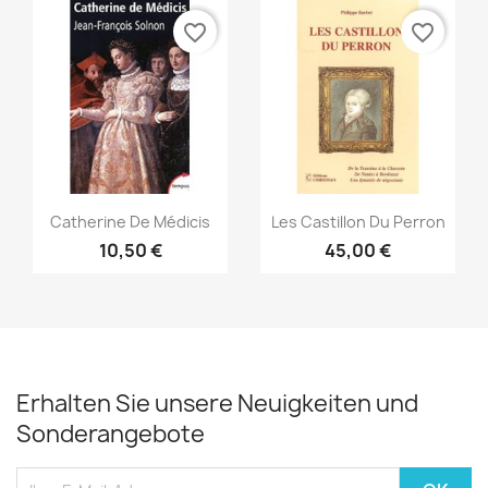
favorite_border
favorite_border
Vorschau
Vorschau


Catherine De Médicis
Les Castillon Du Perron
10,50 €
45,00 €
Erhalten Sie unsere Neuigkeiten und
Sonderangebote