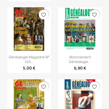
favorite_border
favorite_border
Vorschau
Vorschau


Généalogie Magazine N°
Abonnement
149...
Généalogie...
5,00 €
6,90 €
favorite_border
favorite_border