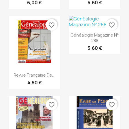
6,00 €
5,60 €
favorite_border
favorite_border
Vorschau

Généalogie Magazine N°
288
5,60 €
Vorschau

Revue Française De...
4,50 €
favorite_border
favorite_border