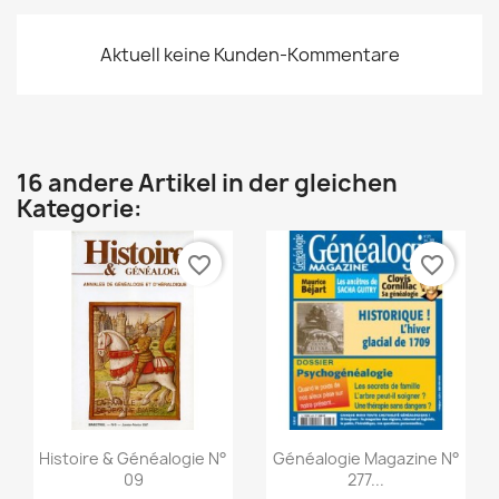
Aktuell keine Kunden-Kommentare
16 andere Artikel in der gleichen
Kategorie:
favorite_border
favorite_border
Vorschau
Vorschau


Histoire & Généalogie N°
Généalogie Magazine N°
09
277...