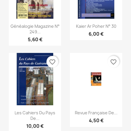
Vorschau
Vorschau


Généalogie Magazine N°
Kaier Ar Poher N° 30
249...
6,00 €
5,60 €
favorite_border
favorite_border
Vorschau
Vorschau


Les Cahiers Du Pays
Revue Française De...
De...
4,50 €
10,00 €