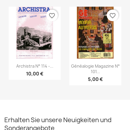
favorite_border
favorite_border
Vorschau
Vorschau


Archistra N° 114 -...
Généalogie Magazine N°
101...
10,00 €
5,00 €
Erhalten Sie unsere Neuigkeiten und
Sonderangebote