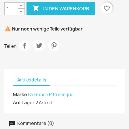

favorite_border
IN DEN WARENKORB

Nur noch wenige Teile verfügbar
Teilen
Artikeldetails
Marke
La France Pittoresque
Auf Lager
2 Artikel
Kommentare (0)