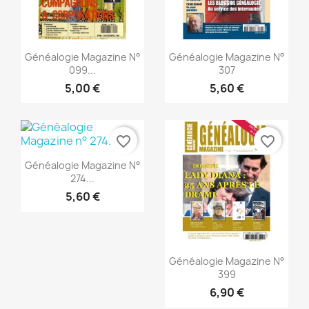
Vorschau
Vorschau


Généalogie Magazine N°
Généalogie Magazine N°
099...
307
5,00 €
5,60 €
favorite_border
favorite_border
Vorschau

Généalogie Magazine N°
274...
5,60 €
Vorschau

Généalogie Magazine N°
399
6,90 €