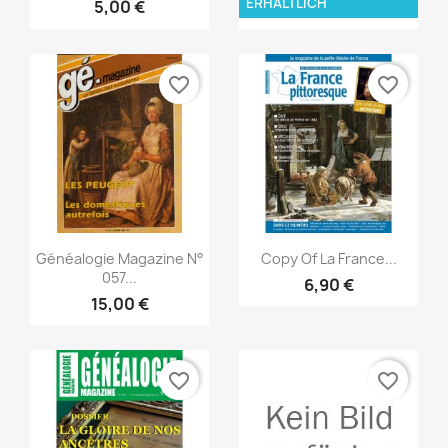
ERHÄLTLICH
5,00 €
5,00 €
favorite_border
favorite_border
Vorschau
Vorschau


Généalogie Magazine N°
Copy Of La France...
057...
6,90 €
15,00 €
favorite_border
favorite_border