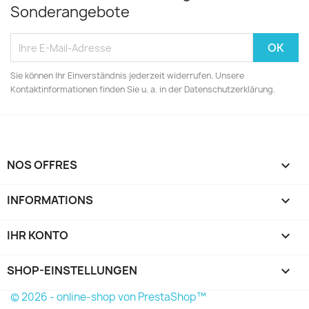
Sonderangebote
Sie können Ihr Einverständnis jederzeit widerrufen. Unsere
Kontaktinformationen finden Sie u. a. in der Datenschutzerklärung.
NOS OFFRES

INFORMATIONS

IHR KONTO

SHOP-EINSTELLUNGEN
keyboard_arrow_down
© 2026 - online-shop von PrestaShop™