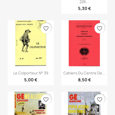
226...
5,30 €
favorite_border
favorite_border
Vorschau
Vorschau


Le Colporteur N° 39
Cahiers Du Centre De...
5,00 €
8,50 €
favorite_border
favorite_border