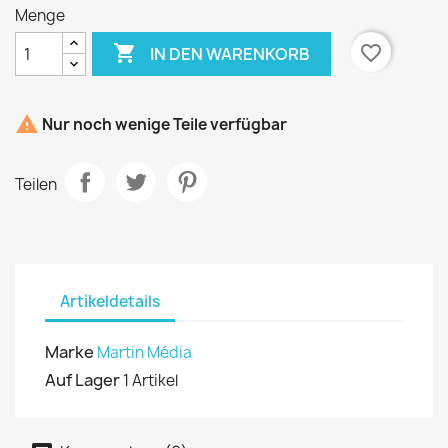
Menge

favorite_border
IN DEN WARENKORB

Nur noch wenige Teile verfügbar
Teilen
Artikeldetails
Marke
Martin Média
Auf Lager
1 Artikel