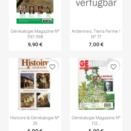
Vorschau
Vorschau


Généalogie Magazine N°
Ardennes, Tiens Ferme !
397-398
N° 77
9,90 €
7,00 €
favorite_border
favorite_border
Vorschau
Vorschau


Histoire & Généalogie N°
Généalogie Magazine N°
25
112...