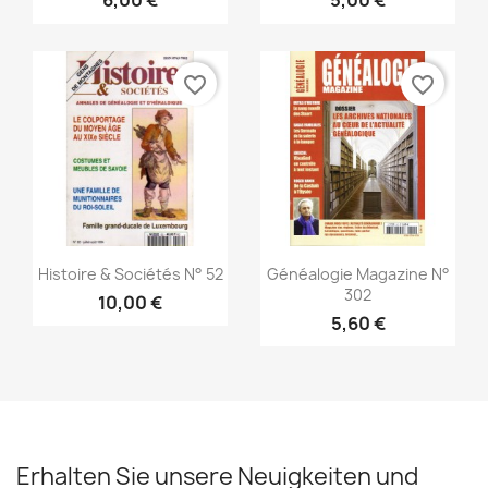
6,00 €
5,00 €
favorite_border
favorite_border
Vorschau
Vorschau


Histoire & Sociétés N° 52
Généalogie Magazine N°
302
10,00 €
5,60 €
Erhalten Sie unsere Neuigkeiten und