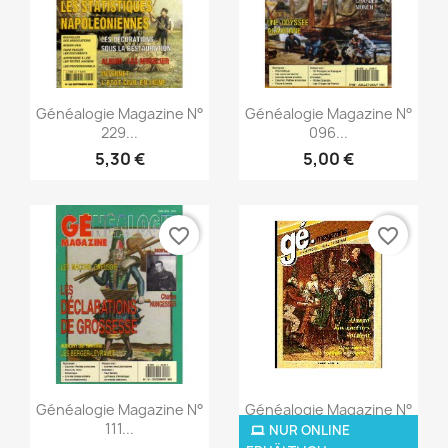
Vorschau
Vorschau


Généalogie Magazine N°
Généalogie Magazine N°
229...
096...
5,30 €
5,00 €
favorite_border
favorite_border
Vorschau
Vorschau


Généalogie Magazine N°
Généalogie Magazine N°
111...
037...
NUR ONLINE