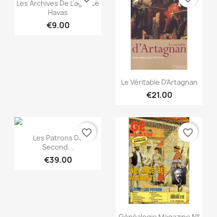
Quick view

Les Archives De L'agence
Havas
€9.00
Quick view

Le Véritable D'Artagnan
€21.00
favorite_border
favorite_border
Quick view

Les Patrons Du
Second...
€39.00
Quick view

Généalogie Magazine N°