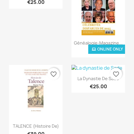
€25.00
Quick view

Généalogie-Magazine...
ONLINE ONLY
€8.00
favorite_border
favorite_border
Quick view

La Dynastie De Sade
€25.00
Quick view

TALENCE (Histoire De)
€39.00