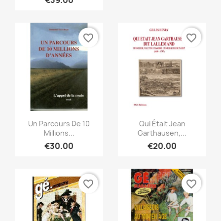
favorite_border
favorite_border
Quick view
Quick view


Un Parcours De 10
Qui Était Jean
Millions...
Garthausen,...
€30.00
€20.00
favorite_border
favorite_border