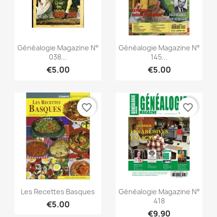
Quick view
Quick view


Généalogie Magazine N°
Généalogie Magazine N°
038...
145...
€5.00
€5.00
favorite_border
favorite_border
Quick view
Quick view


Les Recettes Basques
Généalogie Magazine N°
418
€5.00
€9.90