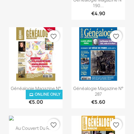
190...
€4.90
favorite_border
favorite_border
Quick view
Quick view


Généalogie Magazine N°
Généalogie Magazine N°
300
287
ONLINE ONLY
€5.00
€5.60
favorite_border
favorite_border
Quick view

Au Couvert Du Roi...