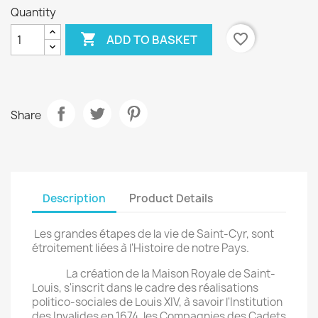
Quantity

favorite_border
ADD TO BASKET
Share
Description
Product Details
Les grandes étapes de la vie de Saint-Cyr, sont
étroitement liées à l'Histoire de notre Pays.
La création de la Maison Royale de Saint-
Louis, s'inscrit dans le cadre des réalisations
politico-sociales de Louis XIV, à savoir l'Institution
des Invalides en 1674, les Compagnies des Cadets