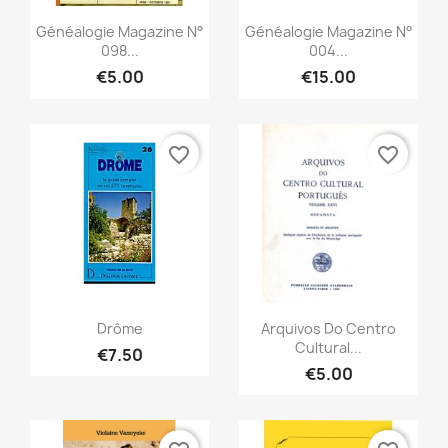
Quick view
Quick view


Généalogie Magazine N°
Généalogie Magazine N°
098...
004...
€5.00
€15.00
favorite_border
favorite_border
Quick view
Quick view


Drôme
Arquivos Do Centro
Cultural...
€7.50
€5.00