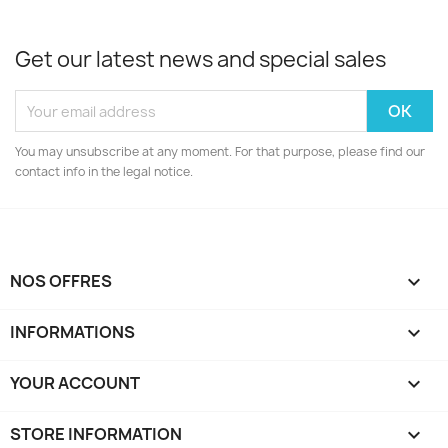
Get our latest news and special sales
You may unsubscribe at any moment. For that purpose, please find our
contact info in the legal notice.
NOS OFFRES

INFORMATIONS

YOUR ACCOUNT

STORE INFORMATION
keyboard_arrow_down