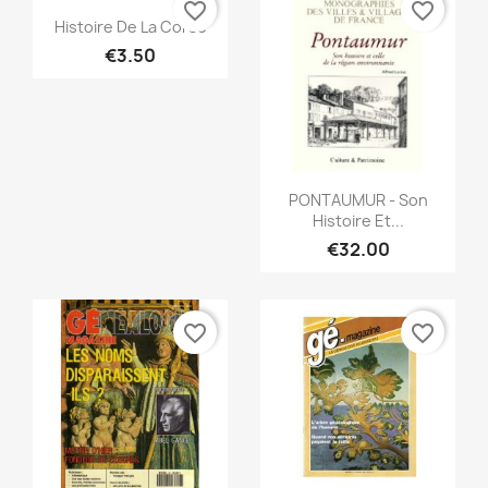
favorite_border
favorite_border
Quick view

Histoire De La Corse
€3.50
Quick view

PONTAUMUR - Son
Histoire Et...
€32.00
favorite_border
favorite_border