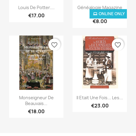
Quick view
Quick view


Louis De Potter....
Généalogie Magazine
N°...
ONLINE ONLY
€17.00
€8.00
favorite_border
favorite_border
Quick view
Quick view


Monseigneur De
Il Etait Une Fois... Les...
Beauvais...
€23.00
€18.00