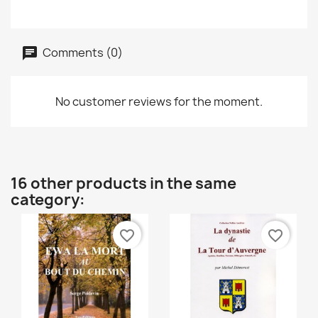
Comments (0)
No customer reviews for the moment.
16 other products in the same
category:
favorite_border
favorite_border