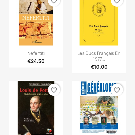
favorite_border
favorite_border
Quick view
Quick view


Néfertiti
Les Ducs Français En
1977...
€24.50
€10.00
favorite_border
favorite_border