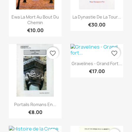
Quick view
Quick view


Ewa La Mort Au Bout Du
La Dynastie De La Tour...
Chemin
€30.00
€10.00
favorite_border
favorite_border
Quick view

Gravelines - Grand Fort...
€17.00
Quick view

Portails Romans En...
€8.00