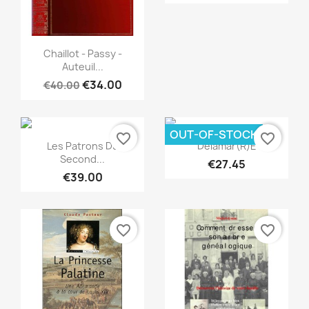
Quick view

Chaillot - Passy -
Auteuil...
€34.00
€40.00
OUT-OF-STOCK
favorite_border
favorite_border
Quick view
Quick view


Les Patrons Du
Delamar(r)e
Second...
€27.45
€39.00
favorite_border
favorite_border