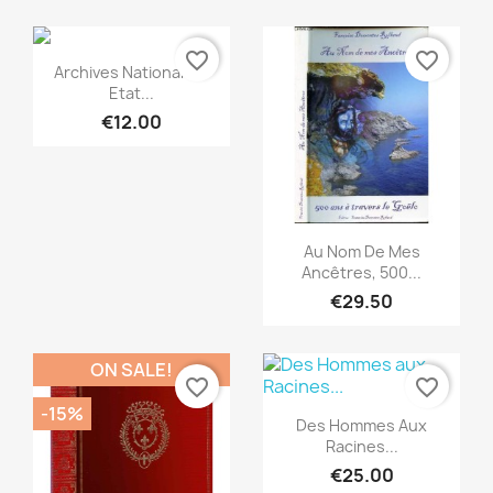
favorite_border
favorite_border
Quick view

Archives Nationales :
Etat...
€12.00
Quick view

Au Nom De Mes
Ancêtres, 500...
€29.50
ON SALE!
favorite_border
favorite_border
-15%
Quick view

Des Hommes Aux
Racines...
€25.00