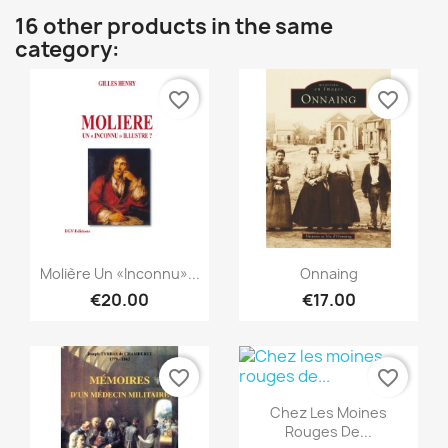
16 other products in the same
category:
favorite_border
favorite_border
Quick view
Quick view


Molière Un «inconnu»...
Onnaing
€20.00
€17.00
favorite_border
favorite_border
Quick view

Chez Les Moines
Rouges De...