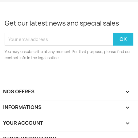
Get our latest news and special sales
You may unsubscribe at any moment. For that purpose, please find our
contact info in the legal notice.
NOS OFFRES

INFORMATIONS

YOUR ACCOUNT
