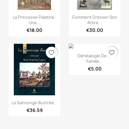
Quick view
Quick view


La Princesse Palatine :
Comment Dresser Son
Une...
Arbre...
€18.00
€30.00
favorite_border
favorite_border
Quick view

Généalogie De La
Famille...
€5.00
Quick view

La Saintonge Illustrée...
€36.59