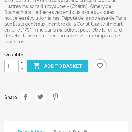
Chef de famille « dune des plus anciennes et des plus
illustres maisons du royaume » (Chérin), Aimery de
Rochechouart adhère avec enthousiasme aux idées
nouvelles révolutionnaires. Député de la noblesse de Paris
aux États généraux, membre de la Constituante, il meurt
en juillet 1791, miné par la maladie et peut-être le remord
de sêtre laissé entraîner dans une aventure impossible à
maîtriser
Quantity

favorite_border
ADD TO BASKET
Share
Description
Product Details