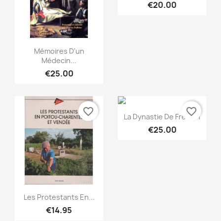
€20.00
Quick view

Mémoires D'un
Médecin...
€25.00
favorite_border
favorite_border
Quick view

La Dynastie De Freslon
€25.00
Quick view

Les Protestants En...
€14.95