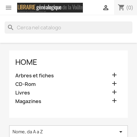
shopping_cart


(0)
search
HOME

Arbres et fiches

CD-Rom

Livres

Magazines

Nome, da A a Z