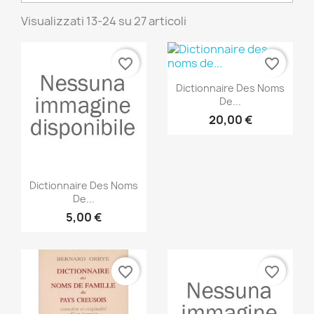
Visualizzati 13-24 su 27 articoli
favorite_border
favorite_border
Anteprima

Dictionnaire Des Noms
De...
20,00 €
Anteprima

Dictionnaire Des Noms
De...
5,00 €
favorite_border
favorite_border