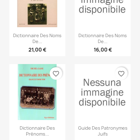
Anteprima
Anteprima


Dictionnaire Des Noms
Dictionnaire Des Noms
De...
De...
21,00 €
16,00 €
favorite_border
favorite_border
Anteprima
Anteprima


Dictionnaire Des
Guide Des Patronymes
Prénoms...
Juifs