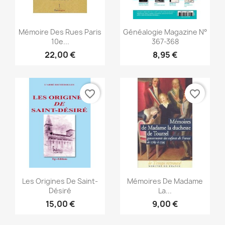
Vista rápida
Vista rápida


Mémoire Des Rues Paris
Généalogie Magazine N°
10e...
367-368
22,00 €
8,95 €
favorite_border
favorite_border
Vista rápida
Vista rápida


Les Origines De Saint-
Mémoires De Madame
Désiré
La...
15,00 €
9,00 €