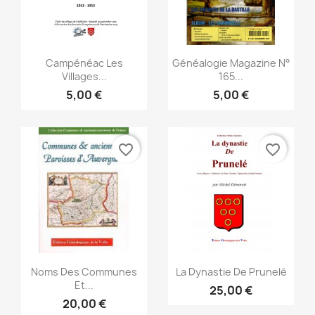
Vista rápida
Vista rápida


Campénéac Les
Généalogie Magazine N°
Villages...
165...
5,00 €
5,00 €
favorite_border
favorite_border
Vista rápida
Vista rápida


Noms Des Communes
La Dynastie De Prunelé
Et...
25,00 €
20,00 €