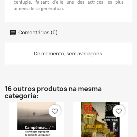
centuple, faisant d'elle une des actrices les plus
aimées de sa génération.
Comentários (0)
De momento, sem avaliações.
16 outros produtos na mesma
categoria:
favorite_border
favorite_border