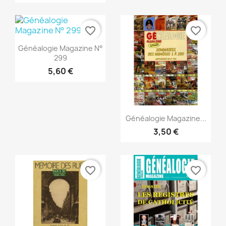
favorite_border
favorite_border
Vista rápida

Généalogie Magazine N°
299
5,60 €
Vista rápida

Généalogie Magazine...
3,50 €
favorite_border
favorite_border