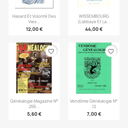
Vista rápida
Vista rápida


Hasard Et Volonté Des
WISSEMBOURG
Vies...
(L'abbaye Et La...
12,00 €
44,00 €
favorite_border
favorite_border
Vista rápida
Vista rápida


Généalogie Magazine N°
Vendôme Généalogie N°
256...
12
5,60 €
7,00 €