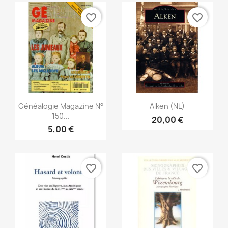
favorite_border
favorite_border
Vista rápida
Vista rápida


Généalogie Magazine N°
Alken (NL)
150...
20,00 €
5,00 €
favorite_border
favorite_border