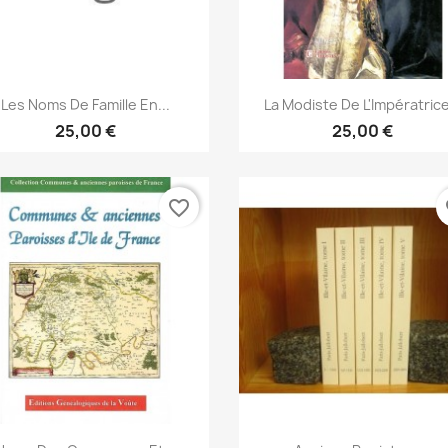
Vorschau
Vorschau


Les Noms De Famille En...
La Modiste De L'Impératrice
25,00 €
25,00 €
favorite_border
fa
Vorschau
Vorschau

