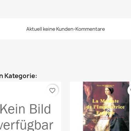
Aktuell keine Kunden-Kommentare
en Kategorie:
favorite_border
fa