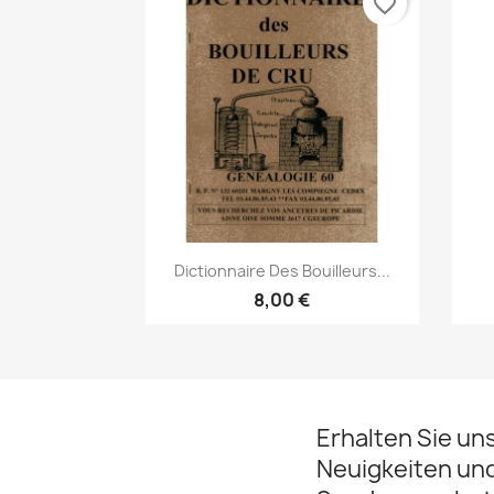
favorite_border
Vorschau

Dictionnaire Des Bouilleurs...
8,00 €
Erhalten Sie un
Neuigkeiten un