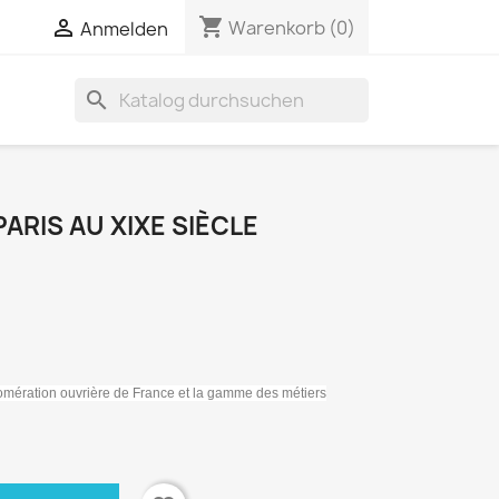
shopping_cart


Warenkorb
(0)
Anmelden
search
ARIS AU XIXE SIÈCLE
gglomération ouvrière de France et la gamme des métiers