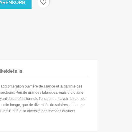
favorite_border
WARENKORB
ikeldetails
ère agglomération ouvrière de France et la gamme des
s secteurs. Peu de grandes fabriques, mais plutôt une
yant des professionnels fiers de leur savoir-faire et de
 cette image, que de diversités de salaires, de temps
 C'est l'unité et la diversité des mondes ouvriers