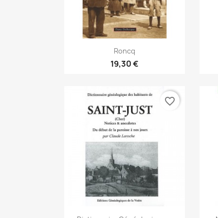
Vorschau

Roncq
19,30 €
favorite_border
Vorschau
