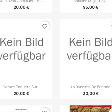
Noms Des Communes Et...
Anciens Registres...
20,00 €
95,00 €
favorite_border
fa
Vorschau
Vorschau


Contre Enquête Sur...
La Dynastie De Brienne
20,00 €
30,00 €