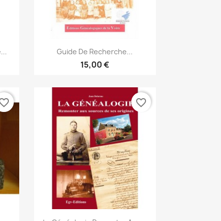
Vorschau

...
Guide De Recherche...
15,00 €
vorite_border
favorite_border
Vorschau
