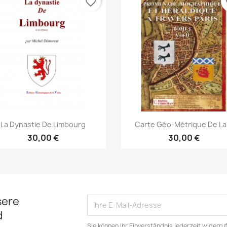
favorite_border
fa
Vorschau
Vorschau


La Dynastie De Limbourg
Carte Géo-Métrique De La.
30,00 €
30,00 €
sere
d
Sie können Ihr Einverständnis jederzeit widerru