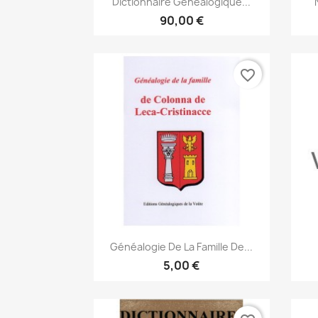
Dictionnaire Généalogique...
90,00 €
favorite_border
Vorschau

Généalogie De La Famille De...
5,00 €