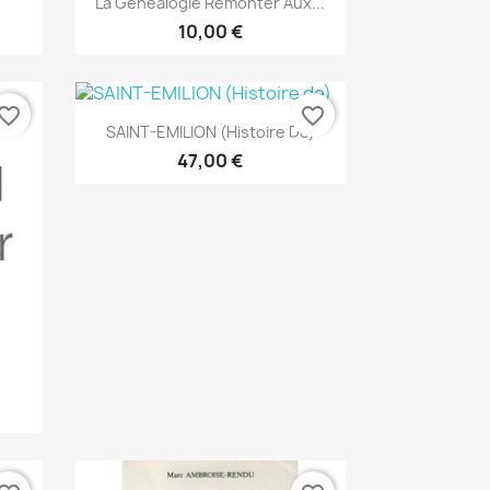
La Généalogie Remonter Aux...
10,00 €
vorite_border
favorite_border
Vorschau

SAINT-EMILION (Histoire De)
47,00 €