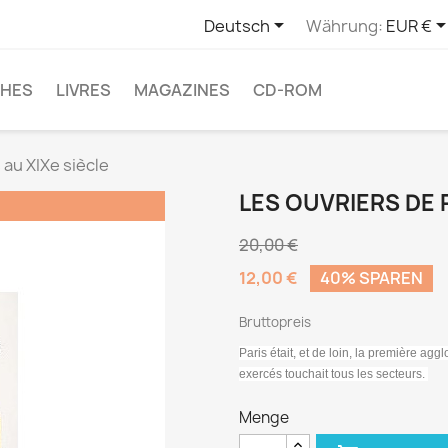

Deutsch
Währung:
EUR €
CHES
LIVRES
MAGAZINES
CD-ROM
 au XIXe siècle
LES OUVRIERS DE P
!
20,00 €
12,00 €
40% SPAREN
Bruttopreis
Paris était, et de loin, la première a
exercés touchait tous les secteurs.
Menge