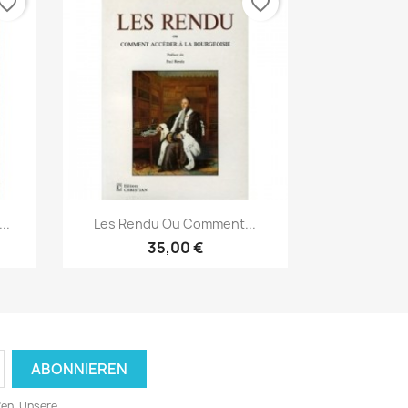
vorite_border
favorite_border
Vorschau

..
Les Rendu Ou Comment...
35,00 €
fen. Unsere