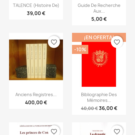
Vista rápida
Vista rápida


TALENCE (Histoire De)
Guide De Recherche
Aux...
39,00 €
5,00 €
¡EN OFERTA!
favorite_border
favorite_border
-10%
Vista rápida
Vista rápida


Anciens Registres...
Bibliographie Des
Mémoires...
400,00 €
36,00 €
40,00 €
favorite_border
favorite_border