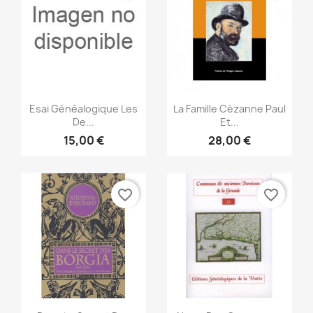
Vista rápida
Vista rápida


Esai Généalogique Les
La Famille Cézanne Paul
De...
Et...
15,00 €
28,00 €
favorite_border
favorite_border
Vista rápida
Vista rápida