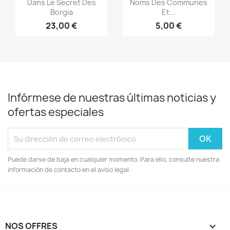


Dans Le Secret Des
Noms Des Communes
Borgia
Et...
23,00 €
5,00 €
Infórmese de nuestras últimas noticias y
ofertas especiales
Puede darse de baja en cualquier momento. Para ello, consulte nuestra
información de contacto en el aviso legal.
NOS OFFRES
