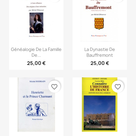
Vista rápida
Vista rápida


Généalogie De La Famille
La Dynastie De
De...
Bauffremont
25,00 €
25,00 €
favorite_border
favorite_border