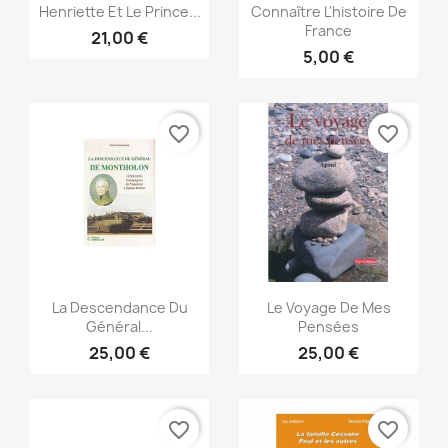
Vista rápida
Vista rápida


Henriette Et Le Prince...
Connaître L'histoire De
France
21,00 €
5,00 €
favorite_border
favorite_border
Vista rápida
Vista rápida


La Descendance Du
Le Voyage De Mes
Général...
Pensées
25,00 €
25,00 €
favorite_border
favorite_border