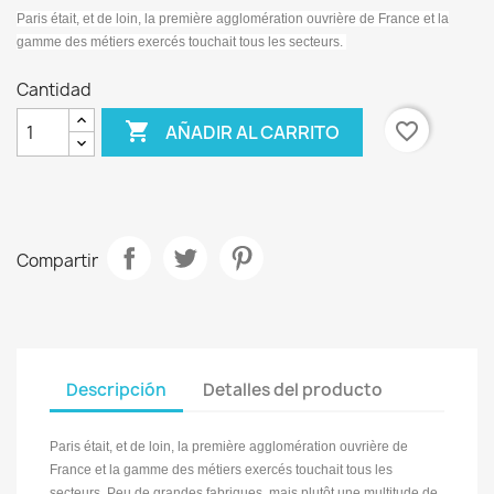
Paris était, et de loin, la première agglomération ouvrière de France et la
gamme des métiers exercés touchait tous les secteurs.
Cantidad

favorite_border
AÑADIR AL CARRITO
Compartir
Descripción
Detalles del producto
Paris était, et de loin, la première agglomération ouvrière de
France et la gamme des métiers exercés touchait tous les
secteurs. Peu de grandes fabriques, mais plutôt une multitude de