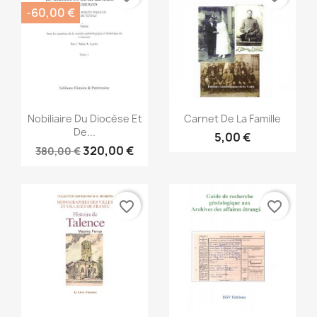
-60,00 €
Vista rápida
Vista rápida


Nobiliaire Du Diocèse Et
Carnet De La Famille
De...
5,00 €
320,00 €
380,00 €
favorite_border
favorite_border