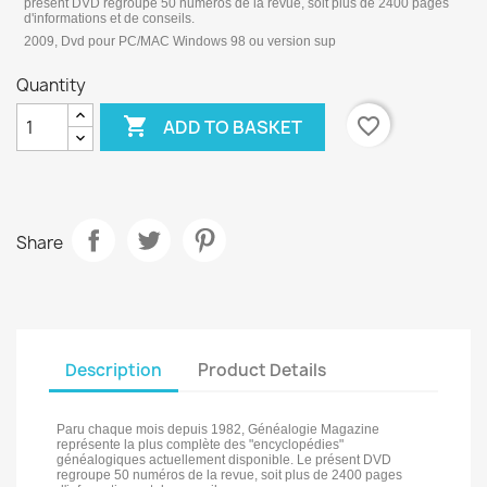
présent DVD regroupe 50 numéros de la revue, soit plus de 2400 pages
d'informations et de conseils.
2009, Dvd pour PC/MAC Windows 98 ou version sup
Quantity

favorite_border
ADD TO BASKET
Share
Description
Product Details
Paru chaque mois depuis 1982, Généalogie Magazine
représente la plus complète des "encyclopédies"
généalogiques actuellement disponible. Le présent DVD
regroupe 50 numéros de la revue, soit plus de 2400 pages