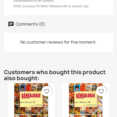
d'informations et de conseils.
2009, Dvd pour PC/MAC Windows 98 ou version sup
Comments (0)
No customer reviews for the moment.
Customers who bought this product
also bought:
favorite_border
favorite_border