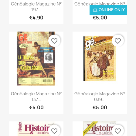
Quick view
Quick view


Généalogie Magazine N°
Généalogie Magazine N°
197...
029...
ONLINE ONLY
€4.90
€5.00
favorite_border
favorite_border
Quick view
Quick view


Généalogie Magazine N°
Généalogie Magazine N°
137...
039...
€5.00
€5.00
favorite_border
favorite_border