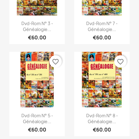
Quick view
Quick view


Dvd-Rom N° 3 -
Dvd-Rom N° 7 -
Généalogie...
Généalogie...
€60.00
€60.00
favorite_border
favorite_border
Quick view
Quick view


Dvd-Rom N° 5 -
Dvd-Rom N° 8 -
Généalogie...
Généalogie...
€60.00
€60.00