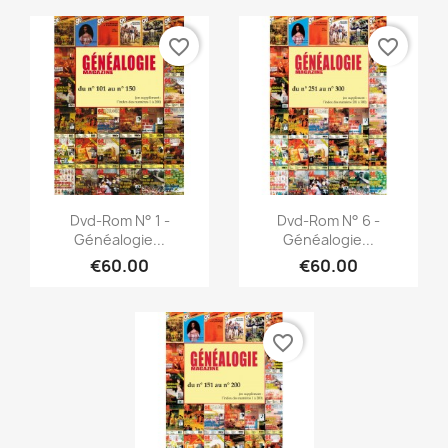
favorite_border
favorite_border
Quick view
Quick view


Dvd-Rom N° 1 -
Dvd-Rom N° 6 -
Généalogie...
Généalogie...
€60.00
€60.00
favorite_border