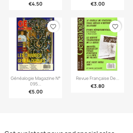
€4.50
€3.00
favorite_border
favorite_border
Quick view
Quick view


Généalogie Magazine N°
Revue Française De...
095...
€3.80
€5.00