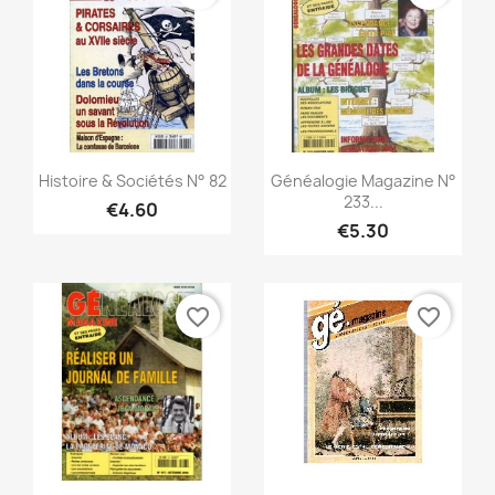
Quick view
Quick view


Histoire & Sociétés N° 82
Généalogie Magazine N°
233...
€4.60
€5.30
favorite_border
favorite_border