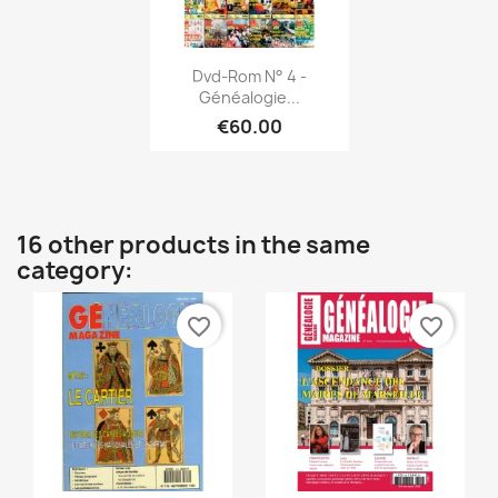
Quick view

Dvd-Rom N° 4 -
Généalogie...
€60.00
16 other products in the same
category:
favorite_border
favorite_border