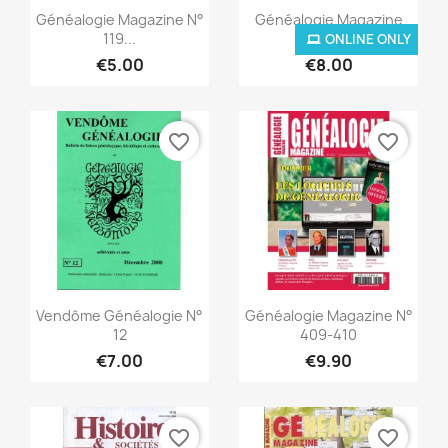
Quick view
Quick view


Généalogie Magazine N°
Généalogie Magazine
119...
N°...
ONLINE ONLY
€5.00
€8.00
favorite_border
favorite_border
Quick view
Quick view


Vendôme Généalogie N°
Généalogie Magazine N°
12
409-410
€7.00
€9.90
favorite_border
favorite_border