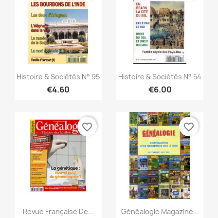
Quick view
Quick view


Histoire & Sociétés N° 95
Histoire & Sociétés N° 54
€4.60
€6.00
favorite_border
favorite_border
Quick view
Quick view


Revue Française De...
Généalogie Magazine...