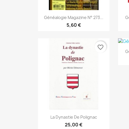
Vista rápida

Généalogie Magazine N° 273...
G
5,60 €
favorite_border
G
Vista rápida

La Dynastie De Polignac
25,00 €