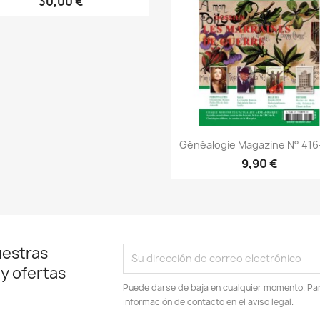
30,00 €
Vista rápida

Généalogie Magazine N° 416
9,90 €
uestras
 y ofertas
Puede darse de baja en cualquier momento. Para
información de contacto en el aviso legal.