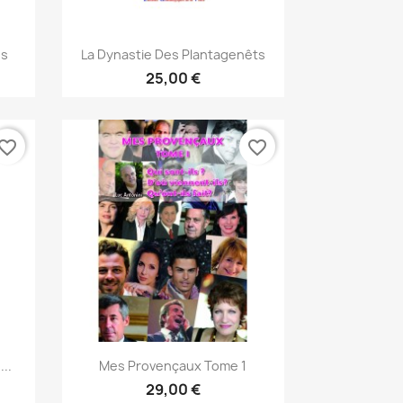
Vista rápida

es
La Dynastie Des Plantagenêts
25,00 €
vorite_border
favorite_border
Vista rápida

..
Mes Provençaux Tome 1
29,00 €