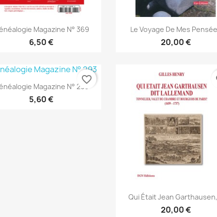
Vista rápida
Vista rápida


énéalogie Magazine N° 369
Le Voyage De Mes Pensé
6,50 €
20,00 €
favorite_border
fa
Vista rápida

énéalogie Magazine N° 293
5,60 €
Vista rápida

Qui Était Jean Garthausen,.
20,00 €