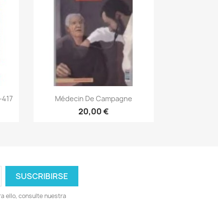
Vista rápida

-417
Médecin De Campagne
20,00 €
 ello, consulte nuestra