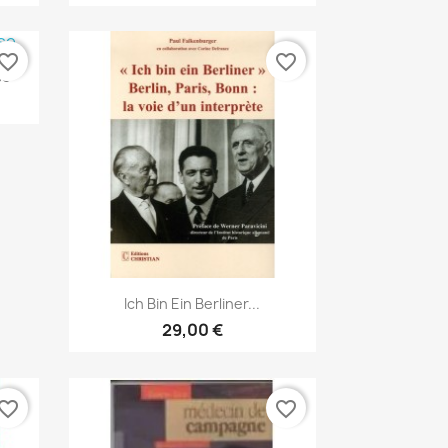
vorite_border
favorite_border
se
Vista rápida

Ich Bin Ein Berliner...
29,00 €
vorite_border
favorite_border