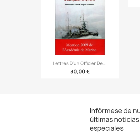
Vista rápida

Lettres D'un Officier De...
30,00 €
Infórmese de n
últimas noticias
especiales