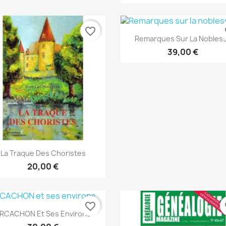
favorite_border
fa
Vista rápida

Remarques Sur La Nobles
39,00 €
Vista rápida

La Traque Des Choristes
20,00 €
favorite_border
fa
Vista rápida

RCACHON Et Ses Environs