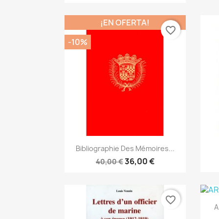
¡EN OFERTA!
favorite_border
-10%
Vista rápida

Bibliographie Des Mémoires...
36,00 €
40,00 €
favorite_border
A