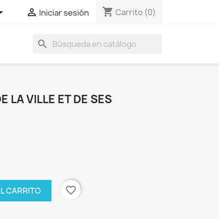
shopping_cart


Carrito
(0)
Iniciar sesión
search
E LA VILLE ET DE SES
favorite_border
AL CARRITO