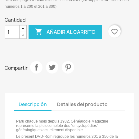
de 3 000 pages d'informations et de conseils. (en supplément : l'index des
numéros 1 à 200 et 201 à 300)
Cantidad

favorite_border
AÑADIR AL CARRITO
Compartir
Descripción
Detalles del producto
Paru chaque mois depuis 1982, Généalogie Magazine
représente la plus complète des "encyclopédies"
généalogiques actuellement disponible.
Le présent DVD-Rom regroupe les numéros 301 à 350 de la