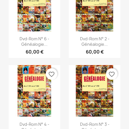
Vista rápida
Vista rápida


Dvd-Rom N° 6 -
Dvd-Rom N° 2 -
Généalogie...
Généalogie...
60,00 €
60,00 €
favorite_border
favorite_border
Vista rápida
Vista rápida


Dvd-Rom N° 4 -
Dvd-Rom N° 3 -