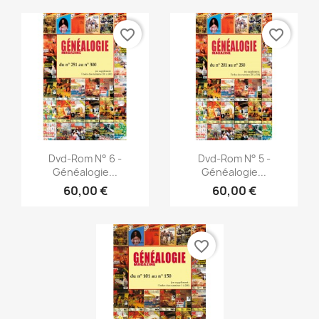
favorite_border
favorite_border
Vista rápida
Vista rápida


Dvd-Rom N° 6 -
Dvd-Rom N° 5 -
Généalogie...
Généalogie...
60,00 €
60,00 €
favorite_border