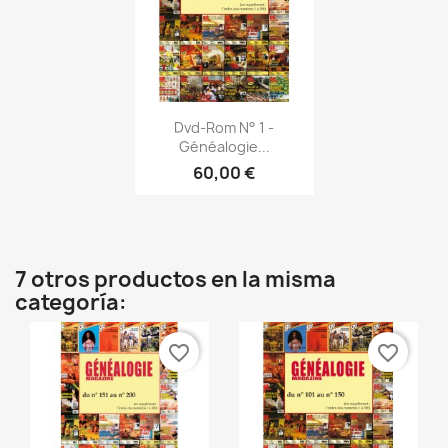
Vista rápida

Dvd-Rom N° 1 -
Généalogie...
60,00 €
7 otros productos en la misma
categoría:
favorite_border
favorite_border