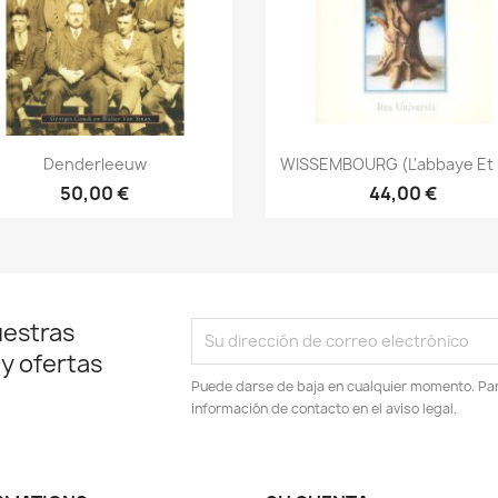
Vista rápida
Vista rápida


Denderleeuw
WISSEMBOURG (L'abbaye Et L
50,00 €
44,00 €
uestras
 y ofertas
Puede darse de baja en cualquier momento. Para
información de contacto en el aviso legal.