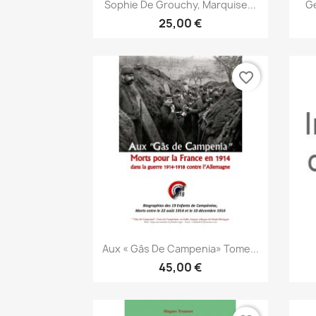
Vista rápida

Sophie De Grouchy, Marquise...
Ge
25,00 €
favorite_border
Vista rápida

Aux « Gâs De Campenia» Tome...
45,00 €