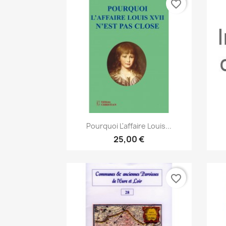
favorite_border
Vista rápida

Pourquoi L'affaire Louis...
25,00 €
favorite_border