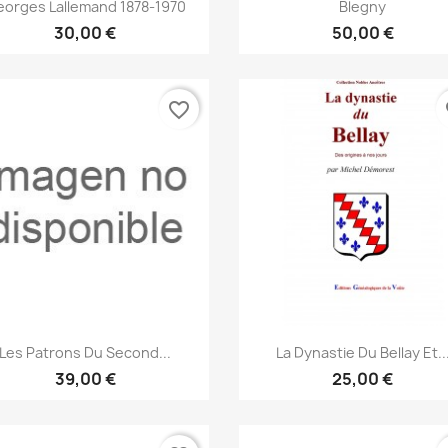
Vista rápida
Vista rápida


orges Lallemand 1878-1970
Blegny
30,00 €
50,00 €
favorite_border
fa
Vista rápida
Vista rápida


Les Patrons Du Second...
La Dynastie Du Bellay Et..
39,00 €
25,00 €