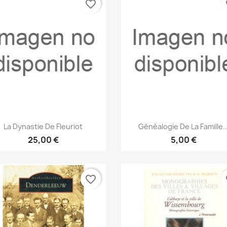
favorite_border
fa
Vista rápida
Vista rápida


La Dynastie De Fleuriot
Généalogie De La Famille..
25,00 €
5,00 €
favorite_border
fa