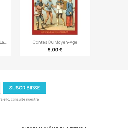
Vista rápida

a...
Contes Du Moyen-Age
5,00 €
 ello, consulte nuestra