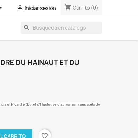
shopping_cart


Carrito
(0)
Iniciar sesión
search
DRE DU HAINAUT ET DU
tois et Picardie (Borel d’Hauterive d’après les manuscrits de
favorite_border
AL CARRITO