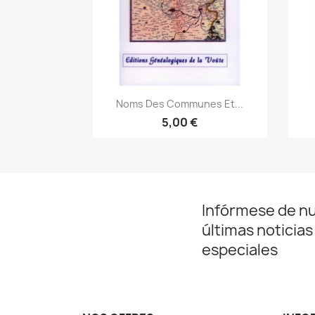
Vista rápida

Noms Des Communes Et...
5,00 €
Infórmese de n
últimas noticias
especiales