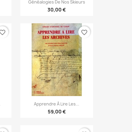
Vista rápida

Généalogies De Nos Skieurs
30,00 €
vorite_border
favorite_border
Vista rápida

.
Apprendre À Lire Les...
59,00 €