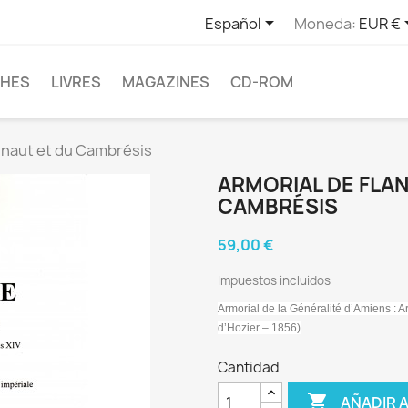

Español
Moneda:
EUR €
CHES
LIVRES
MAGAZINES
CD-ROM
inaut et du Cambrésis
ARMORIAL DE FLAN
CAMBRÉSIS
59,00 €
Impuestos incluidos
Armorial de la Généralité d’Amiens : Ar
d’Hozier – 1856)
Cantidad

AÑADIR 