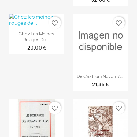
favorite_border
favorite_border
Vista rápida

Chez Les Moines
Rouges De...
20,00 €
Vista rápida

De Castrum Novum À...
21,35 €
favorite_border
favorite_border