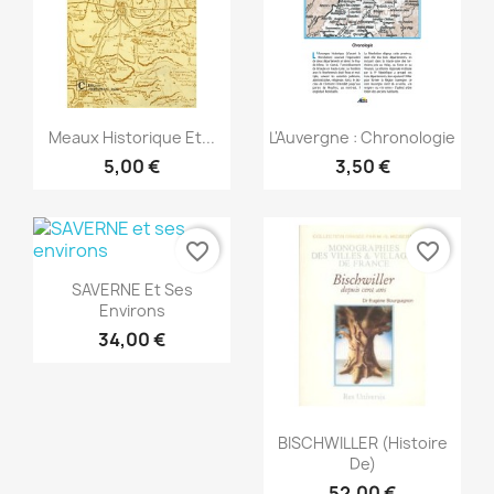
Vista rápida
Vista rápida


Meaux Historique Et...
L'Auvergne : Chronologie
5,00 €
3,50 €
favorite_border
favorite_border
Vista rápida

SAVERNE Et Ses
Environs
34,00 €
Vista rápida

BISCHWILLER (Histoire
De)
52,00 €