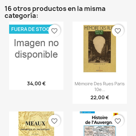
16 otros productos en la misma
categoría:
FUERA DE STOCK
favorite_border
favorite_border
Vista rápida
Vista rápida


34,00 €
Mémoire Des Rues Paris
10e...
22,00 €
favorite_border
favorite_border