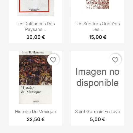
Vista rápida
Vista rápida


Les Doléances Des
Les Sentiers Oubliées
Paysans...
Les...
20,00 €
15,00 €
favorite_border
favorite_border
Vista rápida
Vista rápida


Histoire Du Mexique
Saint Germain En Laye
22,50 €
5,00 €