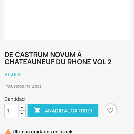
DE CASTRUM NOVUM À
CHATEAUNEUF DU RHONE VOL 2
21,35 €
Impuestos incluidos
Cantidad

favorite_border
AÑADIR AL CARRITO

Últimas unidades en stock