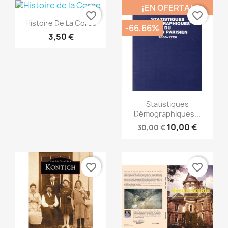
¡EN OFERTA!
favorite_border
favorite_border
Vista rápida

Histoire De La Corse
-66,66%
3,50 €
Vista rápida

Statistiques
Démographiques...
10,00 €
30,00 €
favorite_border
favorite_border