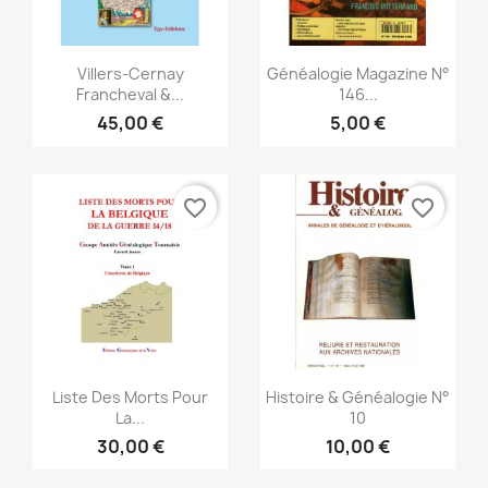
Vista rápida
Vista rápida


Villers-Cernay
Généalogie Magazine N°
Francheval &...
146...
45,00 €
5,00 €
favorite_border
favorite_border
Vista rápida
Vista rápida


Liste Des Morts Pour
Histoire & Généalogie N°
La...
10
30,00 €
10,00 €