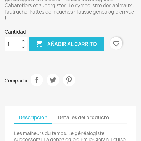
Cabaretiers et aubergistes. Le symbolisme des animaux :
l'autruche. Pattes de mouches : fausse généalogie en vue
!
Cantidad

favorite_border
AÑADIR AL CARRITO
Compartir
Descripción
Detalles del producto
Les malheurs du temps. Le généalogiste
successoral. La généalogie d'Emile Cioran. Louise