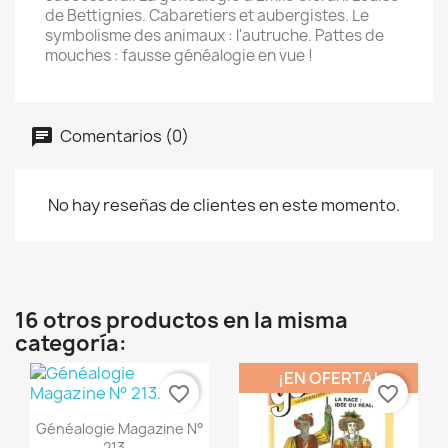
de Bettignies. Cabaretiers et aubergistes. Le
symbolisme des animaux : l'autruche. Pattes de
mouches : fausse généalogie en vue !
Comentarios (0)
No hay reseñas de clientes en este momento.
16 otros productos en la misma
categoría:
¡EN OFERTA!
favorite_border
favorite_border
Vista rápida

Généalogie Magazine N°
213...