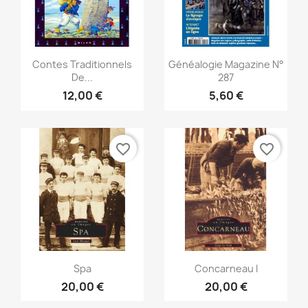
Vista rápida
Vista rápida


Contes Traditionnels
Généalogie Magazine N°
De...
287
12,00 €
5,60 €
favorite_border
favorite_border
Vista rápida
Vista rápida


Spa
Concarneau I
20,00 €
20,00 €