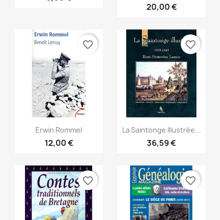
20,00 €
favorite_border
favorite_border
Vista rápida
Vista rápida


Erwin Rommel
La Saintonge Illustrée...
12,00 €
36,59 €
favorite_border
favorite_border