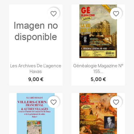
favorite_border
favorite_border
Vista rápida
Vista rápida


Les Archives De L'agence
Généalogie Magazine N°
Havas
155...
9,00 €
5,00 €
favorite_border
favorite_border