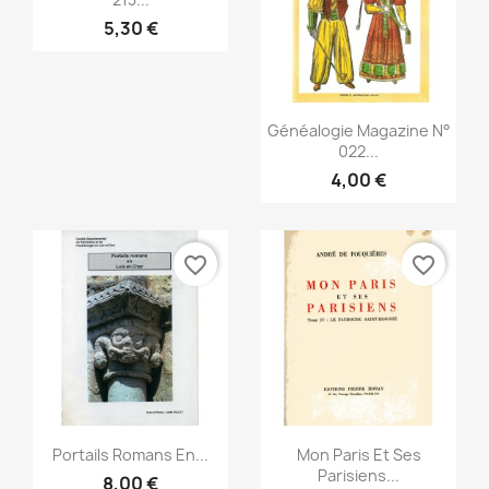
5,30 €
Vista rápida

Généalogie Magazine N°
022...
4,00 €
favorite_border
favorite_border
Vista rápida
Vista rápida


Portails Romans En...
Mon Paris Et Ses
Parisiens...
8,00 €